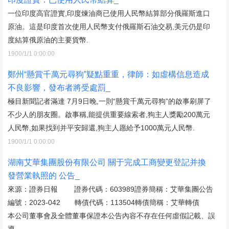
一位印度高官證實,印度煉油商已使用人民幣結算部分俄羅斯進口
原油。這是印度首次使用人民幣支付俄羅斯石油交易,美元仍是印
度結算俄原油的主要貨幣.
1900/1/1 0:00:00
鄭州“懸賞千萬元尋狗”疑點重重，律師：如虛構信息造成
不良影響，發布者將受處罰_
極目新聞記者滿達 7月9日晚,一則“懸賞千萬元尋狗”的啟事刷屏了
不少人的朋友圈。啟事稱,能提供重要線索者,狗主人獎勵200萬元
人民幣,如果找到并平安歸還,狗主人愿給予1000萬元人民幣.
1900/1/1 0:00:00
湖南艾華集團股份有限公司 關于完成工商變更登記并換
發營業執照的 公告_
來源：證券日報 證券代碼：603989證券簡稱：艾華集團公告
編號：2023-042 轉債代碼：113504轉債簡稱：艾華轉債
本公司董事會及全體董事保證本公告內容不存在任何虛假記載、誤
導.