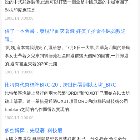
役的中式武器裝備,已經可以打造一個全是中國武器的中械軍團了,
對抗印度應該是.
1900/1/1 0:00:00
借了一本舊書，發現里面夾著錢 好孩子拾金不昧如數送
還_
“阿姨,這本書我讀完了,還給您。”7月8日一大早,西華苑四期的居民
李女士帶著女兒來到御德苑社區歸還前幾天借閱的圖書,一并歸還
的,還有書里夾著的200元錢.
1900/1/1 0:00:00
比特幣代幣標準BRC-20，跨鏈部署到以太坊_BRC
比特幣區塊鏈上發行的兩大代幣“ORDI”和“OXBT”已開始在以太坊
鏈上部署。這一舉措是通過OXBT項目ORDI和無橋跨鏈技術公司
Emblem之間的合作而得以實現的.
1900/1/1 0:00:00
多空博弈，先忍著_科技股
大國之間博弈,無非就是想多要些好處,利己。分久必合,合久必分,