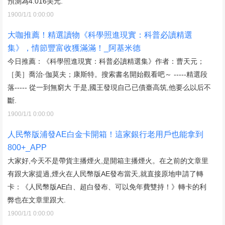
預測為4.016美元.
1900/1/1 0:00:00
大咖推薦！精選讀物《科學照進現實：科普必讀精選
集》，情節豐富收獲滿滿！_阿基米德
今日推薦：《科學照進現實：科普必讀精選集》作者：曹天元；
［美］喬治·伽莫夫；康斯特。搜索書名開始觀看吧～ -----精選段
落----- 從一到無窮大 于是,國王發現自己已債臺高筑,他要么以后不
斷.
1900/1/1 0:00:00
人民幣版浦發AE白金卡開箱！這家銀行老用戶也能拿到
800+_APP
大家好,今天不是帶貨主播煙火,是開箱主播煙火。在之前的文章里
有跟大家提過,煙火在人民幣版AE發布當天,就直接原地申請了轉
卡：《人民幣版AE白、超白發布、可以免年費雙持！》轉卡的利
弊也在文章里跟大.
1900/1/1 0:00:00