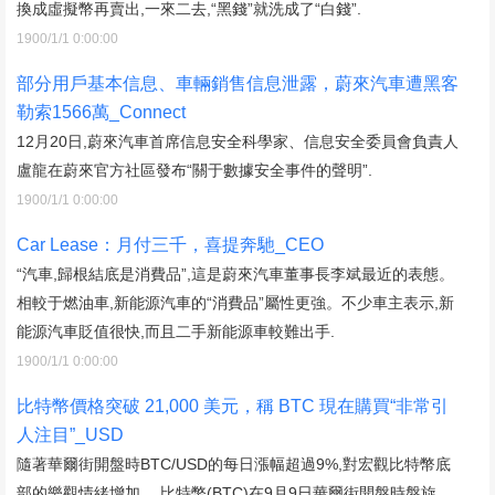
換成虛擬幣再賣出,一來二去,“黑錢”就洗成了“白錢”.
1900/1/1 0:00:00
部分用戶基本信息、車輛銷售信息泄露，蔚來汽車遭黑客
勒索1566萬_Connect
12月20日,蔚來汽車首席信息安全科學家、信息安全委員會負責人
盧龍在蔚來官方社區發布“關于數據安全事件的聲明”.
1900/1/1 0:00:00
Car Lease：月付三千，喜提奔馳_CEO
“汽車,歸根結底是消費品”,這是蔚來汽車董事長李斌最近的表態。
相較于燃油車,新能源汽車的“消費品”屬性更強。不少車主表示,新
能源汽車貶值很快,而且二手新能源車較難出手.
1900/1/1 0:00:00
比特幣價格突破 21,000 美元，稱 BTC 現在購買“非常引
人注目”_USD
隨著華爾街開盤時BTC/USD的每日漲幅超過9%,對宏觀比特幣底
部的樂觀情緒增加。 比特幣(BTC)在9月9日華爾街開盤時盤旋