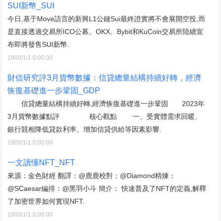
SUI新幣_SUI
今日,基于Move語言的新興L1公鏈Sui最終證實將不會展開空投,而
是直接透過交易所ICO公募。OKX、Bybit和KuCoin交易所陸續宣
布即將發售SUI新幣.
1900/1/1 0:00:00
財信研究評3月貨幣數據：信貸總量結構持續好轉，經濟
恢復基礎進一步鞏固_GDP
信貸總量結構持續好轉,經濟恢復基礎進一步鞏固 2023年
3月貨幣數據點評 核心觀點 一、受實體需求回暖、
銀行競相降低貸款利率、增加信貸供給等因素影響.
1900/1/1 0:00:00
一文讀懂NFT_NFT
來源：金色財經 翻譯：@鹿鹿校對：@Diamond精煉：
@SCaesar編排：@黑羽小斗 簡介： 快速普及了NFT的定義,解釋
了加密世界如何實現NFT.
1900/1/1 0:00:00