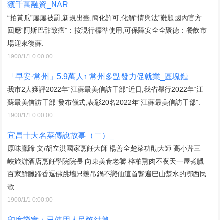
獲千萬融資_NAR
“拍黃瓜”屢屢被罰,新規出臺,簡化許可,化解“情與法”難題國內官方
回應“阿斯巴甜致癌”：按現行標準使用,可保障安全全聚德：餐飲市
場迎來復蘇.
1900/1/1 0:00:00
「早安·常州」5.9萬人↑ 常州多點發力促就業_區塊鏈
我市2人獲評2022年“江蘇最美信訪干部”近日,我省舉行2022年“江
蘇最美信訪干部”發布儀式,表彰20名2022年“江蘇最美信訪干部”.
1900/1/1 0:00:00
宜昌十大名菜傳說故事（二）_
原味臘蹄 文/胡立洪國家烹飪大師 楊善全楚菜功勛大師 高小芹三
峽旅游酒店烹飪學院院長 向東美食老饕 梓柏熏肉不夜天一屋煮臘
百家鮮臘蹄香逗佛跳墻只羨吊鍋不戀仙這首響遍巴山楚水的鄂西民
歌.
1900/1/1 0:00:00
印度證實：已使用人民幣結算_