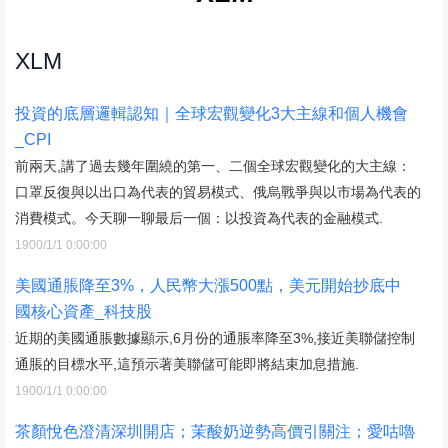
XLM
投資的底層邏輯認知｜全球宏觀變化3大主線和個人機會
_CPI
前兩天,講了過去幾年圍繞的第一、二個全球宏觀變化的大主線：
口罩反復與以出口為代表的貿易模式、俄烏戰爭與以市場為代表的
消費模式。今天聊一聊最后一個：以投資為代表的金融模式.
1900/1/1 0:00:00
美國通脹降至3%，人民幣大漲500點，美元開始抄底中
國核心資產_科技股
近期的美國通脹數據顯示,6月份的通脹率降至3%,接近美聯儲控制
通脹的目標水平,這預示著美聯儲可能即將結束加息措施.
1900/1/1 0:00:00
茶顏悅色澄清深圳開店；茉酸奶逆勢高價引關注；愛咕嚕