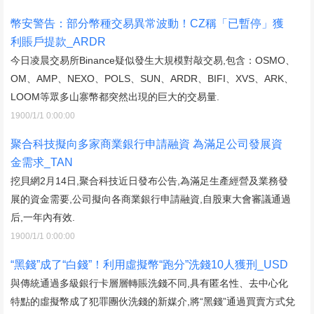
幣安警告：部分幣種交易異常波動！CZ稱「已暫停」獲
利賬戶提款_ARDR
今日凌晨交易所Binance疑似發生大規模對敲交易,包含：OSMO、
OM、AMP、NEXO、POLS、SUN、ARDR、BIFI、XVS、ARK、
LOOM等眾多山寨幣都突然出現的巨大的交易量.
1900/1/1 0:00:00
聚合科技擬向多家商業銀行申請融資 為滿足公司發展資
金需求_TAN
挖貝網2月14日,聚合科技近日發布公告,為滿足生產經營及業務發
展的資金需要,公司擬向各商業銀行申請融資,自股東大會審議通過
后,一年內有效.
1900/1/1 0:00:00
“黑錢”成了“白錢”！利用虛擬幣“跑分”洗錢10人獲刑_USD
與傳統通過多級銀行卡層層轉賬洗錢不同,具有匿名性、去中心化
特點的虛擬幣成了犯罪團伙洗錢的新媒介,將“黑錢”通過買賣方式兌