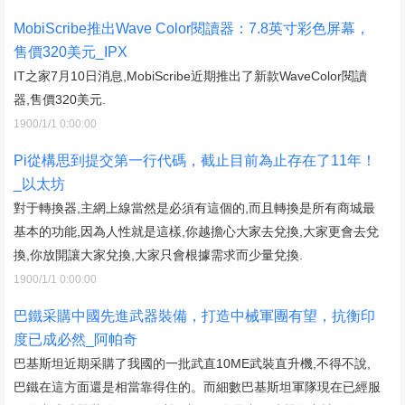
MobiScribe推出Wave Color閱讀器：7.8英寸彩色屏幕，
售價320美元_IPX
IT之家7月10日消息,MobiScribe近期推出了新款WaveColor閱讀
器,售價320美元.
1900/1/1 0:00:00
Pi從構思到提交第一行代碼，截止目前為止存在了11年！
_以太坊
對于轉換器,主網上線當然是必須有這個的,而且轉換是所有商城最
基本的功能,因為人性就是這樣,你越擔心大家去兌換,大家更會去兌
換,你放開讓大家兌換,大家只會根據需求而少量兌換.
1900/1/1 0:00:00
巴鐵采購中國先進武器裝備，打造中械軍團有望，抗衡印
度已成必然_阿帕奇
巴基斯坦近期采購了我國的一批武直10ME武裝直升機,不得不說,
巴鐵在這方面還是相當靠得住的。而細數巴基斯坦軍隊現在已經服