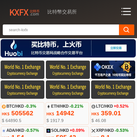
比特幣交易所
BTC/HKD
-0.3%
ETH/HKD
-0.21%
LTC/HKD
+0.52%
505562
14942
359.01
HK$
HK$
HK$
$ 64890.5
$ 1917.9
$ 46.08
ADA/HKD
-0.57%
SOL/HKD
+0.09%
XRP/HKD
-0.53%