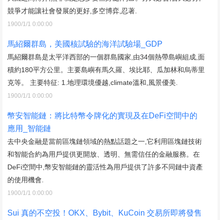
競爭才能讓社會發展的更好,多空博弈,忍著.
1900/1/1 0:00:00
馬紹爾群島，美國核試驗的海洋試驗場_GDP
馬紹爾群島是太平洋西部的一個群島國家,由34個熱帶島嶼組成,面
積約180平方公里。主要島嶼有馬久羅、埃比耶、瓜加林和烏蒂里
克等。 主要特征: 1.地理環境優越,climate溫和,風景優美.
1900/1/1 0:00:00
幣安智能鏈：將比特幣令牌化的實現及在DeFi空間中的
應用_智能鏈
去中央金融是當前區塊鏈領域的熱點話題之一,它利用區塊鏈技術
和智能合約為用戶提供更開放、透明、無需信任的金融服務。在
DeFi空間中,幣安智能鏈的靈活性為用戶提供了許多不同鏈中資產
的使用機會.
1900/1/1 0:00:00
Sui 真的不空投！OKX、Bybit、KuCoin 交易所即將發售