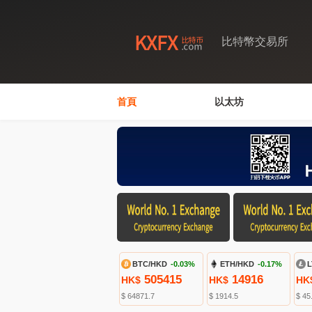
比特幣交易所
首頁
以太坊
BTC/HKD
-0.03%
ETH/HKD
-0.17%
L
505415
14916
HK$
HK$
HK
$ 64871.7
$ 1914.5
$ 45