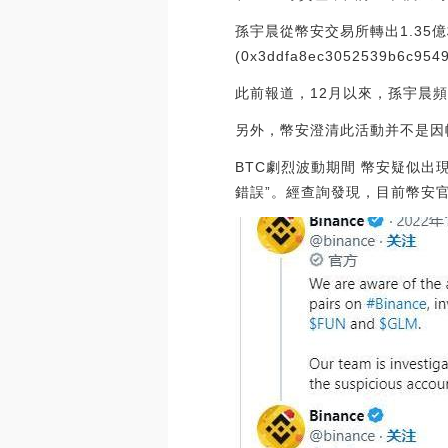
孫宇晨從幣安交易所轉出1.35億枚
(0x3ddfa8ec3052539b6c
此前報道，12月以來，孫宇晨頻繁將錢
另外，幣安澄清此活動并不是因
BTC劇烈波動期間 幣安疑似出
錯誤”。經查詢發現，目前幣安官網已