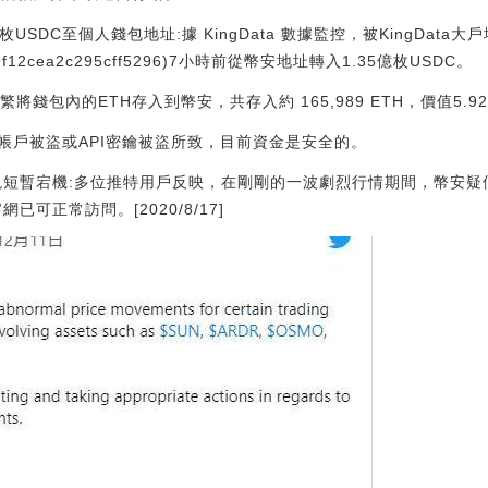
USDC至個人錢包地址:據 KingData 數據監控，被KingDat
9549f12cea2c295cff5296)7小時前從幣安地址轉入1.35億枚USDC。
包內的ETH存入到幣安，共存入約 165,989 ETH，價值5.92億美金。[
帳戶被盜或API密鑰被盜所致，目前資金是安全的。
現短暫宕機:多位推特用戶反映，在剛剛的一波劇烈行情期間，幣安疑似
可正常訪問。[2020/8/17]