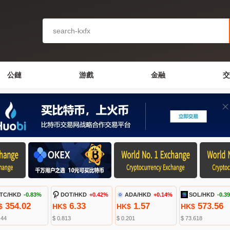
公鏈
游戲
金融
交
TC/HKD
-0.83%
DOT/HKD
+0.42%
ADA/HKD
+0.14%
SOL/HKD
-0.3
354.02
6.33
1.57
573.56
$
HK$
HK$
HK$
.44
$ 0.813
$ 0.201
$ 73.618