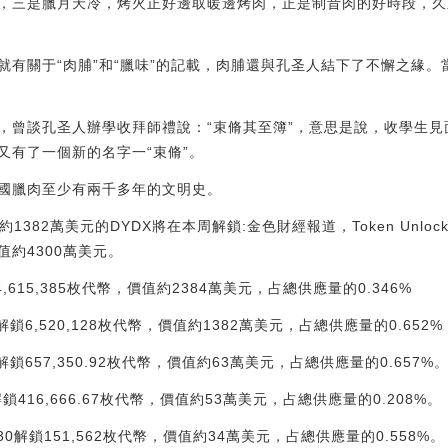
，三是臘月天冷，烤火正好邊取暖邊烤肉，正是制昔肉的好時段，久
。
就有關于“肉脯”和“臘味”的記載，肉脯還與孔圣人結下了不懈之緣
，曾談孔圣人辦學收拜師禮說：“束脩其至簿”，意思是說，收學生
又有了一個新的名字一“束脩”。
國臘肉至少有兩千多年的文明史。
約1382萬美元的DYDX將在本周解鎖:金色財經報道，Token Unlo
約4300萬美元。
34,615,385枚代幣，價值約2384萬美元，占總供應量的0.346%
3時解鎖6,520,128枚代幣，價值約1382萬美元，占總供應量的0.652%
日8時解鎖657,350.92枚代幣，價值約63萬美元，占總供應量的0.657%
0時解鎖416,666.67枚代幣，價值約53萬美元，占總供應量的0.208%。
:15:30解鎖151,562枚代幣，價值約34萬美元，占總供應量的0.558%。