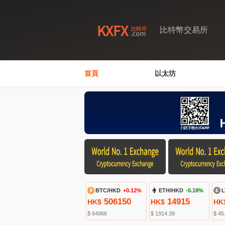
比特幣交易所
首頁
以太坊
BTC/HKD
+0.12%
ETH/HKD
-0.18%
L
506150
14915
HK$
HK$
HK
$ 64966
$ 1914.39
$ 45