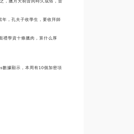
之，臘月天制昔肉時久成俗，昔
。當年，孔夫子收學生，要收拜師
見面禮學資十條臘肉，算什么厚
cks數據顯示，本周有10個加密項
。