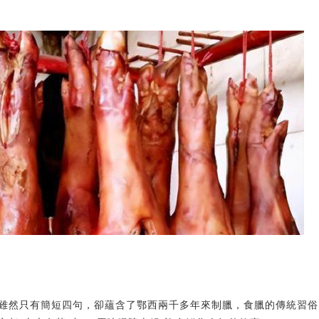
雖然只有簡短四句，卻蘊含了鄂西兩千多年來制臘，食臘的傳統習俗