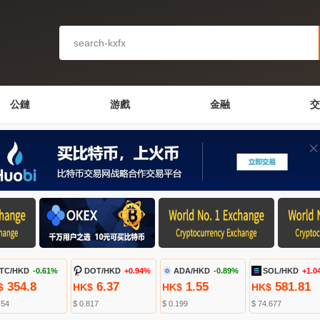
公鏈
游戲
金融
交
TC/HKD
-0.61%
DOT/HKD
+0.94%
ADA/HKD
-0.89%
SOL/HKD
+1.0
354.8
6.37
1.55
581.81
$
HK$
HK$
HK$
.54
$ 0.817
$ 0.199
$ 74.677