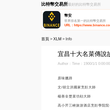
比特幣交易所
最好的比特幣交易所
幣安
世界排名第一的比特幣交易所
URL：https://www.binance.c
首頁
>
XLM
>
Info
宜昌十大名菜傳說
Author：
Time：1900/1/1 0:00:0
原味臘蹄
文/胡立洪國家烹飪大師
楊善全楚菜功勛大師
高小芹三峽旅游酒店烹飪學院院