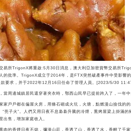
易所TrigonX將重啟:5月30日消息，澳大利亞加密貨幣交易所Tri
的批準。TrigonX成立于2014年，是FTX突然破產事件中受影響
求，并于2022年12月16日任命了管理人員。[2023/5/30 11:47
，當周邊城鎮居民還穿著夾衣時，鄂西山民早已提前跨入了，一年中
家家戶戶都在偏屋火房，用條石砌成火坑，火塘，點燃漫山撿伐的的
”、“蔸子火”。人們又用日夜不息裊裊升騰的冷煙，熏烤屋梁上掛滿
星出售，增加家庭收入。
熏肉的香煙日夜不熄，彌漫山莊，香透了山，香透了水，香醉了千家