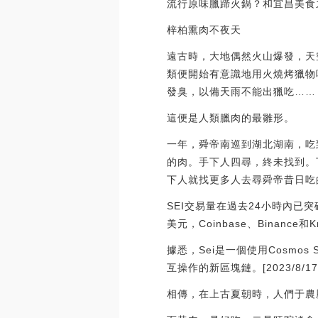
流行原味臘蹄火鍋？和宜昌美食之
梓柏熏肉不夜天
遠古時，大地偶然火山爆發，天
類便開始有意識地用火燒烤獵物
發臭，以備天雨不能出獵吃……
這便是人類臘肉的最雛形。
一年，舜帝南巡到湖北湖南，吃
的肉。手下人四尋，終未找到。
下人就找更多人去尋舜帝昔日吃
SEI交易量在過去24小時內已突破
美元，Coinbase、Binan
據悉，Sei是一個使用Cosm
互操作的新區塊鏈。[2023/8/17 1
相傳，在上古夏朝時，人們于農