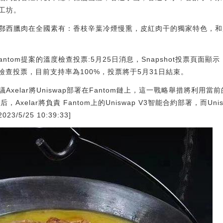
工坊。
鄂西臘肉在全國素有：香枝辛葉冷煙慢熏，皮紅肉干的獨家特色，和
antom提案的溫度檢查投票:5月25日消息，Snapshot投票頁面顯示，U
度檢查投票，目前支持率為100%，投票將于5月31日結束。
xelar將Uniswap部署在Fantom鏈上，這一戰略舉措將利用當前
Axelar將負責 Fantom上的Uniswap V3智能合約部署，而Uni
/5/25 10:39:33]