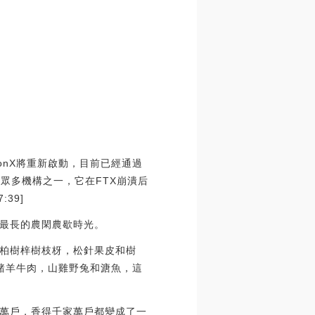
gonX將重新啟動，目前已經通過
的眾多機構之一，它在FTX崩潰后
:39]
最長的農閑農歇時光。
柏樹梓樹枝枒，松針果皮和樹
的豬羊牛肉，山雞野兔和溏魚，這
萬戶，香得千家萬戶都變成了一