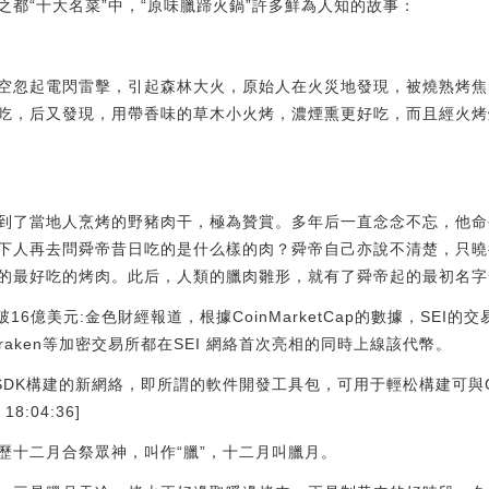
都“十大名菜”中，“原味臘蹄火鍋”許多鮮為人知的故事：
空忽起電閃雷擊，引起森林大火，原始人在火災地發現，被燒熟烤焦
吃，后又發現，用帶香味的草木小火烤，濃煙熏更好吃，而且經火烤
到了當地人烹烤的野豬肉干，極為贊賞。多年后一直念念不忘，他命
下人再去問舜帝昔日吃的是什么樣的肉？舜帝自己亦說不清楚，只曉
的最好吃的烤肉。此后，人類的臘肉雛形，就有了舜帝起的最初名字一
16億美元:金色財經報道，根據CoinMarketCap的數據，SEI的
ce和Kraken等加密交易所都在SEI 網絡首次亮相的同時上線該代幣。
os SDK構建的新網絡，即所謂的軟件開發工具包，可用于輕松構建可與
8:04:36]
歷十二月合祭眾神，叫作“臘”，十二月叫臘月。