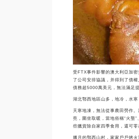
受FTX事件影響的澳大利亞加密交
了公司安排協議，并得到了債權人
債務超5000萬美元，無法滿足提款要
湖北鄂西地區山多，地冷，水寒
天寒地凍，無法從事農田勞作。
蔸，圍坐取暖，當地俗稱“火壟
些臘貨除自家四季食用，還可零
臘月的鄂西山村，家家戶戶烤火