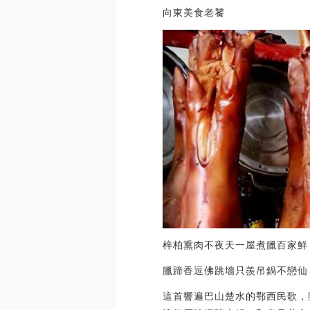
向東美食老饕
梓柏熏肉不夜天一屋煮臘百家鮮
臘蹄香逗佛跳墻只羨吊鍋不戀仙
這首響遍巴山楚水的鄂西民歌，