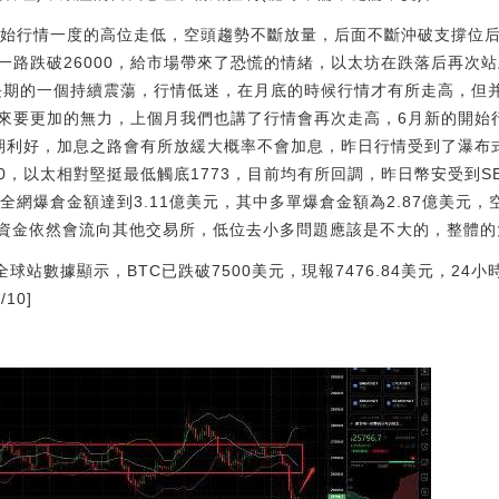
開始行情一度的高位走低，空頭趨勢不斷放量，后面不斷沖破支撐位
位一路跌破26000，給市場帶來了恐慌的情緒，以太坊在跌落后再次站
了長期的一個持續震蕩，行情低迷，在月底的時候行情才有所走高，但
來要更加的無力，上個月我們也講了行情會再次走高，6月新的開始
期利好，加息之路會有所放緩大概率不會加息，昨日行情受到了瀑布
60，以太相對堅挺最低觸底1773，目前均有所回調，昨日幣安受到
全網爆倉金額達到3.11億美元，其中多單爆倉金額為2.87億美元，空
爆倉，資金依然會流向其他交易所，低位去小多問題應該是不大的，整體
火幣全球站數據顯示，BTC已跌破7500美元，現報7476.84美元，24
10]