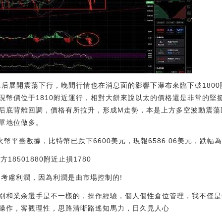
線后展開震蕩下行，晚間行情也在消息面的影響下瀑布來臨下破1800
現幣價位于1810附近運行，相對大餅來說以太的價格還是非常的堅
后底背離回調，價格有所拉升，形成M走勢，本是上方多空波動震蕩
單地位做多。
火幣平臺數據，比特幣已跌下6600美元，現報6586.06美元，跌幅為0.29
方18501880附近止損1780
不考慮利潤，因為利潤是由市場控制的!
別和業余選手是不一樣的，操作經驗，個人個性倉位管理，我不僅是
操作，客觀理性，思路清晰路遙知馬力，日久見人心