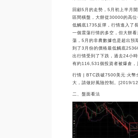
回顧5月的走勢，5月初上半月
區間橫盤，大餅從30000的高
低觸底1735反彈，行情進入
一個震蕩行情的多空，但大餅看
蕩，5月的非農數據也是超出預
到了3月份的價格最低觸底253
出行情受到了下跌，過去24小時
有約116,531個投資者被
行情 | BTC跌破7500美元:
大，請做好風險控制。[2019/12/
二、盤面看法