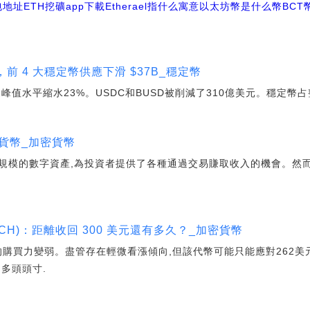
包地址
ETH挖礦app下載
Etherael指什么寓意
以太坊幣是什么幣BCT
水，前 4 大穩定幣供應下滑 $37B_穩定幣
峰值水平縮水23%。USDC和BUSD被削減了310億美元。穩定幣占
密貨幣_加密貨幣
規模的數字資產,為投資者提供了各種通過交易賺取收入的機會。然而
CH)：距離收回 300 美元還有多久？_加密貨幣
的購買力變弱。盡管存在輕微看漲傾向,但該代幣可能只能應對262美
多頭頭寸.