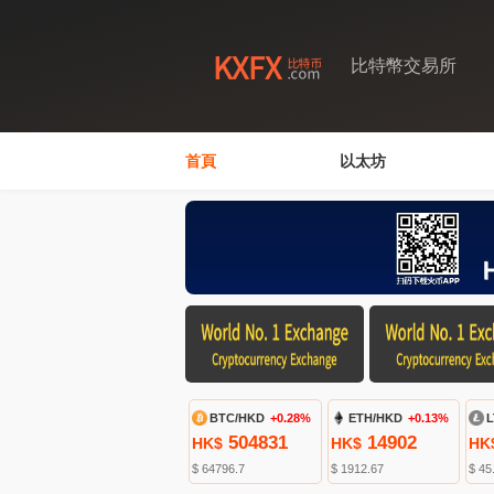
比特幣交易所
首頁
以太坊
BTC/HKD
+0.28%
ETH/HKD
+0.13%
L
504831
14902
HK$
HK$
HK
$ 64796.7
$ 1912.67
$ 45