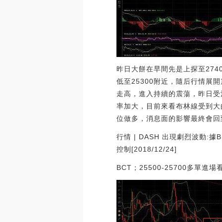
昨日大餅在早間先是上探至274
低至25300附近，隨后行情展
走高，進入持續的震蕩，昨日受
率加大，目前來看布林線受到大
位做多，消息面的影響最終會回
行情 | DASH 出現劇烈波動:據
控制[2018/12/24]
BCT；25500-25700多單進場