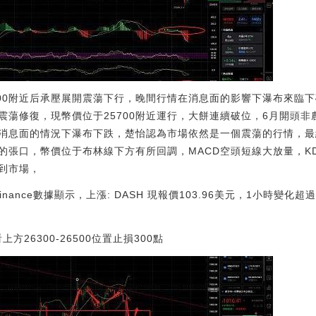
00附近后承壓展開震蕩下行，晚間行情在消息面的影響下瀑布來臨下破
開震蕩修復，現幣價位于25700附近運行，大餅連續破位，6月開頭
消息面的情況下瀑布下跌，楚怡認為市場依然是一個震蕩的行情，最
的張口，幣價位于布林線下方有所回調，MACD空頭短線大放量，K
到市場，
Binance數據顯示，上漲: DASH 現報價103.96美元，1小時變化
看上方26300-26500位置止損300點