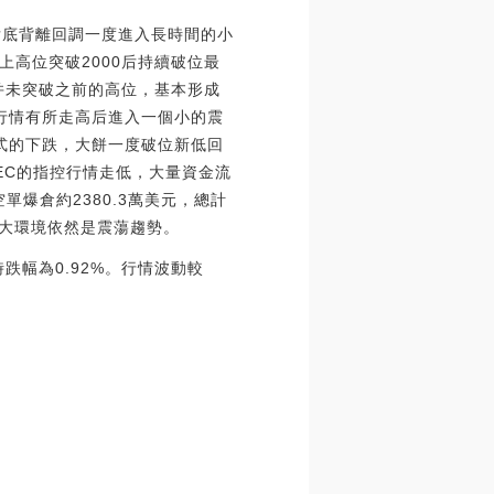
后底背離回調一度進入長時間的小
上高位突破2000后持續破位最
并未突破之前的高位，基本形成
行情有所走高后進入一個小的震
式的下跌，大餅一度破位新低回
SEC的指控行情走低，大量資金流
單爆倉約2380.3萬美元，總計
的大環境依然是震蕩趨勢。
小時跌幅為0.92%。行情波動較