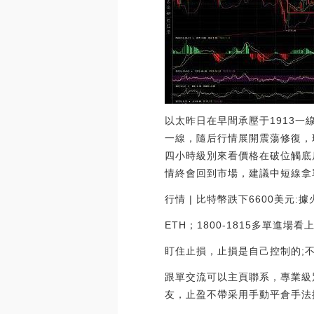
以太昨日在早間承壓于1913一
一線，隨后行情展開震蕩修復，
四小時級別來看價格在破位觸底
情終會回到市場，建議中短線拿
行情 | 比特幣跌下6600美元:據
ETH；1800-1815多單進場看上
盯住止損，止損是自己控制的;
跟單交流可以主頁聯系，專業級
友，止盈不帶采用手動平倉手法