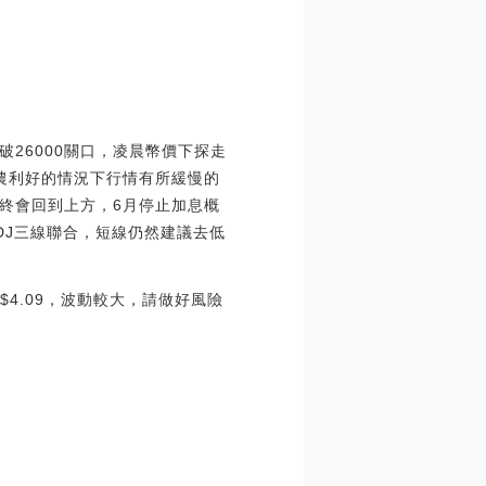
26000關口，凌晨幣價下探走
非農利好的情況下行情有所緩慢的
終會回到上方，6月停止加息概
DJ三線聯合，短線仍然建議去低
超過$4.09，波動較大，請做好風險