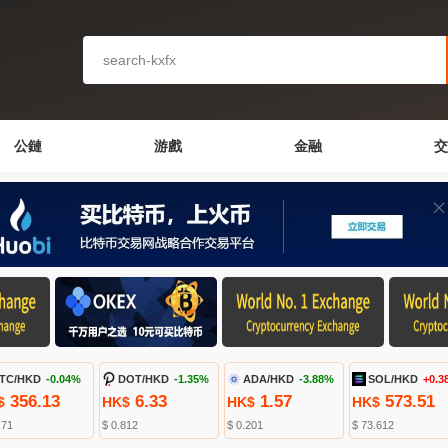
公鏈
游戲
金融
交
TC/HKD
-0.04%
DOT/HKD
-1.35%
ADA/HKD
-3.88%
SOL/HKD
+0.3
356.13
6.33
1.57
573.51
$
HK$
HK$
HK$
.71
$ 0.812
$ 0.201
$ 73.612