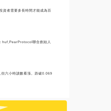
價值,投資者需要多長時間才能成為百
earProtocol聯合創始人
但六小時讀數看漲。跌破0.069