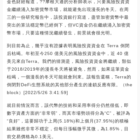
金色財經報道，??摩根大通的分析師表示，只要風險投資資
金繼續涌入加密貨幣市場，就能避免出現漫長的冬天。在周
三的一份研究報告中，該投資銀行寫道，盡管加密貨幣中最
突出的算法穩定幣已經倒下，但VC資金仍在繼續涌入加密貨
幣市場，只要這種情況繼續發生，前景就會很光明。
到目前為止，幾乎沒有證據表明風險投資資金在 Terra 倒閉
后枯竭。年初至今250 億美元的風險投資資金中，近 40 億
美元來自Terra。我們的猜測是，風險投資資金將繼續，類似
于2018/2019年的漫長冬天將被避免，然而，如果這筆資金
枯竭，一個漫長的冬天可能就會到來。該報告還稱，Terra的
倒閉對DeFi生態系統的其他部分產生的連鎖反應有限。（the
block）[2022/5/26 3:41:59]
就目前情況而言，該代幣的技術和采用率得分仍然很低，即
數字資產方面的“非常弱”，而其市場勢頭得分為“C”，被評為
“良好”，這要歸功于上周(5.18%)和上個月(37.95%)的積極
結果雖然非常不穩定，但每日漲幅微乎其微，為1.85%，目
前交易價格為0.1美元。