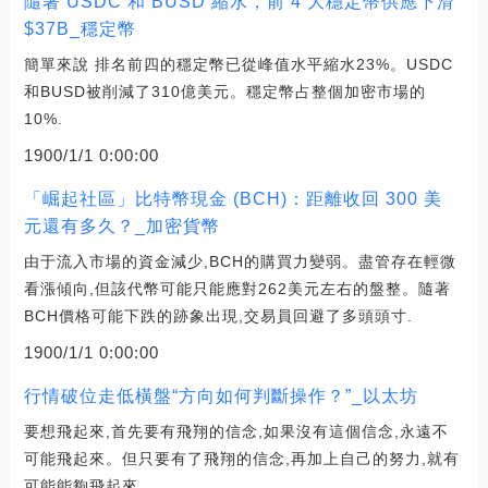
隨著 USDC 和 BUSD 縮水，前 4 大穩定幣供應下滑
$37B_穩定幣
簡單來說 排名前四的穩定幣已從峰值水平縮水23%。USDC
和BUSD被削減了310億美元。穩定幣占整個加密市場的
10%.
1900/1/1 0:00:00
「崛起社區」比特幣現金 (BCH)：距離收回 300 美
元還有多久？_加密貨幣
由于流入市場的資金減少,BCH的購買力變弱。盡管存在輕微
看漲傾向,但該代幣可能只能應對262美元左右的盤整。隨著
BCH價格可能下跌的跡象出現,交易員回避了多頭頭寸.
1900/1/1 0:00:00
行情破位走低橫盤“方向如何判斷操作？”_以太坊
要想飛起來,首先要有飛翔的信念,如果沒有這個信念,永遠不
可能飛起來。但只要有了飛翔的信念,再加上自己的努力,就有
可能能夠飛起來.