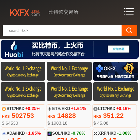
比特幣交易所
BTC/HKD
+0.25%
ETH/HKD
+1.61%
LTC/HKD
+0.16%
502753
14828
351.22
HK$
HK$
HK$
$ 64530
$ 1903.18
$ 45.08
ADA/HKD
+1.65%
SOL/HKD
-0.78%
XRP/HKD
-1.08%