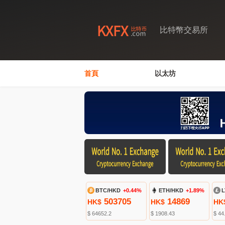
比特幣交易所
首頁
以太坊
BTC/HKD
+0.44%
ETH/HKD
+1.89%
L
503705
14869
HK$
HK$
HK
$ 64652.2
$ 1908.43
$ 44