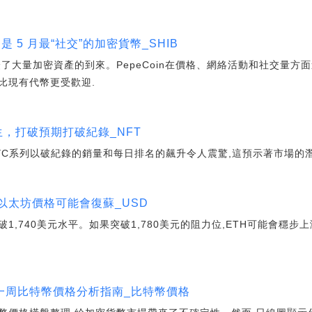
E 是 5 月最“社交”的加密貨幣_SHIB
了大量加密資產的到來。PepeCoin在價格、網絡活動和社交量方
比現有代幣更受歡迎.
生，打破預期打破紀錄_NFT
AYC系列以破紀錄的銷量和每日排名的飆升令人震驚,這預示著市場的
元，以太坊價格可能會復蘇_USD
,740美元水平。如果突破1,780美元的阻力位,ETH可能會穩步上
一周比特幣價格分析指南_比特幣價格