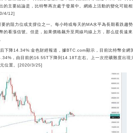
出的主要結論是，比特幣再次處于發展中。網絡上活動的變化可能相
4/12]
重要的阻力位或支撐位之一。每小時或每天的MA水平為長期看跌趨
幣的看漲信號。但是，如果價格飆升至周線均線上方，那么從長遠來
。
下降14.34%:金色財經報道，據BTC.com顯示，目前比特幣全網算力
.34%，由目前的16.55T下降到14.18T左右。上一次挖礦難度出現
位置。[2020/3/25]