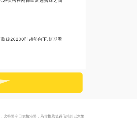
代幣價格在兩條匯聚趨勢線之間
若跌破26200則趨勢向下,短期看
名，比特幣今日價格港幣，為你推薦值得信賴的以太幣