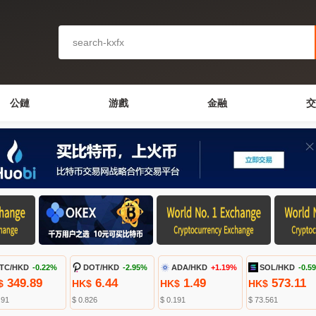
公鏈
游戲
金融
交
TC/HKD
-0.22%
DOT/HKD
-2.95%
ADA/HKD
+1.19%
SOL/HKD
-0.5
349.89
6.44
1.49
573.11
$
HK$
HK$
HK$
.91
$ 0.826
$ 0.191
$ 73.561