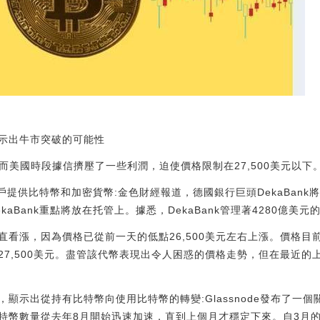
示出牛市突破的可能性
而美國時段據信擠壓了一些利潤，迫使價格限制在27,500美元以下
客戶提供比特幣和加密貨幣:金色財經報道，德國銀行巨頭DekaBank將
ank重點將放在托管上。據悉，DekaBank管理著4280億美元的資產。[2
看漲，因為價格已從前一天的低點26,500美元左右上漲。價格目前在
27,500美元。盡管該代幣表現出令人困惑的價格走勢，但在最近的
顯示出從持有比特幣向使用比特幣的轉變:Glassnode發布了一
特幣數量從去年8月開始迅速加速，直到上個月才穩定下來。自3月