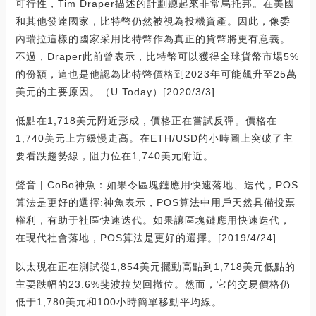
可行性，Tim Draper描述的計劃聽起來非常烏托邦。在美國
和其他發達國家，比特幣仍然被視為投機資產。因此，像委
內瑞拉這樣的國家采用比特幣作為真正的貨幣將更有意義。
不過，Draper此前曾表示，比特幣可以獲得全球貨幣市場5%
的份額，這也是他認為比特幣價格到2023年可能飆升至25萬
美元的主要原因。（U.Today）[2020/3/3]
低點在1,718美元附近形成，價格正在嘗試反彈。價格在
1,740美元上方緩慢走高。在ETH/USD的小時圖上突破了主
要看跌趨勢線，阻力位在1,740美元附近。
聲音 | CoBo神魚：如果令區塊鏈應用快速落地、迭代，POS
算法是更好的選擇:神魚表示，POS算法中用戶天然具備投票
權利，有助于社區快速迭代。如果讓區塊鏈應用快速迭代，
在現代社會落地，POS算法是更好的選擇。[2019/4/24]
以太現在正在測試從1,854美元擺動高點到1,718美元低點的
主要跌幅的23.6%斐波拉契回撤位。然而，它的交易價格仍
低于1,780美元和100小時簡單移動平均線。