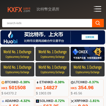
比特幣交易所
BTC/HKD
-0.38%
ETH/HKD
-0.38%
LTC/HKD
-0.37%
501508
14827
354.96
HK$
HK$
HK$
$ 64370.2
$ 1903.09
$ 45.56
ADA/HKD
-4.32%
SOL/HKD
-0.72%
XRP/HKD
-1.81%