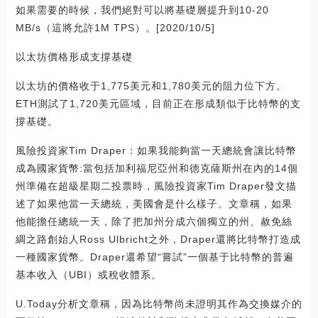
如果需要的時候，我們絕對可以將基礎層提升到10-20
MB/s（這將允許1M TPS）。[2020/10/5]
以太坊價格形成支撐基礎
以太坊的價格收于1,775美元和1,780美元的阻力位下方。
ETH測試了1,720美元區域，目前正在形成類似于比特幣的支
撐基礎。
風險投資家Tim Draper：如果我能夠當一天總統會讓比特幣
成為國家貨幣:當包括加利福尼亞州和德克薩斯州在內的14個
州準備在超級星期二投票時，風險投資家Tim Draper發文描
述了如果他當一天總統，美國會是什么樣子。文章稱，如果
他能擔任總統一天，除了把加州分成六個獨立的州、赦免絲
綢之路創始人Ross Ulbricht之外，Draper還將比特幣打造成
一種國家貨幣。Draper還希望“嘗試”一個基于比特幣的普遍
基本收入（UBI）或稅收體系。
U.Today分析文章稱，因為比特幣尚未證明其作為交換媒介的