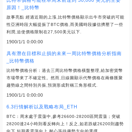
比特幣價格可能在本周末前達到 30,000 美元的主要
原因！_比特幣
故事亮點 經過近期的上漲,比特幣價格顯示出牛市突破的可能
性亞洲時段大幅提振了BTC價格,而美國時段據信擠壓了一些
利潤,迫使價格限制在27,500美元以下.
1900/1/1 0:00:00
具有潛在目標和止損的未來一周比特幣價格分析指南
_比特幣價格
比特幣價格分析：過去三周比特幣價格橫盤整理,給加密貨幣
市場帶來了不確定性。然而,日線圖顯示代幣價格在兩條匯聚
趨勢線之間特別共振,預測形成對稱三角形模式.
1900/1/1 0:00:00
6.3行情解析以及戰略布局_ETH
BTC：周末處于震蕩中,參考26600-28200區間震蕩；突破
28200達24小時則看反轉向上！反之,如若跌破26200則趨勢
向下,短期看震蕩向上,耐心等待趨勢方向的選擇.