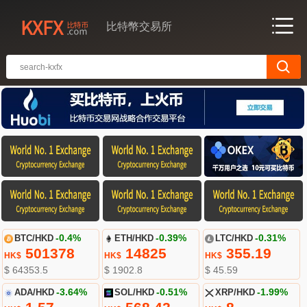
比特幣交易所
BTC/HKD
-0.4%
ETH/HKD
-0.39%
LTC/HKD
-0.31%
501378
14825
355.19
HK$
HK$
HK$
$ 64353.5
$ 1902.8
$ 45.59
ADA/HKD
-3.64%
SOL/HKD
-0.51%
XRP/HKD
-1.99%