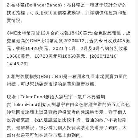
2.布林帶(BollingerBands)：布林帶是一種基于統計分析的
技術指標，可以用來衡量價格波動率，并識別價格超買和超
賣情況。
CME比特幣期貨12月合約收報18420美元:金色財經報道，成
交量最高的CME比特幣期貨2020年12月合約今日收跌405美
元，收報18420美元。2021年1月、2月及3月合約分別收報
18600美元、18720美元和18860美元。[2020/12/10
14:45:26]
3.相對強弱指數(RSI)：RSI是一種用來衡量市場買賣力量的
指標，可以幫助確定市場的超買和超賣狀態。
現場 | TokenFund創始人劉思宇：散戶不要碰期
貨:TokenFund創始人劉思宇在由金色財經主辦的第五期金色
沙龍圓桌論壇上談及對散戶投資者的建議時表示，對于個人
投資者來說，我的建議還是比較中肯，普通的散戶不要碰期
貨。他解釋說，很少看到個人投資者炒期貨還掙了錢的，大
部分都是不可能在這個市場上做到的。