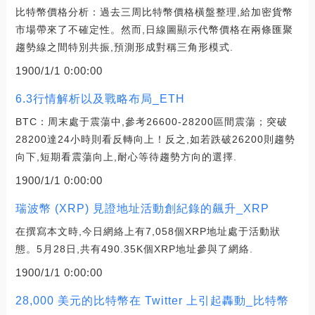
比特幣價格分析：過去三周比特幣價格橫盤整理,給加密貨幣
市場帶來了不確定性。然而,日線圖顯示代幣價格在兩條匯聚
趨勢線之間特別共振,預測形成對稱三角形模式.
1900/1/1 0:00:00
6.3行情解析以及戰略布局_ETH
BTC：周末處于震蕩中,參考26600-28200區間震蕩；突破
28200達24小時則看反轉向上！反之,如若跌破26200則趨勢
向下,短期看震蕩向上,耐心等待趨勢方向的選擇.
1900/1/1 0:00:00
瑞波幣 (XRP) 見證地址活動創紀錄的飆升_XRP
在撰寫本文時,今日網絡上有7,058個XRP地址處于活動狀
態。5月28日,共有490.35K個XRP地址參與了網絡.
1900/1/1 0:00:00
28,000 美元的比特幣在 Twitter 上引起轟動_比特幣