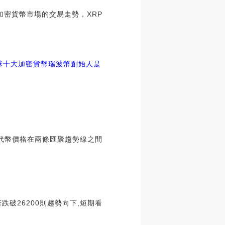
關于加密貨幣市場的交易走勢，XRP
球十大加密貨幣瑞波幣創始人是
代幣價格在兩條匯聚趨勢線之間
若跌破26200則趨勢向下,短期看