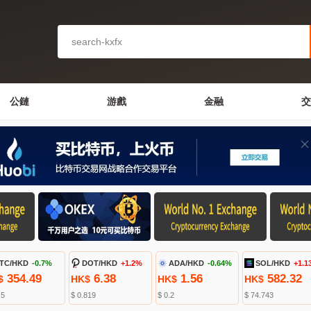
公鏈
游戲
金融
交
TC/HKD
-0.7%
DOT/HKD
+1.2%
ADA/HKD
-0.64%
SOL/HKD
+1.1
354.49
6.38
1.56
582.32
$
HK$
HK$
HK$
.5
$ 0.819
$ 0.2
$ 74.743