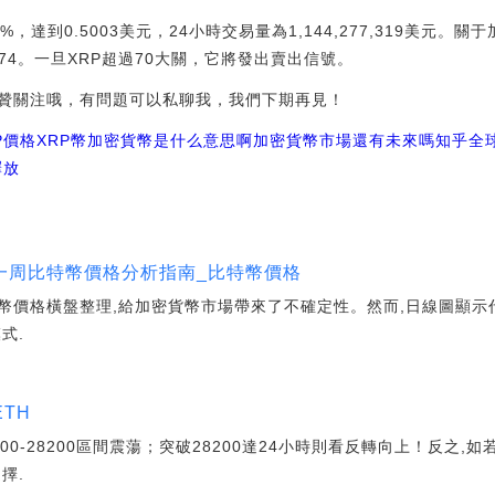
%，達到0.5003美元，24小時交易量為1,144,277,319美元。
7.74。一旦XRP超過70大關，它將發出賣出信號。
贊關注哦，有問題可以私聊我，我們下期再見！
P價格
XRP幣加密貨幣是什么意思啊
加密貨幣市場還有未來嗎知乎
全
釋放
一周比特幣價格分析指南_比特幣價格
幣價格橫盤整理,給加密貨幣市場帶來了不確定性。然而,日線圖顯示
式.
TH
00-28200區間震蕩；突破28200達24小時則看反轉向上！反之,如
擇.