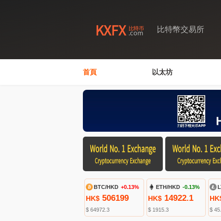
比特幣交易所
首頁
以太坊
BTC/HKD
+0.13%
ETH/HKD
-0.13%
L
506199
14922.1
HK$
HK$
HK
$ 64972.3
$ 1915.3
$ 45