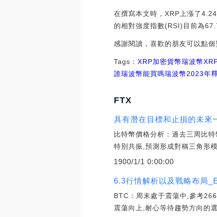
在撰寫本文時，XRP上漲了4.24
的相對強度指數(RSI)目前為6
感謝閱讀，喜歡的朋友可以點個
Tags：
XRP
加密貨幣
瑞波幣XR
誰
瑞波幣能買嗎
瑞波幣2023年
FTX
具有潛在目標和止損的未來
比特幣價格分析：過去三周比特
特別共振,預測形成對稱三角形模
1900/1/1 0:00:00
6.3行情解析以及戰略布局_E
BTC：周末處于震蕩中,參考266
震蕩向上,耐心等待趨勢方向的選