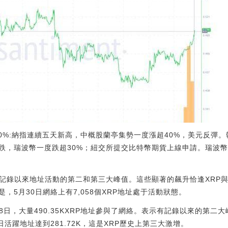
30%:納指連續五天新高，中概股蘭亭集勢一度漲超40%，美元反彈
，瑞波幣一度跌超30%；紐交所提交比特幣期貨上線申請。瑞波幣現
有記錄以來地址活動的第二和第三大峰值。這些顯著的飆升恰逢XRP
，5月30日網絡上有7,058個XRP地址處于活動狀態。
5月28日，大量490.35KXRP地址參與了網絡。表示有記錄以來的第
活躍地址達到281.72K，這是XRP歷史上第三大激增。