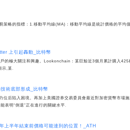
策略的指標：1.移動平均線(MA)：移動平均線是統計價格的平均
itter 上引起轟動_比特幣
戶的極大關注和興趣。Lookonchain：某巨鯨近3個月累計購入425枚W
顯示,某.
的技術底部形成_比特幣
力位后陷入困境。再加上美國證券交易委員會最近對加密貨幣市場施
能表明“倒退”正在進行的關鍵水平.
23 年上半年結束前價格可能達到的位置！_ATH