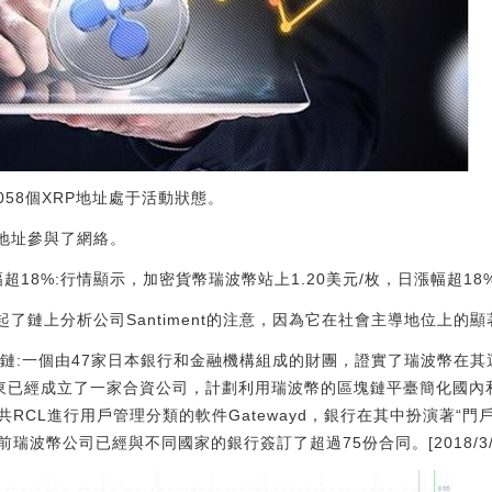
058個XRP地址處于活動狀態。
RP地址參與了網絡。
18%:行情顯示，加密貨幣瑞波幣站上1.20美元/枚，日漲幅超18%。[202
引起了鏈上分析公司Santiment的注意，因為它在社會主導地位上
塊鏈:一個由47家日本銀行和金融機構組成的財團，證實了瑞波幣在
股東已經成立了一家合資公司，計劃利用瑞波幣的區塊鏈平臺簡化國內
RCL進行用戶管理分類的軟件Gatewayd，銀行在其中扮演著“門
波幣公司已經與不同國家的銀行簽訂了超過75份合同。[2018/3/