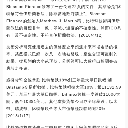
Blossom Finance發布了一份長達22頁的文件，其結論是“比
特幣符合伊斯蘭教法，除非當地政府禁止”。Blossom
Finance的創始人Matthew J. Martin稱，比特幣技術與伊斯
蘭教法的目標非常一致，即減少過度的不確定性。然而ICO具
有非常不確定性。不符合伊斯蘭教法。[2018/4/12]
技術分析研究使用過去的價格歷史來預測未來市場走勢的概
率。某些模式已經一次又一次地被發現，產生合理可復制的
結果。從形態的大小或形狀，分析師可以大致得出相關突破
應該走多遠。
虛擬貨幣全線暴跌 比特幣跌18%創三年最大單日跌幅:據
Bitstamp交易所數據，比特幣跌幅擴大至18%，報11191.59
美元，創三年最大單日跌幅。Bitfinex數據一度跌破11000大
關，低至10891美元。其他虛擬貨幣今日亦全線暴跌，以太
幣、瑞波幣、比特幣現金等大市值幣種跌幅均逾20%。
[2018/1/17]
比特幣價格在過去一年中形成了技術上完美無瑕的頭肩頂反