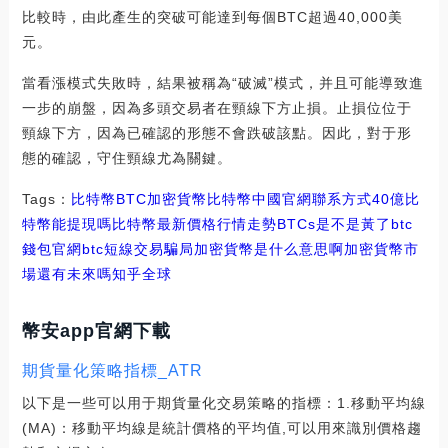
比較時，由此產生的突破可能達到每個BTC超過40,000美
元。
當看漲模式失敗時，結果被稱為“破滅”模式，并且可能導致進
一步的崩盤，因為多頭交易者在頸線下方止損。止損位位于
頸線下方，因為已確認的形態不會跌破該點。因此，對于形
態的確認，守住頸線尤為關鍵。
Tags：
比特幣
BTC
加密貨幣比特幣中國官網聯系方式
40億比
特幣能提現嗎
比特幣最新價格行情走勢BTCs是不是黃了
btc
錢包官網
btc短線交易騙局加密貨幣是什么意思啊
加密貨幣市
場還有未來嗎知乎
全球
幣安app官網下載
期貨量化策略指標_ATR
以下是一些可以用于期貨量化交易策略的指標：1.移動平均線
(MA)：移動平均線是統計價格的平均值,可以用來識別價格趨