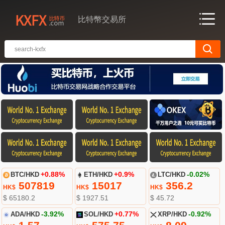
比特幣交易所
BTC/HKD
+0.88%
ETH/HKD
+0.9%
LTC/HKD
-0.02%
507819
15017
356.2
HK$
HK$
HK$
$ 65180.2
$ 1927.51
$ 45.72
ADA/HKD
-3.92%
SOL/HKD
+0.77%
XRP/HKD
-0.92%