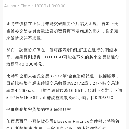
Author：
Time：1900/1/1 0:00:00
比特幣價格在上個月未能突破阻力位后陷入困境。再加上美
國證券交易委員會最近對加密貨幣市場施加的壓力，對多頭
來說情況并不樂觀。
然而，調整恰好停在一個可能表明“倒退”正在進行的關鍵水
平。如果得到證實，BTCUSD可能在不久的將來交易超過每
枚硬幣40,000美元。
比特幣全網未確認交易32472筆:金色財經報道，數據顯示，
目前比特幣全網未確認交易數量為32472筆，24小時交易速
率為4.16txs/s。目前全網難度為16.55T，預測下次難度下調
5.97%至15.56T，距離調整還剩6天2小時。[2020/3/20]
仔細觀察加密貨幣的技術底部形態
印度尼西亞小額信貸公司Blossom Finance文件稱比特幣符
合伊斯蘭教法:本周，一家印度尼西亞的小額信貸公司