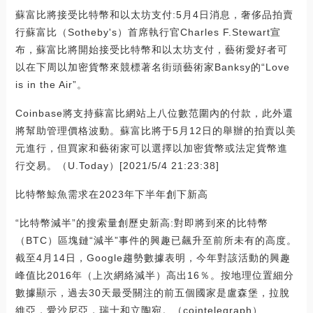
蘇富比將接受比特幣和以太坊支付:5月4日消息，奢侈品拍賣
行蘇富比（Sotheby's）首席執行官Charles F.Stewart宣
布，蘇富比將開始接受比特幣和以太坊支付，藝術愛好者可
以在下周以加密貨幣來競標著名街頭藝術家Banksy的“Love
is in the Air”。
Coinbase將支持蘇富比網站上八位數范圍內的付款，此外還
將幫助管理價格波動。蘇富比將于5月12日的舉辦的拍賣以美
元進行，但買家和藝術家可以選擇以加密貨幣或法定貨幣進
行交易。（U.Today）[2021/5/4 21:23:38]
比特幣鯨魚需求在2023年下半年創下新高
“比特幣減半”的搜索量創歷史新高:對即將到來的比特幣
（BTC）區塊鏈“減半”事件的興趣已飆升至前所未有的高度。
截至4月14日，Google趨勢數據表明，今年對該活動的興趣
峰值比2016年（上次網絡減半）高出16％。按地理位置細分
數據顯示，過去30天最受關注的前五個國家是盧森堡，拉脫
維亞，愛沙尼亞，瑞士和立陶宛。（cointelegraph）