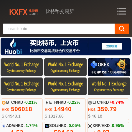
比特幣交易所
BTC/HKD
-0.21%
ETH/HKD
-0.22%
LTC/HKD
+0.74%
506018
14940
359.79
HK$
HK$
HK$
$ 64949.1
$ 1917.66
$ 46.18
ADA/HKD
-1.74%
SOL/HKD
-0.05%
XRP/HKD
-0.95%