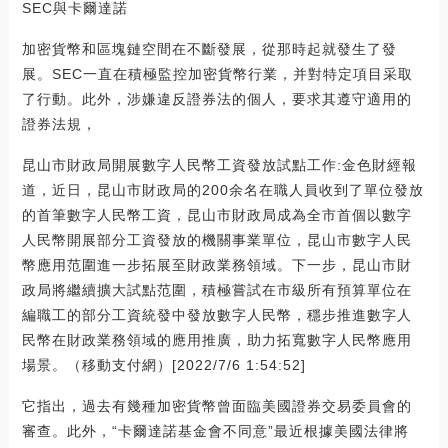
SEC與卡爾達諾
加密貨幣和區塊鏈空間在不斷發展，從那時起就發生了發
展。SEC一直在積極監控加密貨幣行業，并對特定項目采取
了行動。此外，涉嫌違反證券法的個人，要求其遵守適用的
證券法規，
昆山市財政局開展數字人民幣工資發放試點工作:金色財經報
道，近日，昆山市財政局的200余名在職人員收到了單位發放
的首筆數字人民幣工資，昆山市財政局成為全市首個以數字
人民幣開展部分工資發放的機關事業單位，昆山市數字人民
幣應用范圍進一步拓展至財政業務領域。下一步，昆山市財
政局將繼續擴大試點范圍，積極嘗試在市級所有預算單位在
編職工的部分工資統發中發放數字人民幣，穩步推進數字人
民幣在財政業務領域的應用推廣，助力拓寬數字人民幣應用
場景。（移動支付網）[2022/7/6 1:54:52]
它指出，過去有幾種加密貨幣曾面臨美國證券交易委員會的
審查。此外，“卡爾達諾基金會不同意”最近根據美國法律將