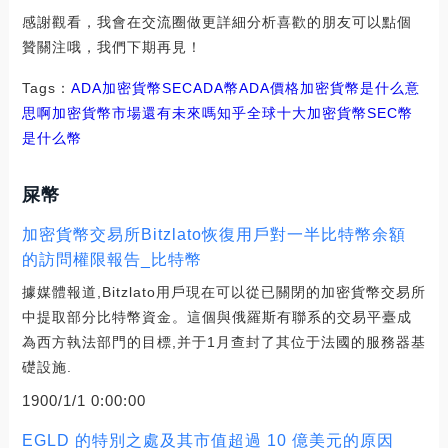
感謝觀看，我會在交流圈做更詳細分析喜歡的朋友可以點個
贊關注哦，我們下期再見！
Tags：
ADA
加密貨幣
SECADA幣
ADA價格加密貨幣是什么意
思啊
加密貨幣市場還有未來嗎知乎
全球十大加密貨幣
SEC幣
是什么幣
屎幣
加密貨幣交易所Bitzlato恢復用戶對一半比特幣余額
的訪問權限報告_比特幣
據媒體報道,Bitzlato用戶現在可以從已關閉的加密貨幣交易所
中提取部分比特幣資金。這個與俄羅斯有聯系的交易平臺成
為西方執法部門的目標,并于1月查封了其位于法國的服務器基
礎設施.
1900/1/1 0:00:00
EGLD 的特別之處及其市值超過 10 億美元的原因