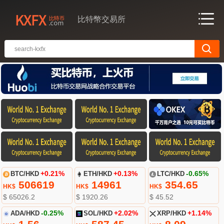
比特幣交易所
BTC/HKD
+0.21%
ETH/HKD
+0.13%
LTC/HKD
-0.65%
506619
14961
354.65
HK$
HK$
HK$
$ 65026.2
$ 1920.26
$ 45.52
ADA/HKD
-0.25%
SOL/HKD
+2.02%
XRP/HKD
+1.14%