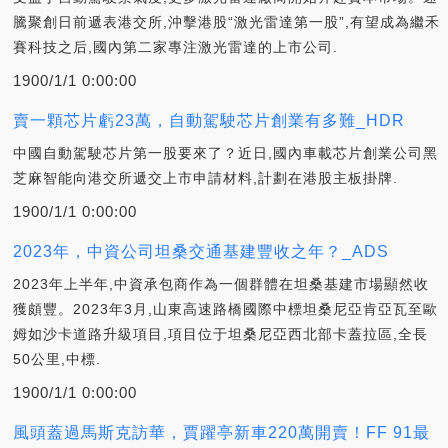
騰聚創日前遞表港交所,沖擊港股“激光雷達第一股”,有望成為繼禾
賽科技之后,國內第二家專注激光雷達的上市公司.
1900/1/1 0:00:00
賣一顆芯片虧23萬，自動駕駛芯片創業有多難_HDR
中國自動駕駛芯片第一股要來了？近日,國內車載芯片創業公司黑
芝麻智能向港交所遞交上市申請材料,計劃在港股主板掛牌.
1900/1/1 0:00:00
2023年，中資公司坦桑交通基建豐收之年？_ADS
2023年上半年,中資承包商作為一個群體在坦桑基建市場顯然收
獲頗豐。2023年3月,山東高速路橋國際中標坦桑尼亞肯亞瓦至歐
姆如沙卡道路升級項目,項目位于坦桑尼亞西北部卡蓋拉區,全長
50公里,中標.
1900/1/1 0:00:00
風頭蓋過馬斯克訪華，賈躍亭新車220萬開賣！FF 91最