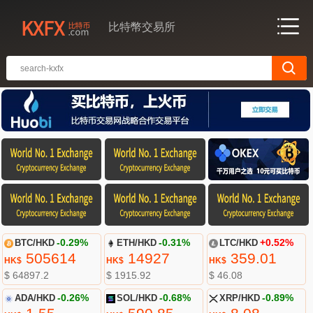
比特幣交易所
BTC/HKD
-0.29%
ETH/HKD
-0.31%
LTC/HKD
+0.52%
505614
14927
359.01
HK$
HK$
HK$
$ 64897.2
$ 1915.92
$ 46.08
ADA/HKD
-0.26%
SOL/HKD
-0.68%
XRP/HKD
-0.89%