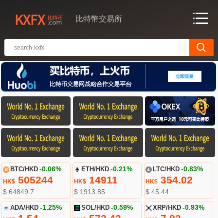
比特幣交易所
BTC/HKD
-0.06%
ETH/HKD
-0.21%
LTC/HKD
-0.83%
505244
14911
354.02
HK$
HK$
HK$
$ 64849.7
$ 1913.85
$ 45.44
ADA/HKD
-1.25%
SOL/HKD
-0.59%
XRP/HKD
-0.93%