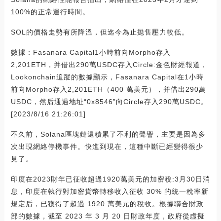
100%的正常運行時間。
SOL的價格走勢有所降溫，但迄今為止拋售壓力較低。
數據：Fasanara Capital1小時前向Morpho存入
2,201ETH，并借出290萬USDC存入Circle:金色財經報道，
Lookonchain追蹤的數據顯示，Fasanara Capital在1小時
前向Morpho存入2,201ETH（400 萬美元），并借出290萬
USDC，然后通過地址“0x8546”向Circle存入290萬USDC。
[2023/8/16 21:26:01]
不久前，Solana區塊鏈還積累了不利的聲譽，主要是因為多
次出現網絡停機事件。快進到現在，這種中斷已經變得很少
見了。
印度在2023財年已征收超過1920萬美元的加密稅:3月30日消
息，印度在執行對加密貨幣轉移收入征收 30% 的統一稅率新
規定后，已獲得了超過 1920 萬美元的稅收。根據聯合財政
部的數據，截至 2023 年 3 月 20 日財政年度，政府從虛擬