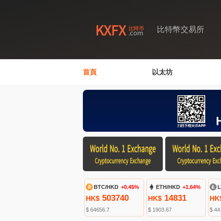
比特幣交易所
首頁
以太坊
BTC/HKD
+0.45%
ETH/HKD
+1.64%
L
503740
14831
HK$
HK$
HK
$ 64656.7
$ 1903.67
$ 44