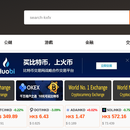
公鏈
游戲
金融
交
TC/HKD
-0.22%
DOT/HKD
-3.09%
ADA/HKD
+0.02%
SOL/HKD
-0.7
349.89
6.43
1.47
572.16
$
HK$
HK$
HK$
.91
$ 0.825
$ 0.189
$ 73.439