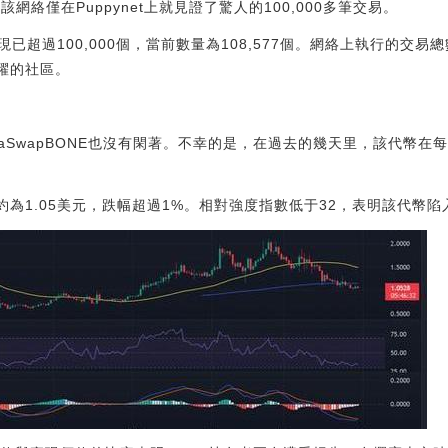
8日，該網絡僅在Puppynet上就見證了驚人的100,000多筆交易。
超過100,000個，當前數量為108,577個。網絡上執行的交易總數
活躍的社區。
ShibaSwapBONE也沒有閑著。不幸的是，在過去的幾天里，該代
約為1.05美元，跌幅超過1%。相對強度指數低于32，表明該代幣陷