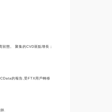
超賣狀態。 聚集的CVD斑點增長；
ata的報告,受FTX用戶轉移
師.