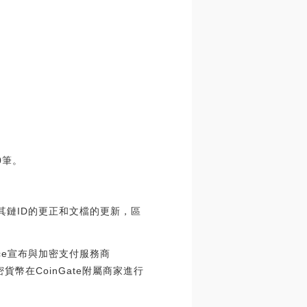
0筆。
于其鏈ID的更正和文檔的更新，區
nance宣布與加密支付服務商
加密貨幣在CoinGate附屬商家進行