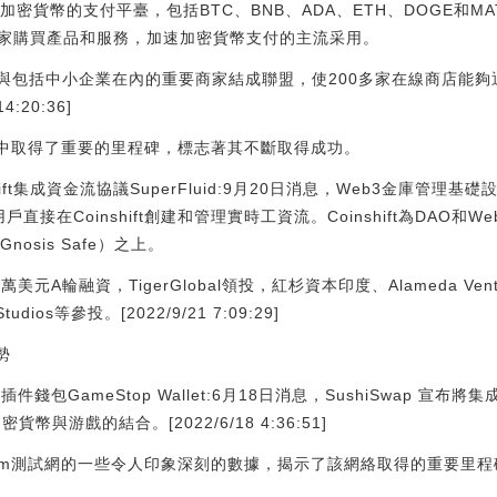
0多種加密貨幣的支付平臺，包括BTC、BNB、ADA、ETH、DOGE和
家購買產品和服務，加速加密貨幣支付的主流采用。
年，現已與包括中小企業在內的重要商家結成聯盟，使200多家在線商店
14:20:36]
常交易中取得了重要的里程碑，標志著其不斷取得成功。
ift集成資金流協議SuperFluid:9月20日消息，Web3金庫管理基礎設
許用戶直接在Coinshift創建和管理實時工資流。Coinshift為DA
osis Safe）之上。
0萬美元A輪融資，TigerGlobal領投，紅杉資本印度、Alameda Ventur
 Studios等參投。[2022/9/21 7:09:29]
勢
插件錢包GameStop Wallet:6月18日消息，SushiSwap 宣
加密貨幣與游戲的結合。[2022/6/18 4:36:51]
rium測試網的一些令人印象深刻的數據，揭示了該網絡取得的重要里程