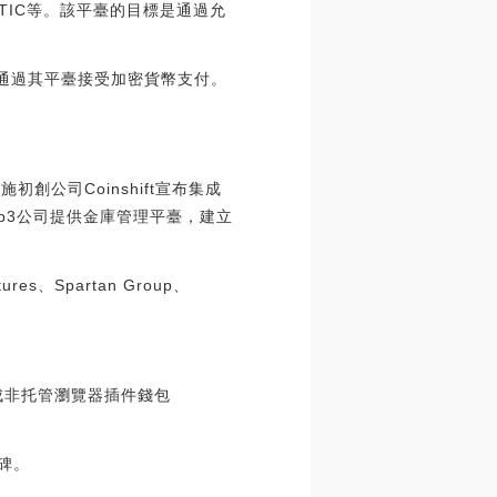
MATIC等。該平臺的目標是通過允
能夠通過其平臺接受加密貨幣支付。
施初創公司Coinshift宣布集成
O和Web3公司提供金庫管理平臺，建立
es、Spartan Group、
布將集成非托管瀏覽器插件錢包
碑。