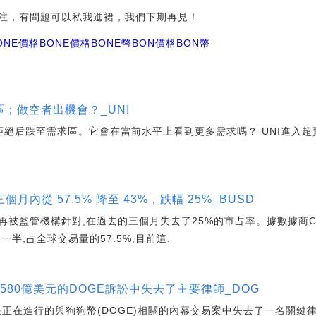
注，有問題可以私我進裙，我們下期再見！
ONE價格BONE價格
BONE幣BON價格
BON幣
求區；做空者出機會？_UNI
遭到拒絕后跌至需求區。它會在當前水平上看到更多需求嗎？ UNI進入
內從 57.5% 降至 43%，跌幅 25%_BUSD
被監管機構針對,在過去的三個月失去了25%的市占率。據數據商CCD
半,占全球交易量的57.5%,目前這.
值2580億美元的DOGE訴訟中失去了主要律師_DOG
正在進行的與狗狗幣(DOGE)相關的內幕交易案中失去了一名關鍵律