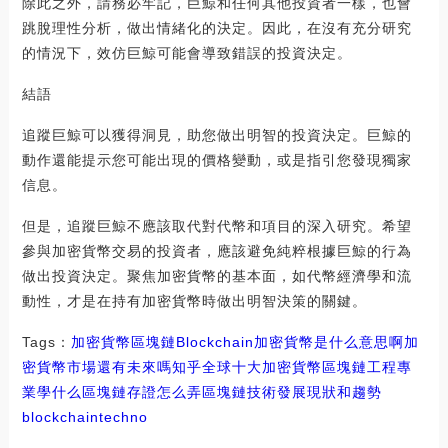
除此之外，請務必牢記，巨鯨和任何其他投資者一樣，也會
跳脫理性分析，做出情緒化的決定。因此，在沒有充分研究
的情況下，效仿巨鯨可能會導致錯誤的投資決定。
結語
追蹤巨鯨可以獲得洞見，助您做出明智的投資決定。巨鯨的
動作還能提示您可能出現的價格變動，或是指引您發現獨家
信息。
但是，追蹤巨鯨不應該取代對代幣和項目的深入研究。希望
參與加密貨幣交易的投資者，應該避免純粹根據巨鯨的行為
做出投資決定。聚焦加密貨幣的基本面，如代幣經濟學和流
動性，才是在持有加密貨幣時做出明智決策的關鍵。
Tags：
加密貨幣
區塊鏈
Blockchain加密貨幣是什么意思啊
加
密貨幣市場還有未來嗎知乎
全球十大加密貨幣區塊鏈工程專
業學什么
區塊鏈存證怎么弄
區塊鏈技術發展現狀和趨勢
blockchaintechno