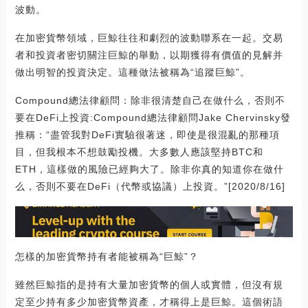
波動。
在加密貨幣領域，巨鯨往往和劇烈的波動聯系在一起。交易
者和投資者密切關注巨鯨的舉動，以期獲得有價值的見解并
做出明智的投資決定。這種做法被稱為“追蹤巨鯨”。
Compound總法律顧問：除非很清楚自己在做什么，否則不
要在DeFi上投資:Compound總法律顧問Jake Chervinsky發
推稱：“盡管我對DeFi實驗很著迷，即使是很混亂的那種項
目，但我根本不想鼓勵投機。大多數人應該堅持BTC和
ETH，這樣做的風險已經夠大了。除非你真的知道你在做什
么，否則不要在DeFi（代幣或協議）上投資。”[2020/8/16]
怎樣的加密貨幣持有者能被稱為“巨鯨”？
雖然巨鯨指的是持有大量加密貨幣的個人或實體，但沒有規
定至少持有多少加密貨幣資產，才稱得上是巨鯨。這個術語