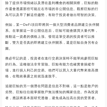
除了提供市場情緒以及潛在盈利機會的相關洞察，巨鯨的動
作還會透露那些可能左右市場的非公開信息。觀察巨鯨的行
為可以及早了解這些趨勢，有助于投資者做出明智的決策。
例如，某一DeFi項目即將與一個大型消費者品牌建立伙伴關
系。在掌握這一非公開信息后，巨鯨可能會購買大量代幣，
推動這一資產的價格上漲。發現這筆交易的投資者可以推
斷，雙方是否真的即將建立伙伴關系，還是巨鯨自身另有企
圖。
務必牢記的是，投資者在進行交易決策時不能單純參照巨鯨
的行為。這種做法非常冒險。巨鯨有能力也確實會操縱市
場，進行損人利己的交易。他們可以買入大量代幣來推高價
格，在戰術暴露之前就迅速脫手。
追蹤巨鯨的另一個潛在問題是信息不對稱，這一點是散戶的
劣勢。巨鯨往往能掌握散戶無法獲知的獨家信息。作為投資
者，應該將基本面研究透徹，避免成為拉高出貨的受害者。