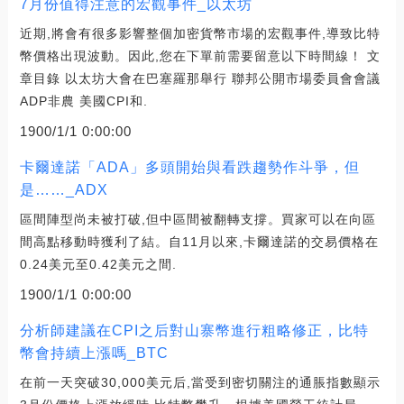
7月份值得注意的宏觀事件_以太坊
近期,將會有很多影響整個加密貨幣市場的宏觀事件,導致比特
幣價格出現波動。因此,您在下單前需要留意以下時間線！ 文
章目錄 以太坊大會在巴塞羅那舉行 聯邦公開市場委員會會議
ADP非農 美國CPI和.
1900/1/1 0:00:00
卡爾達諾「ADA」多頭開始與看跌趨勢作斗爭，但
是……_ADX
區間陣型尚未被打破,但中區間被翻轉支撐。買家可以在向區
間高點移動時獲利了結。自11月以來,卡爾達諾的交易價格在
0.24美元至0.42美元之間.
1900/1/1 0:00:00
分析師建議在CPI之后對山寨幣進行粗略修正，比特
幣會持續上漲嗎_BTC
在前一天突破30,000美元后,當受到密切關注的通脹指數顯示