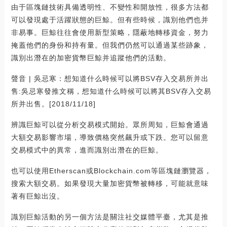
由于區塊鏈技術具備透明性、不變性和開放性，很多方法都
可以發現處于活躍狀態的巨鯨。但有些時候，識別他們也并
非易事。巨鯨往往會使用新型策略，隱蔽地轉移資金，努力
掩蓋他們的身份和持有量。但我們仍然可以通過某些跡象，
識別出潛在的加密貨幣巨鯨并追蹤他們的活動。
聲音 | 吳忌寒：想知道什么時候可以將BSV存入交易所并出
售:吳忌寒發推文稱，想知道什么時候可以將其BSV存入交易
所并出售。[2018/11/18]
辨識巨鯨可以從分析交易模式開始。眾所周知，巨鯨會通過
大額交易影響市場，導致價格突然飆升或下跌。您可以留意
交易模式中的異常，進而識別出潛在的巨鯨。
也可以使用Etherscan或Blockchain.com等區塊鏈瀏覽器，
搜索大額交易。如果發現大量加密貨幣被轉移，可能就意味
著有巨鯨出沒。
識別巨鯨活動的另一個方法是關注社交媒體平臺，尤其是推