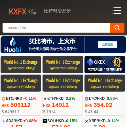
比特幣交易所
BTC/HKD
+0.11%
ETH/HKD
-0.2%
LTC/HKD
-0.83%
506112
14912
354.02
HK$
HK$
HK$
$ 64961.1
$ 1914
$ 45.44
ADA/HKD
+0.68%
SOL/HKD
-0.15%
XRP/HKD
-0.14%