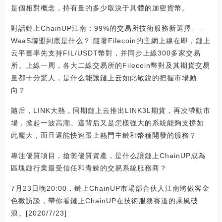
是個相對概念，持有量的多少取決于具體的加密貨幣。
對話鏈上ChainUP江南：99%的交易所技術服務新選擇——
WaaS聯盟到底是什么？:隨著Filecoin的主網上線在即，鏈上
云平臺率先支持FIL/USDT幣對，并同步上線300多家交易
所。上線一周，各大二線交易所的Filecoin幣對及其期貨交易
量都十分驚人，是什么能讓鏈上云如此敏銳的把握市場動
向？
隨后，LINK大熱，同期鏈上云推出LINK3L期貨，再次帶動市
場，掀起一波高潮。這背后又是怎樣強大的系統能夠支撐如
此龐大，而且還能快速跟上熱門主鏈和幣種開發的服務？
專注優質項目，搶灘優質資產，是什么讓鏈上ChainUP成為
區塊鏈行業最受信任和青睞的交易系統服務商？
7月23日晚20:00，鏈上ChainUP市場部合伙人江南將做客金
色微訪談，帶你看鏈上ChainUP在技術服務賽道的乘風破
浪。[2020/7/23]