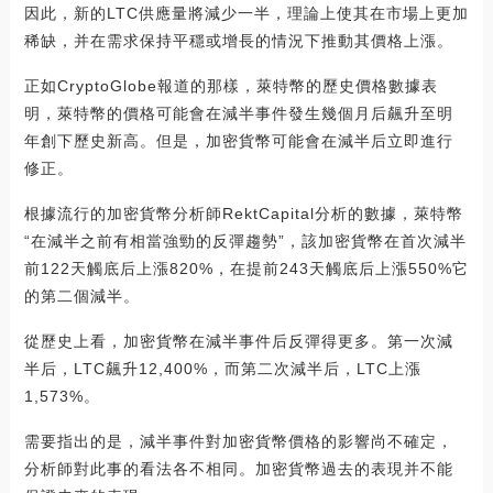
因此，新的LTC供應量將減少一半，理論上使其在市場上更加
稀缺，并在需求保持平穩或增長的情況下推動其價格上漲。
正如CryptoGlobe報道的那樣，萊特幣的歷史價格數據表
明，萊特幣的價格可能會在減半事件發生幾個月后飆升至明
年創下歷史新高。但是，加密貨幣可能會在減半后立即進行
修正。
根據流行的加密貨幣分析師RektCapital分析的數據，萊特幣
“在減半之前有相當強勁的反彈趨勢”，該加密貨幣在首次減半
前122天觸底后上漲820%，在提前243天觸底后上漲550%它
的第二個減半。
從歷史上看，加密貨幣在減半事件后反彈得更多。第一次減
半后，LTC飆升12,400%，而第二次減半后，LTC上漲
1,573%。
需要指出的是，減半事件對加密貨幣價格的影響尚不確定，
分析師對此事的看法各不相同。加密貨幣過去的表現并不能