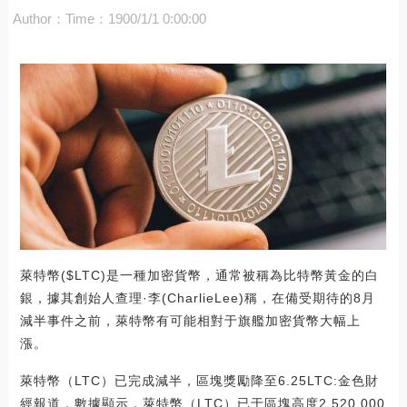
Author：
Time：1900/1/1 0:00:00
萊特幣($LTC)是一種加密貨幣，通常被稱為比特幣黃金的白
銀，據其創始人查理·李(CharlieLee)稱，在備受期待的8月
減半事件之前，萊特幣有可能相對于旗艦加密貨幣大幅上
漲。
萊特幣（LTC）已完成減半，區塊獎勵降至6.25LTC:金色財
經報道，數據顯示，萊特幣（LTC）已于區塊高度2,520,000