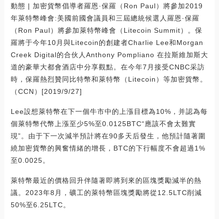
動態 | 加密貨幣倡導者羅恩·保羅（Ron Paul）將參加2019
年萊特幣峰會:美國前國會議員和三屆總統候選人羅恩·保羅
（Ron Paul）將參加萊特幣峰會（Litecoin Summit）。保
羅將于今年10月與Litecoin的創建者Charlie Lee和Morgan
Creek Digital的合伙人Anthony Pompliano 在拉斯維加斯大
道的豪華大都會酒店中分享觀點。在今年7月接受CNBC采訪
時，保羅熱烈贊同比特幣和萊特幣（Litecoin）等加密貨幣。
（CCN）[2019/9/27]
Lee設想萊特幣在下一個牛市中的上漲目標為10%，并認為每
個萊特幣代幣上漲至少5%至0.0125BTC“應該不會太難實
現”。由于下一次減半預計將在90多天后發生，他預計隨著圍
繞加密貨幣的興奮情緒的增長，BTC的下行幅度不會超過1%
至0.0025。
萊特幣最近的價格回升伴隨著即將到來的區塊獎勵減半的熱
議。2023年8月，礦工的萊特幣區塊獎勵將從12.5LTC削減
50%至6.25LTC。