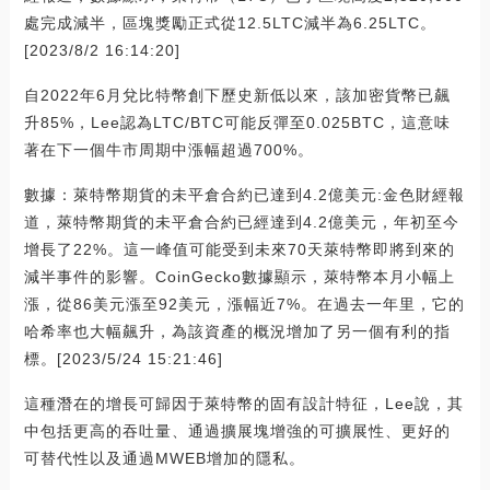
處完成減半，區塊獎勵正式從12.5LTC減半為6.25LTC。
[2023/8/2 16:14:20]
自2022年6月兌比特幣創下歷史新低以來，該加密貨幣已飆
升85%，Lee認為LTC/BTC可能反彈至0.025BTC，這意味
著在下一個牛市周期中漲幅超過700%。
數據：萊特幣期貨的未平倉合約已達到4.2億美元:金色財經報
道，萊特幣期貨的未平倉合約已經達到4.2億美元，年初至今
增長了22%。這一峰值可能受到未來70天萊特幣即將到來的
減半事件的影響。CoinGecko數據顯示，萊特幣本月小幅上
漲，從86美元漲至92美元，漲幅近7%。在過去一年里，它的
哈希率也大幅飆升，為該資產的概況增加了另一個有利的指
標。[2023/5/24 15:21:46]
這種潛在的增長可歸因于萊特幣的固有設計特征，Lee說，其
中包括更高的吞吐量、通過擴展塊增強的可擴展性、更好的
可替代性以及通過MWEB增加的隱私。