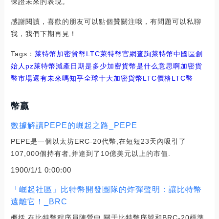
保證未來的表現。
感謝閱讀，喜歡的朋友可以點個贊關注哦，有問題可以私聊
我，我們下期再見！
Tags：
萊特幣
加密貨幣
LTC萊特幣官網查詢
萊特幣中國區創
始人pz
萊特幣減產日期是多少加密貨幣是什么意思啊
加密貨
幣市場還有未來嗎知乎
全球十大加密貨幣LTC價格
LTC幣
幣贏
數據解讀PEPE的崛起之路_PEPE
PEPE是一個以太坊ERC-20代幣,在短短23天內吸引了
107,000個持有者,并達到了10億美元以上的市值.
1900/1/1 0:00:00
「崛起社區」比特幣開發團隊的炸彈聲明：讓比特幣
遠離它！_BRC
概括 在比特幣程序員陣營中,關于比特幣序號和BRC-20標準