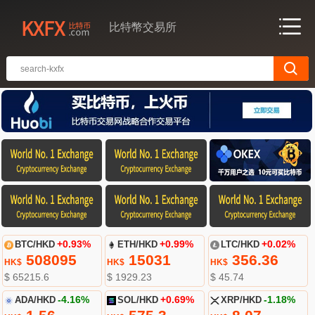
比特幣交易所
BTC/HKD
+0.93%
ETH/HKD
+0.99%
LTC/HKD
+0.02%
508095
15031
356.36
HK$
HK$
HK$
$ 65215.6
$ 1929.23
$ 45.74
ADA/HKD
-4.16%
SOL/HKD
+0.69%
XRP/HKD
-1.18%