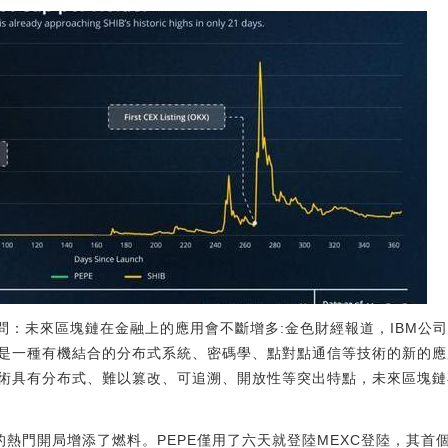
術顧問：未來區塊鏈在金融上的應用會不斷增多:金色財經報道，IBM
是一種有機結合的分布式系統、密碼學、點對點通信等技術的新的應
術具有分布式、難以篡改、可追溯、開放性等突出特點，未來區塊鏈
的熱門開局增添了燃料。PEPE僅用了六天就登陸MEXC登陸，其首