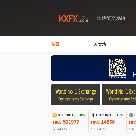
比特幣交易所
首頁
以太坊
BTC/HKD
-0.28%
ETH/HKD
-0.31%
L
501977
14836
HK$
HK$
HK
$ 64430.4
$ 1904.25
$ 45