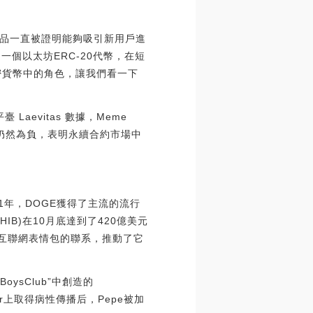
品一直被證明能夠吸引新用戶進
一個以太坊ERC-20代幣，在短
加密貨幣中的角色，讓我們看一下
aevitas 數據，Meme
利率仍然為負，表明永續合約市場中
021年，DOGE獲得了主流的流行
HIB)在10月底達到了420億美元
的互聯網表情包的聯系，推動了它
oysClub”中創造的
blr上取得病性傳播后，Pepe被加