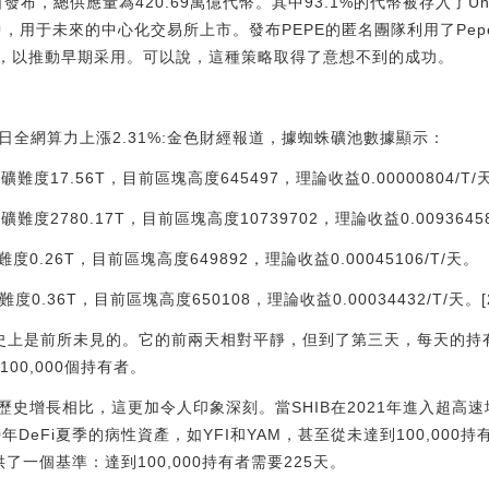
日發布，總供應量為420.69萬億代幣。其中93.1%的代幣被存入了Un
，用于未來的中心化交易所上市。發布PEPE的匿名團隊利用了Pepethe
動，以推動早期采用。可以說，這種策略取得了意想不到的成功。
今日全網算力上漲2.31%:金色財經報道，據蜘蛛礦池數據顯示：
挖礦難度17.56T，目前區塊高度645497，理論收益0.00000804/T/
挖礦難度2780.17T，目前區塊高度10739702，理論收益0.00936458
難度0.26T，目前區塊高度649892，理論收益0.00045106/T/天。
度0.36T，目前區塊高度650108，理論收益0.00034432/T/天。[20
歷史上是前所未見的。它的前兩天相對平靜，但到了第三天，每天的持有
00,000個持有者。
史增長相比，這更加令人印象深刻。當SHIB在2021年進入超高速
20年DeFi夏季的病性資產，如YFI和YAM，甚至從未達到100,00
了一個基準：達到100,000持有者需要225天。