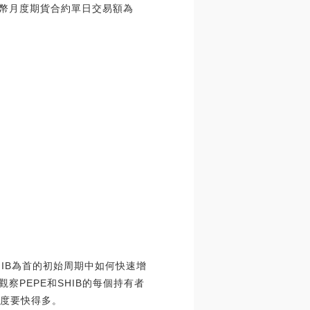
kt比特幣月度期貨合約單日交易額為
HIB為首的初始周期中如何快速增
PEPE和SHIB的每個持有者
速度要快得多。