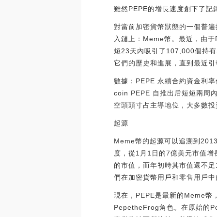
雖然PEPE的增長速度創下了記
對當前加密貨幣狀態的一個普遍
入鏈上：Meme幣。最近，由于
短23天內吸引了107,000
它們的歷史和進展，直到最近引
數據：PEPE 永續合約資金利率
coin PEPE 自推出后短
空頭頭寸占主導地位，大多數投資者預計
起源
Meme幣的起源可以追溯到2013
度，從1月1日的7億美元市值增長到
的市值，而年初時其市值還不足
們在加密貨幣用戶和零售用戶中
現在，PEPE是最新的Meme幣，
PepetheFrog角色。在原始