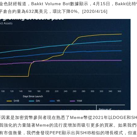
:金色財經報道，Bakkt Volume Bot數據顯示，4月15日，Bak
倉合約量為632萬美元，環比下降0%。[2020/4/16]
要因素是加密貨幣參與者現在熟悉了Meme幣從2021年以DOGE和S
強化的力量隨著Meme的流行度增加而吸引更多的買家。如果我們觀察
市值衡量，我們會發現PEPE顯示出與SHIB相似的增長模式，但