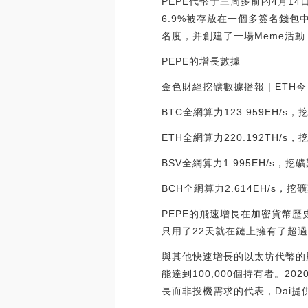
PEPE代幣于三周多前的4月14
6.9%被存放在一個多簽名錢包中
名度，并創建了一場Meme活
PEPE的增長數據
金色財經挖礦數據播報 | ETH
BTC全網算力123.959EH/s，
ETH全網算力220.192TH/s，
BSV全網算力1.995EH/s，挖礦
BCH全網算力2.614EH/s，挖礦難
PEPE的飛速增長在加密貨幣
只用了22天就在鏈上擁有了超過1
與其他快速增長的以太坊代幣的歷
能達到100,000個持有者。20
長而非投機需求的代表，Dai提供