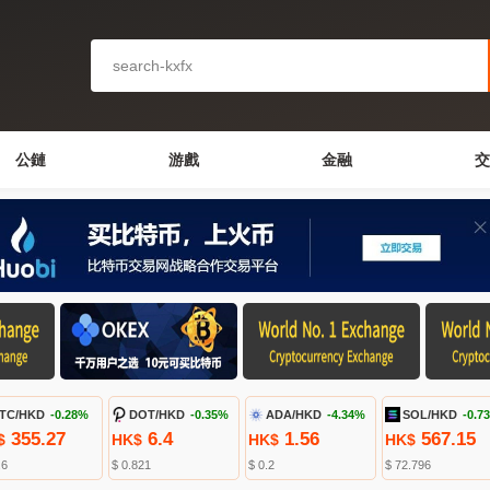
公鏈
游戲
金融
交
TC/HKD
-0.28%
DOT/HKD
-0.35%
ADA/HKD
-4.34%
SOL/HKD
-0.7
355.27
6.4
1.56
567.15
$
HK$
HK$
HK$
.6
$ 0.821
$ 0.2
$ 72.796