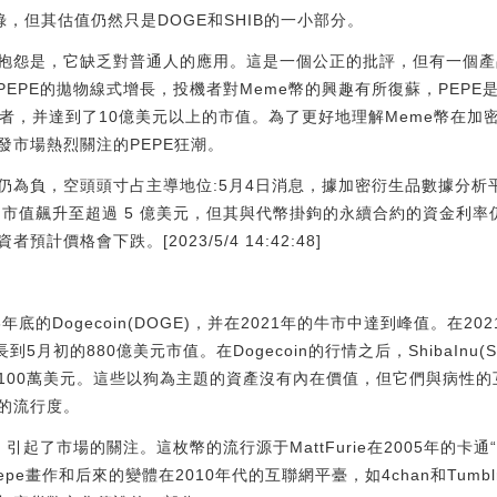
錄，但其估值仍然只是DOGE和SHIB的一小部分。
抱怨是，它缺乏對普通人的應用。這是一個公正的批評，但有一個產
PEPE的拋物線式增長，投機者對Meme幣的興趣有所復蘇，PEPE是
個持有者，并達到了10億美元以上的市值。為了更好地理解Meme幣在
發市場熱烈關注的PEPE狂潮。
仍為負，空頭頭寸占主導地位:5月4日消息，據加密衍生品數據分析平臺 L
短兩周內市值飆升至超過 5 億美元，但其與代幣掛鉤的永續合約的資金
價格會下跌。[2023/5/4 14:42:48]
年底的Dogecoin(DOGE)，并在2021年的牛市中達到峰值。在2
5月初的880億美元市值。在Dogecoin的行情之后，ShibaInu(S
100萬美元。這些以狗為主題的資產沒有內在價值，但它們與病性
的流行度。
引起了市場的關注。這枚幣的流行源于MattFurie在2005年的卡通“B
的Pepe畫作和后來的變體在2010年代的互聯網平臺，如4chan和Tum