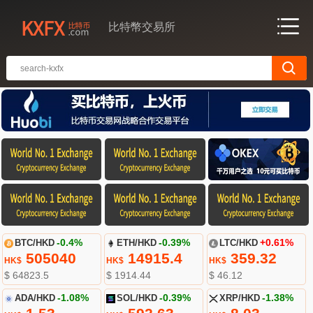
比特幣交易所
BTC/HKD
-0.4%
ETH/HKD
-0.39%
LTC/HKD
+0.61%
505040
14915.4
359.32
HK$
HK$
HK$
$ 64823.5
$ 1914.44
$ 46.12
ADA/HKD
-1.08%
SOL/HKD
-0.39%
XRP/HKD
-1.38%