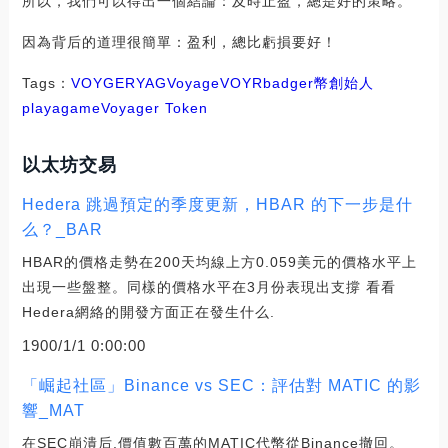
所以，我們可以得出一個結論：及時止盈，總是好的策略。
因為背后的道理很簡單：盈利，總比虧損要好！
Tags：
VOY
GER
YAG
Voyage
VOYR
badger幣創始人
playagame
Voyager Token
以太坊交易
Hedera 跳過預定的季度更新，HBAR 的下一步是什
么？_BAR
HBAR的價格走勢在200天均線上方0.059美元的價格水平上
出現一些盤整。同樣的價格水平在3月份表現出支撐 看看
Hedera網絡的開發方面正在發生什么.
1900/1/1 0:00:00
「崛起社區」Binance vs SEC：評估對 MATIC 的影
響_MAT
在SEC崩潰后,價值數百萬的MATIC代幣從Binance撤回。