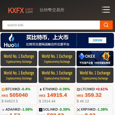
比特幣交易所
BTC/HKD
-0.4%
ETH/HKD
-0.39%
LTC/HKD
+0.61%
505040
14915.4
359.32
HK$
HK$
HK$
$ 64823.5
$ 1914.44
$ 46.12
ADA/HKD
-1.08%
SOL/HKD
-0.39%
XRP/HKD
-1.38%