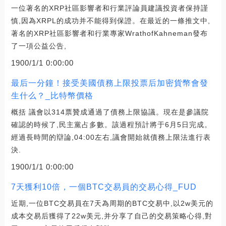
一位著名的XRP社區影響者和行業評論員建議投資者保持謹
慎,因為XRPL的成功并不能得到保證。在最近的一條推文中,
著名的XRP社區影響者和行業專家WrathofKahneman發布
了一項公益公告,
1900/1/1 0:00:00
最后一分鐘！接受美國債務上限投票后加密貨幣會發
生什么？_比特幣價格
概括 議會以314票贊成通過了債務上限協議。現在是參議院
確認的時候了,民主黨占多數。該過程預計將于6月5日完成。
經過長時間的辯論,04:00左右,議會開始就債務上限法進行表
決.
1900/1/1 0:00:00
7天獲利10倍，一個BTC交易員的交易心得_FUD
近期,一位BTC交易員在7天為周期的BTC交易中,以2w美元的
成本交易后獲得了22w美元,并分享了自己的交易策略心得,對