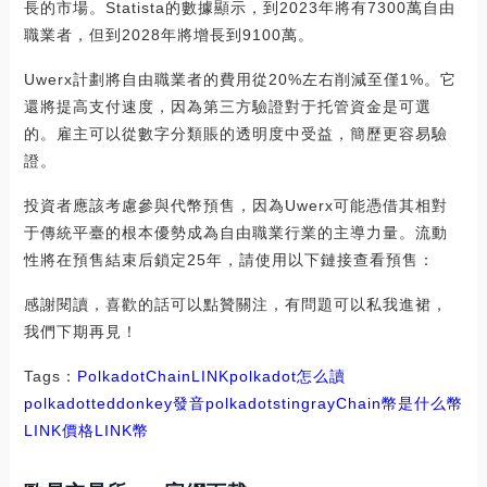
長的市場。Statista的數據顯示，到2023年將有7300萬自由
職業者，但到2028年將增長到9100萬。
Uwerx計劃將自由職業者的費用從20%左右削減至僅1%。它
還將提高支付速度，因為第三方驗證對于托管資金是可選
的。雇主可以從數字分類賬的透明度中受益，簡歷更容易驗
證。
投資者應該考慮參與代幣預售，因為Uwerx可能憑借其相對
于傳統平臺的根本優勢成為自由職業行業的主導力量。流動
性將在預售結束后鎖定25年，請使用以下鏈接查看預售：
感謝閱讀，喜歡的話可以點贊關注，有問題可以私我進裙，
我們下期再見！
Tags：
Polkadot
Chain
LINKpolkadot怎么讀
polkadotteddonkey發音
polkadotstingray
Chain幣是什么幣
LINK價格
LINK幣