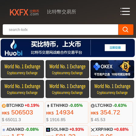
比特幣交易所
BTC/HKD
+0.19%
ETH/HKD
-0.05%
LTC/HKD
-0.63%
506503
14934
354.72
HK$
HK$
HK$
$ 65011.3
$ 1916.85
$ 45.53
ADA/HKD
-0.08%
SOL/HKD
+0.93%
XRP/HKD
+0.68%