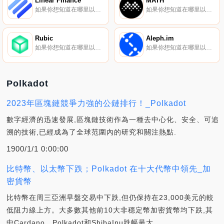
Linear Finance
MATH
如果你想知道在哪里以當前價格購買Linear Finance,目前交易{Linear Finance]股票的頂級加密貨幣交易所是Binance、Bitrue、ByLINAt、Bitget和Hotcoin Global。您可以在我們的加密貨幣交易所頁面上找到其他列表.
如果你想知道在哪里以當前價格購買MATH,目前交易{MATH]股票的頂級加密貨幣交易所是Hotcoin Global、BitMart、Gate.io、XT.COM和MEXC。您可以在我們的加密貨幣交易所頁面上找到其他列表.
Rubic
Aleph.im
如果你想知道在哪里以當前價格購買RuRBCc,目前交易{RuRBCc]股票的頂級加密貨幣交易所是Gate.io、Kraken、ProBit Global和Uniswap（V2）。您可以在我們的加密貨幣交易所頁面上找到其他列表。什么是二進制？RuRBCc是面向用戶和dApp的跨鏈技術聚合器.
如果你想知道在哪里以當前價格購買Aleph.im,目前交易{Aleph.im]股票的頂級加密貨幣交易所是KuCoin、Gate.io、XT.COM、MEXC和Coinbase Exchange。您可以在我們的加密貨幣交易所頁面上找到其他列表.
Polkadot
2023年區塊鏈競爭力強的公鏈排行！_Polkadot
數字經濟的迅速發展,區塊鏈技術作為一種去中心化、安全、可追
溯的技術,已經成為了全球范圍內的研究和關注熱點.
1900/1/1 0:00:00
比特幣、以太幣下跌；Polkadot 在十大代幣中領先_加
密貨幣
比特幣在周三亞洲早盤交易中下跌,但仍保持在23,000美元的較
低阻力線上方。大多數其他前10大非穩定幣加密貨幣均下跌,其
中Cardano、Polkadot和ShibaInu跌幅最大.