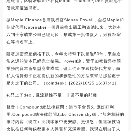
經報道，比特幣礦企正在從Maple Finance的DeFi貸款池中
借款來度過熊市。
據Maple Finance首席執行官Sidney Powell，自從Maple和
信貸代理Icebreaker一個月前推出礦工融資池以來，大約有
六到十家礦業公司已經到位，形成第一批借款人，另有25家
在等待名單上。
隨著加密資產價格下跌，今年比特幣下跌超過50%，來自通
常來源的資本已經完全枯竭。Powell說，鑒于加密貨幣挖礦
業務的資本密集型商業模式，礦工們正在尋找替代方案，而
私人信貸似乎正在提供新的和創造性的方法來幫助那些處于
壓力之下的公司。（coindesk）[2022/10/25 16:37:41]
e.只上了dex，且流動性不足，非常不足的那種
聲音 | Compound總法律顧問：熊市不會長久 應好好利
用:Compound總法律顧問Jake Chervinsky稱：“加密相關的
推特內容（現在）比我印象中更安靜、更憤怒，但這項技術
比以往任何時候都更令人興奮和充滿希望。我現在明白了人