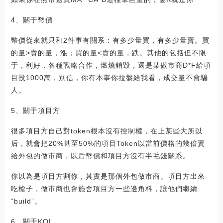
4、關于幣價
幣價從來就只和2件事有關系：有多少量買，有多少量賣。買
的量>賣的量，漲；買的量<賣的量，跌。其他的包括但不限
于，利好，各種戰略合作，燃燒銷毀，還是某做市商D*F給項
目投1000萬，別信，你有本事你拉盤給我看，成交量不會騙
人。
5、關于項目方
很多項目方自己對token根本沒有控制權，在上某些大所以
后，就會把20%甚至50%的項目Token以當前價格的幾倍賣
給外包的做市商，以后幣價和項目方沒有半毛錢關系。
你以為是項目方割你，其實是那個外包做市商。項目方出來
吃槍子，做市商也會施舍項目方一些邊角料，讓他們繼續
“build”。
6、關于KOL