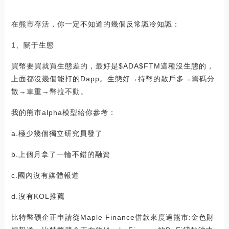
在熊市存活，你一定不知道的幾個反常識冷知識：
1、關于生態
買幣要買就買生態差的，最好是$ADA$FTM這種沒生態的，
上面都沒幾個能打的Dapp。生態好→持幣的散戶多→籌碼分
散→車重→幣拉不動。
我的熊市alpha模型給你參考：
a.極少幾個獨立研究員發了
b.上個月拿了一輪不錯的融資
c.國內沒有媒體報道
d.沒有KOL推薦
比特幣礦企正申請從Maple Finance借款來度過熊市:金色財