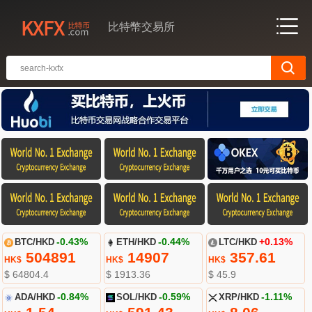
比特幣交易所
BTC/HKD
-0.43%
ETH/HKD
-0.44%
LTC/HKD
+0.13%
504891
14907
357.61
HK$
HK$
HK$
$ 64804.4
$ 1913.36
$ 45.9
ADA/HKD
-0.84%
SOL/HKD
-0.59%
XRP/HKD
-1.11%