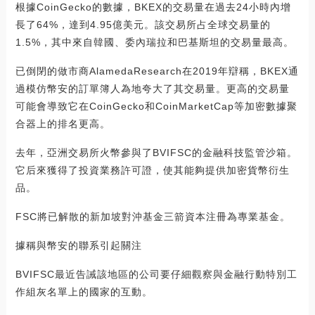
根據CoinGecko的數據，BKEX的交易量在過去24小時內增
長了64%，達到4.95億美元。該交易所占全球交易量的
1.5%，其中來自韓國、委內瑞拉和巴基斯坦的交易量最高。
已倒閉的做市商AlamedaResearch在2019年辯稱，BKEX通
過模仿幣安的訂單簿人為地夸大了其交易量。更高的交易量
可能會導致它在CoinGecko和CoinMarketCap等加密數據聚
合器上的排名更高。
去年，亞洲交易所火幣參與了BVIFSC的金融科技監管沙箱。
它后來獲得了投資業務許可證，使其能夠提供加密貨幣衍生
品。
FSC將已解散的新加坡對沖基金三箭資本注冊為專業基金。
據稱與幣安的聯系引起關注
BVIFSC最近告誡該地區的公司要仔細觀察與金融行動特別工
作組灰名單上的國家的互動。