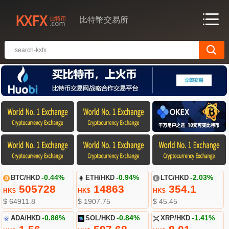
比特幣交易所
BTC/HKD
-0.44%
ETH/HKD
-0.94%
LTC/HKD
-2.03%
505728
14863
354.1
HK$
HK$
HK$
$ 64911.8
$ 1907.75
$ 45.45
ADA/HKD
-0.86%
SOL/HKD
-0.84%
XRP/HKD
-1.41%