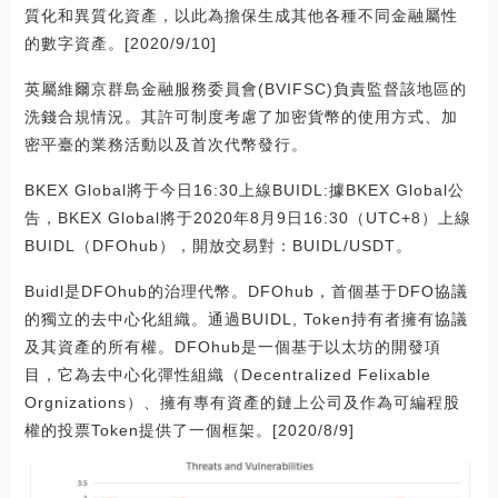
質化和異質化資產，以此為擔保生成其他各種不同金融屬性
的數字資產。[2020/9/10]
英屬維爾京群島金融服務委員會(BVIFSC)負責監督該地區的
洗錢合規情況。其許可制度考慮了加密貨幣的使用方式、加
密平臺的業務活動以及首次代幣發行。
BKEX Global將于今日16:30上線BUIDL:據BKEX Global公
告，BKEX Global將于2020年8月9日16:30（UTC+8）上線
BUIDL（DFOhub），開放交易對：BUIDL/USDT。
Buidl是DFOhub的治理代幣。DFOhub，首個基于DFO協議
的獨立的去中心化組織。通過BUIDL, Token持有者擁有協議
及其資產的所有權。DFOhub是一個基于以太坊的開發項
目，它為去中心化彈性組織（Decentralized Felixable
Orgnizations）、擁有專有資產的鏈上公司及作為可編程股
權的投票Token提供了一個框架。[2020/8/9]