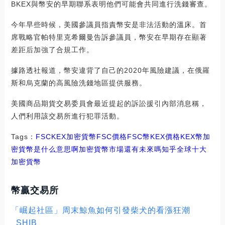
BKEX與幣安的早期聯系表明他們可能會共同進行洗錢審查。
今年早些時候，美國參議員指責幣安是非法活動的溫床。首
席戰略官帕特里克希爾曼告訴參議員，幣安在早期存在顯著
差距后加強了合規工作。
據路透社報道，幣安違背了自己的2020年風險建議，在俄羅
斯和烏克蘭的高風險洗錢地區提供服務。
美國商品期貨交易委員會最近提起的訴訟援引內部消息稱，
人們利用該交易所進行犯罪活動。
Tags：
FSC
KEX
加密貨幣FSC價格
FSC幣KEX價格
KEX幣加
密貨幣是什么意思啊
加密貨幣市場還有未來嗎知乎
全球十大
加密貨幣
幣贏交易所
「崛起社區」周末鯨魚如何引發柴犬的看漲狂潮
_SHIB