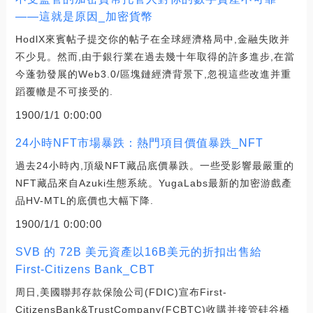
——這就是原因_加密貨幣
HodlX來賓帖子提交你的帖子在全球經濟格局中,金融失敗并
不少見。然而,由于銀行業在過去幾十年取得的許多進步,在當
今蓬勃發展的Web3.0/區塊鏈經濟背景下,忽視這些改進并重
蹈覆轍是不可接受的.
1900/1/1 0:00:00
24小時NFT市場暴跌：熱門項目價值暴跌_NFT
過去24小時內,頂級NFT藏品底價暴跌。一些受影響最嚴重的
NFT藏品來自Azuki生態系統。YugaLabs最新的加密游戲產
品HV-MTL的底價也大幅下降.
1900/1/1 0:00:00
SVB 的 72B 美元資產以16B美元的折扣出售給
First-Citizens Bank_CBT
周日,美國聯邦存款保險公司(FDIC)宣布First-
CitizensBank&TrustCompany(FCBTC)收購并接管硅谷橋