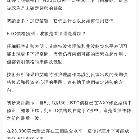
此外，該指標自4月20日以來一直在50上下自由移動。這也
被認為是未確定趨勢的跡象。
閱讀更多：加密信號：它們是什么以及如何使用它們
BTC價格預測：波數是看漲還是看跌？
仔細觀察走勢表明，艾略特波浪理論和斐波納契水平表明可
能出現更多下行空間。盡管仍有兩個可能的因素在起作用，
但都表明價格尚未觸及低點。
技術分析師采用艾略特波浪理論作為識別反復出現的長期價
格模式和投資者心理的手段，這有助于他們確定趨勢的方
向。
初步統計顯示，自5月底以來，BTC價格已在WXY修正結構中
修正。如果正確，則BTC價格現在處于Y波中，這是看漲逆轉
之前的最后一波。
在23,300美元附近存在三個匯合水平，這使得該水平可能成
為修正結束的水平。