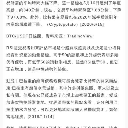
易所需的平均時間大幅下降。這一指標在5月16日達到了年度
高點，約340分鐘，現在，交易平均時間降至7.88分鐘，下降
了97.68%。此外，比特幣交易費也在2020年減半后達到年
內高點后繼續下降。（Cryptopotato）[2020/6/15]
BTC/USDT日線圖。資料來源：TradingView
RSI是交易者用來評估市場是否超買或超賣以及決定是否增持
或賣出資產的動量指標。高于50的讀數和上升趨勢表明多頭
仍有優勢，而低于50的讀數則相反。雖然RSI低于50，但它
正在增加，這是中性趨勢的跡象。
動態 | 巴拉圭的經濟債務危機可能會隨著比特幣的開采而結
束:巴拉圭有幾個水電城鎮，其中許多與販集團、軍火以及走
私有關。但現在它已經成為了市場上加密礦工的新家，變成
加密貨幣挖礦聚集地。從經濟學家的觀點來看，充分利用巴
拉圭的水力發電，可以更好地幫助該國人民擺脫貧困，繁榮
當地經濟。[2018/11/14]