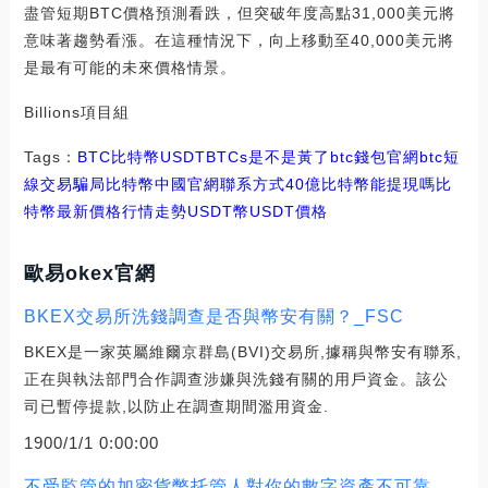
盡管短期BTC價格預測看跌，但突破年度高點31,000美元將
意味著趨勢看漲。在這種情況下，向上移動至40,000美元將
是最有可能的未來價格情景。
Billions項目組
Tags：
BTC
比特幣
USDTBTCs是不是黃了
btc錢包官網
btc短
線交易騙局比特幣中國官網聯系方式
40億比特幣能提現嗎
比
特幣最新價格行情走勢USDT幣
USDT價格
歐易okex官網
BKEX交易所洗錢調查是否與幣安有關？_FSC
BKEX是一家英屬維爾京群島(BVI)交易所,據稱與幣安有聯系,
正在與執法部門合作調查涉嫌與洗錢有關的用戶資金。該公
司已暫停提款,以防止在調查期間濫用資金.
1900/1/1 0:00:00
不受監管的加密貨幣托管人對你的數字資產不可靠