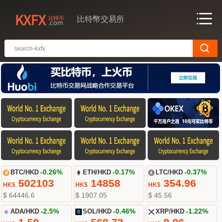
比特幣交易所
BTC/HKD
-0.26%
ETH/HKD
-0.17%
LTC/HKD
-0.37%
502103
14858
354.96
HK$
HK$
HK$
$ 64446.6
$ 1907.05
$ 45.56
ADA/HKD
-2.5%
SOL/HKD
-0.46%
XRP/HKD
-1.22%