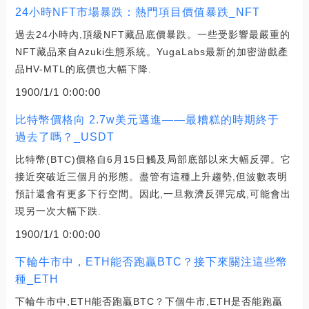
24小時NFT市場暴跌：熱門項目價值暴跌_NFT
過去24小時內,頂級NFT藏品底價暴跌。一些受影響最嚴重的
NFT藏品來自Azuki生態系統。YugaLabs最新的加密游戲產
品HV-MTL的底價也大幅下降.
1900/1/1 0:00:00
比特幣價格向 2.7w美元邁進——最糟糕的時期終于
過去了嗎？_USDT
比特幣(BTC)價格自6月15日觸及局部底部以來大幅反彈。它
接近突破近三個月的形態。盡管有這種上升趨勢,但波數表明
預計還會有更多下行空間。因此,一旦救濟反彈完成,可能會出
現另一次大幅下跌.
1900/1/1 0:00:00
下輪牛市中，ETH能否跑贏BTC？接下來關注這些幣
種_ETH
下輪牛市中,ETH能否跑贏BTC？下個牛市,ETH是否能跑贏