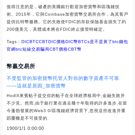
值得注意的是，破產的美國銀行歡迎加密貨幣和區塊鏈技
術。2015年，它與Coinbase加密貨幣交易所合作，為其客戶
提供比特幣服務。它的失敗使FDIC的存款保險基金損失了約
200億美元，具體成本將在FDIC終止接管時確定。
Tags：
DIC
BTC
CBTDIC價格
DIC幣BTCs是不是黃了
btc錢包
官網
btc短線交易騙局CBT價格
CBT幣
幣贏交易所
不受監管的加密貨幣托管人對你的數字資產不可靠
——這就是原因_加密貨幣
HodlX來賓帖子提交你的帖子在全球經濟格局中,金融失敗并
不少見。然而,由于銀行業在過去幾十年取得的許多進步,在當
今蓬勃發展的Web3.0/區塊鏈經濟背景下,忽視這些改進并重
蹈覆轍是不可接受的.
1900/1/1 0:00:00