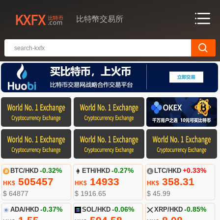
比特幣交易所
BTC/HKD
-0.32%
ETH/HKD
-0.27%
LTC/HKD
+0.33%
505457
14933
358.31
HK$
HK$
HK$
$ 64877
$ 1916.65
$ 45.99
ADA/HKD
-0.37%
SOL/HKD
-0.06%
XRP/HKD
-0.85%