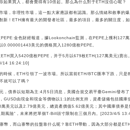
你如果買入，都會覺得有10倍起。那么為什么對于ETH沒信心呢？
市場，非理性市場，這一點大家應該都有認識。那么情緒和敘事的爆
創新！ETH擁有最大的開發者社區，最多的項目，最多的關注度，如
PEPE:金色財經報道，據Lookonchain監測，在PEPE上獲利1
以0.000001443美元的價格買入1280億枚PEPE。
TH買入5420億枚PEPE，并于5月以679枚ETH(127萬美元)賣出
4 16:24:10]
的時候，ETH引領了一波市場。所以當前ETH/BTC匯率下跌，只是
好不就可以了嗎？
元，債券以短期為主:4月5日消息，美國合規交易平臺Gemini發布了旗下穩
顯示，GUSD由現金和現金等價物以1:1的比例支持，資產儲備包括國
060萬美元以及2.79億美元，總資產價值5.62億美元；其中國庫債
”，未來將把單個T-Bill頭寸限制在三個月內。[2023/4/5 13:46
山寨幣，而山寨幣的拉盤靠什么呢？靠ETH帶動，因為大部分都是ET