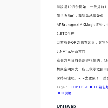
聽說是10月份開始，一般提前1
值得布局的，我認為就這幾個
ARBrdntgmxIMXMagi
2.BTC生態
目前就是ORDI我在參與，其
3.NFT元宇宙方向
這個方向目前是跌得很慘的，但
想象空間夠大，所以我零散的有配置
保持關注吧。ape太空氣了，后
Tags：
ETH
BTC
BCHETH錢包
BCH價格
Uniswap