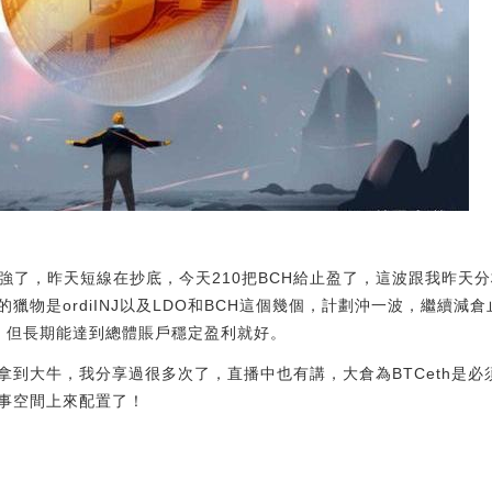
走強了，昨天短線在抄底，今天210把BCH給止盈了，這波跟我昨天
獵物是ordiINJ以及LDO和BCH這個幾個，計劃沖一波，繼續減
，但長期能達到總體賬戶穩定盈利就好。
拿到大牛，我分享過很多次了，直播中也有講，大倉為BTCeth是
事空間上來配置了！