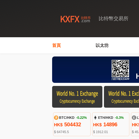
比特幣交易所
首頁
以太坊
BTC/HKD
-0.22%
ETH/HKD
-0.3%
L
504432
14896
HK$
HK$
HK
$ 64745.5
$ 1912.01
$ 45