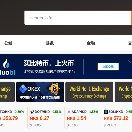
公鏈
游戲
金融
交
TC/HKD
-0.89%
DOT/HKD
-0.56%
ADA/HKD
-1.58%
SOL/HKD
-0.6
353.79
6.27
1.54
572.12
$
HK$
HK$
HK$
.41
$ 0.805
$ 0.198
$ 73.433