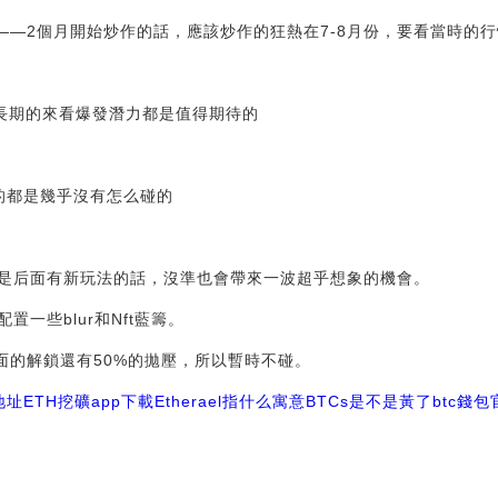
——2個月開始炒作的話，應該炒作的狂熱在7-8月份，要看當時的
c這些，長期的來看爆發潛力都是值得期待的
它的都是幾乎沒有怎么碰的
是后面有新玩法的話，沒準也會帶來一波超乎想象的機會。
一些blur和Nft藍籌。
面的解鎖還有50%的拋壓，所以暫時不碰。
地址
ETH挖礦app下載
Etherael指什么寓意BTCs是不是黃了
btc錢包