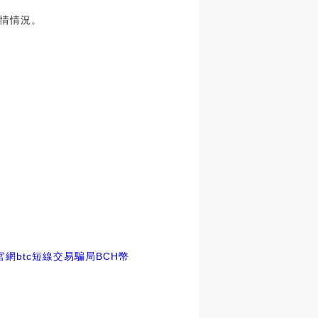
行情情況。
官網
btc短線交易騙局BCH幣