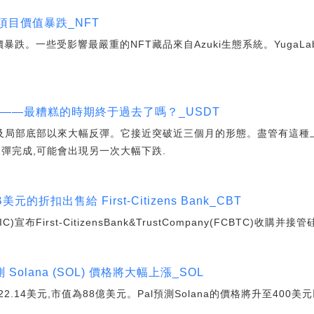
項目價值暴跌_NFT
價暴跌。一些受影響最嚴重的NFT藏品來自Azuki生態系統。YugaLa
進——最糟糕的時期終于過去了嗎？_USDT
日觸及局部底部以來大幅反彈。它接近突破近三個月的形態。盡管有這種
彈完成,可能會出現另一次大幅下跌.
元的折扣出售給 First-Citizens Bank_CBT
布First-CitizensBank&TrustCompany(FCBTC)收購并
lana (SOL) 價格將大幅上漲_SOL
至22.14美元,市值為88億美元。Pal預測Solana的價格將升至400美元