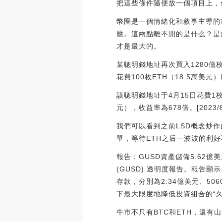
把這些條件隨便放一個項目上，
幣圈是一個情緒化和敘事主導的
應。這兩點離不開的是什么？是
才是最大的。
某聰明錢地址再次買入1280億枚
花費100枚ETH（18.5萬美元）
該聰明錢地址于4月15日花費1枚E
元），收益率為678倍。[2023/8/1
我們可以看到之前LSD概念炒作
單，等待ETH之后一波波的利
報告：GUSD資產儲備5.62億美
(GUSD) 透明度報告。報告
存款，分別為2.34億美元、5
下最大限度地降低投資組合的“久期風險
牛市不只有BTC和ETH，還有