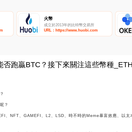
火幣
成立於2013年的比特幣交易所
om
URL：https://www.huobi.com
能否跑贏BTC？接下來關注這些幣種_ET
0
C？
C呢？
I、NFT、GAMEFI、L2、LSD、時不時的Meme暴富效應、以太本