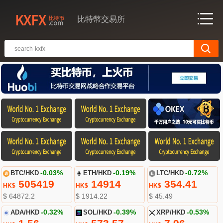
比特幣交易所
BTC/HKD
-0.03%
ETH/HKD
-0.19%
LTC/HKD
-0.72%
505419
14914
354.41
HK$
HK$
HK$
$ 64872.2
$ 1914.22
$ 45.49
ADA/HKD
-0.32%
SOL/HKD
-0.39%
XRP/HKD
-0.53%