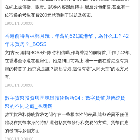
在網上被傳播、販賣。試卷內容幾經轉手,層層分包銷售,甚至有一
位宿遷的考生花費200元就買到了試題及答案.
1900/1/1 0:00:00
香港前特首林鄭月娥，年薪約521萬港幣，為什么工作42
年未買房？_BOSS
文|古云 編輯|BOSS外傳 你相信嗎,作為香港的前特首,工作了42年,
在香港至今還在租房住。她是到目前為止,唯一一個在香港沒有買
房的特首了,她究竟是誰？說起香港,這個有著“人間天堂”的地方只
有.
1900/1/1 0:00:00
數字貨幣投資與區塊鏈技術解析04：數字貨幣與傳統貨
幣的不同之處_區塊鏈
數字貨幣和傳統貨幣之間存在一些根本性的差異,這些差異不僅僅
體現在貨幣本身的特點,還包括貨幣發行和交易的方式、貨幣供應
的機制等多個方面.
1900/1/1 0:00:00