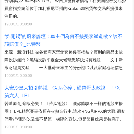
分別暴跌3.54%和5.17%。 今日加密貨幣價格：在美國證券交易委
員會指控總部位于加利福尼亞州的Kraken加密貨幣交易所提供未
注冊的.
1900/1/1 0:00:00
“炸開鍋”的蔚來論壇：車主們為何不接受李斌道歉？該不
該賠償？_比特幣
來源：新浪科技 被各種商家營銷套路侵害權益？買到的商品出故
障投訴無門？黑貓投訴平臺全天候幫您解決消費難題 文丨新
浪財經周文猛 一大批蔚來車主的身份證ID以及家庭地址信息.
1900/1/1 0:00:00
大安沙皇大招引熱議，Gala心碎，硬幣哥太敢說：FPX
第六人_LPL
苦瓜原創,翻版必究！ 《苦瓜電競》--讓你體驗不一樣的電競主播
圈！ LPL精彩賽事依舊在火熱進行中,這次RNG和FPX的大戰,網友
們看得很開心,雖然不是第一梯隊的對決,但是節目效果是拉滿了.
1900/1/1 0:00:00