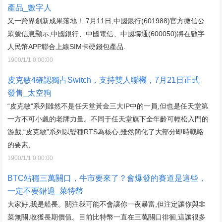
產品_數字人
又一跨界創新成果落地！ 7月11日,中國銀行(601988)官方微信公
眾號信息顯示,中國銀行、中國電信、中國聯通(600050)將在數字
人民幣APP聯合上線SIM卡硬錢包產品.
1900/1/1 0:00:00
皮克敏4確認獨占Switch，支持雙人聯機，7月21日正式
發售_太空狗
“皮克敏”系列雖然不是任天堂黃金三大IP中的一員,但也是任天堂第
一方不可小覷的老牌力量。不同于任天堂旗下全年齡可輕松入門的
游戲,“皮克敏”系列以變種RTS為核心,雖然簡化了大部分即時戰略
的要素,
1900/1/1 0:00:00
BTC站穩三萬關口，牛市要來了？會爆發的賽道是這些，
一定不要錯過_萊特幣
大家好,我是船長。關注我可能不會讓你一夜暴富,但注定讓你與韭
菜無關,收獲長期價值。目前比特幣一直在三萬關口徘徊,這讓很多