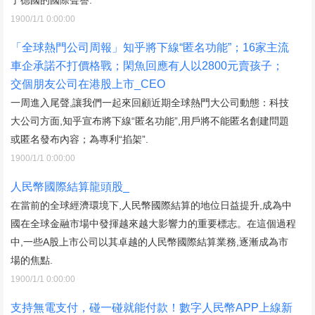
1900/1/1 0:00:00
「全球熱門公司周報」知乎將下線“匿名功能”；16家主流
車企承諾不打價格戰；閑魚回應有人以2800元賣孩子；
交個朋友公司在港股上市_CEO
一周進入尾聲,讓我們一起來回顧近期全球熱門大公司動態：科技
大公司方面,知乎宣布將下線“匿名功能”,用戶將不能匿名創建問題
或匿名發布內容；為專利“掐架”.
1900/1/1 0:00:00
人民幣國際結算龍頭股_
在當前的全球經濟環境下,人民幣國際結算的地位日益提升,成為中
國在全球金融市場中發揮越來越大影響力的重要標志。在這個過程
中,一些A股上市公司以其卓越的人民幣國際結算業務,逐漸成為市
場的焦點.
1900/1/1 0:00:00
支持無電支付，碰一碰就能付款！數字人民幣APP上線新