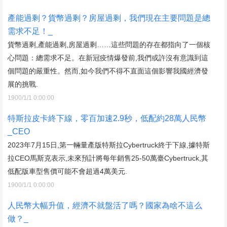
產能過剩？貨幣過剩？房屋過剩，我們現在主要問題是總
需求不足！_
貨幣過剩,產能過剩,房屋過剩……這些問題的存在都指向了一個核
心問題：總需求不足。在新冠疫情爆發前,我們或許沒有意識到這
個問題的嚴重性。然而,如今我們不得不直面這個影響我國經濟發
展的挑戰.
1900/1/1 0:00:00
特斯拉皮卡終下線，零百加速2.9秒，低配約28萬人民幣
_CEO
2023年7月15日,第一輛量產版特斯拉Cybertruck終于下線,據特斯
拉CEO馬斯克表示,未來預計將每年銷售25-50萬臺Cybertruck,其
低配版車型售價可能不會超過4萬美元.
1900/1/1 0:00:00
人民幣大幅升值，經濟不就盤活了嗎？國家為啥不這么
做？_