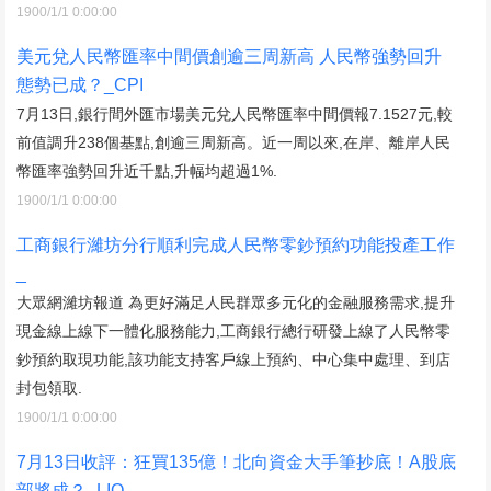
1900/1/1 0:00:00
美元兌人民幣匯率中間價創逾三周新高 人民幣強勢回升
態勢已成？_CPI
7月13日,銀行間外匯市場美元兌人民幣匯率中間價報7.1527元,較
前值調升238個基點,創逾三周新高。近一周以來,在岸、離岸人民
幣匯率強勢回升近千點,升幅均超過1%.
1900/1/1 0:00:00
工商銀行濰坊分行順利完成人民幣零鈔預約功能投產工作
_
大眾網濰坊報道 為更好滿足人民群眾多元化的金融服務需求,提升
現金線上線下一體化服務能力,工商銀行總行研發上線了人民幣零
鈔預約取現功能,該功能支持客戶線上預約、中心集中處理、到店
封包領取.
1900/1/1 0:00:00
7月13日收評：狂買135億！北向資金大手筆抄底！A股底
部將成？_LIO