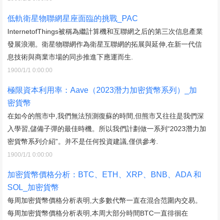
低軌衛星物聯網星座面臨的挑戰_PAC
InternetofThings被稱為繼計算機和互聯網之后的第三次信息產業
發展浪潮。衛星物聯網作為衛星互聯網的拓展與延伸,在新一代信
息技術與商業市場的同步推進下應運而生.
1900/1/1 0:00:00
極限資本利用率：Aave（2023潛力加密貨幣系列）_加
密貨幣
在如今的熊市中,我們無法預測復蘇的時間,但熊市又往往是我們深
入學習,儲備子彈的最佳時機。所以我們計劃做一系列“2023潛力加
密貨幣系列介紹”。并不是任何投資建議,僅供參考.
1900/1/1 0:00:00
加密貨幣價格分析：BTC、ETH、XRP、BNB、ADA 和
SOL_加密貨幣
每周加密貨幣價格分析表明,大多數代幣一直在混合范圍內交易。
每周加密貨幣價格分析表明,本周大部分時間BTC一直徘徊在