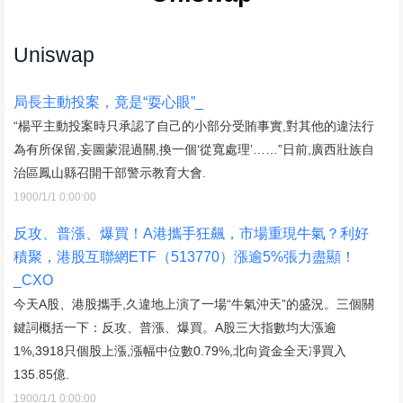
Uniswap
局長主動投案，竟是“耍心眼”_
“楊平主動投案時只承認了自己的小部分受賄事實,對其他的違法行
為有所保留,妄圖蒙混過關,換一個‘從寬處理’……”日前,廣西壯族自
治區鳳山縣召開干部警示教育大會.
1900/1/1 0:00:00
反攻、普漲、爆買！A港攜手狂飆，市場重現牛氣？利好
積聚，港股互聯網ETF（513770）漲逾5%張力盡顯！
_CXO
今天A股、港股攜手,久違地上演了一場“牛氣沖天”的盛況。三個關
鍵詞概括一下：反攻、普漲、爆買。A股三大指數均大漲逾
1%,3918只個股上漲,漲幅中位數0.79%,北向資金全天凈買入
135.85億.
1900/1/1 0:00:00