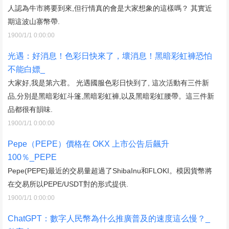
人認為牛市將要到來,但行情真的會是大家想象的這樣嗎？ 其實近
期這波山寨幣帶.
1900/1/1 0:00:00
光遇：好消息！色彩日快來了，壞消息！黑暗彩虹褲恐怕
不能白嫖_
大家好,我是第六君。 光遇國服色彩日快到了, 這次活動有三件新
品,分別是黑暗彩虹斗篷,黑暗彩虹褲,以及黑暗彩虹腰帶。這三件新
品都很有韻味.
1900/1/1 0:00:00
Pepe（PEPE）價格在 OKX 上市公告后飆升
100％_PEPE
Pepe(PEPE)最近的交易量超過了ShibaInu和FLOKI。模因貨幣將
在交易所以PEPE/USDT對的形式提供.
1900/1/1 0:00:00
ChatGPT：數字人民幣為什么推廣普及的速度這么慢？_