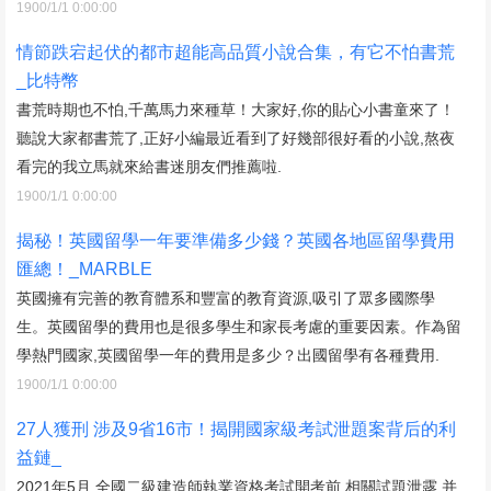
1900/1/1 0:00:00
情節跌宕起伏的都市超能高品質小說合集，有它不怕書荒
_比特幣
書荒時期也不怕,千萬馬力來種草！大家好,你的貼心小書童來了！
聽說大家都書荒了,正好小編最近看到了好幾部很好看的小說,熬夜
看完的我立馬就來給書迷朋友們推薦啦.
1900/1/1 0:00:00
揭秘！英國留學一年要準備多少錢？英國各地區留學費用
匯總！_MARBLE
英國擁有完善的教育體系和豐富的教育資源,吸引了眾多國際學
生。英國留學的費用也是很多學生和家長考慮的重要因素。作為留
學熱門國家,英國留學一年的費用是多少？出國留學有各種費用.
1900/1/1 0:00:00
27人獲刑 涉及9省16市！揭開國家級考試泄題案背后的利
益鏈_
2021年5月,全國二級建造師執業資格考試開考前,相關試題泄露,并