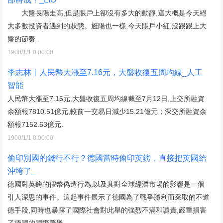
大盤長陽走高,但是賬戶上卻沒有多大的動靜,這大概是今天絕
大多數投資者遇到的狀態。旌陽也一樣,今天賬戶小紅,沒跟跟上大
盤的節奏.
1900/1/1 0:00:00
李志林丨人民幣大漲至7.16元，大盤收復五周均線_人工
智能
人民幣大漲至7.16元,大盤收復五周均線截至7月12日,上交所融資
余額報7810.51億元,較前一交易日減少15.21億元；深交所融資余
額報7152.63億元.
1900/1/1 0:00:00
偷印別國的錢行不行？德國當時偷印英鎊，直接把英國給
沖垮了_
德國對英鎊的假幣偽造行為,以及其對全球經濟市場的影響是一個
引人深思的事件。這起事件展示了德國為了戰爭勝利而采取的不道
德手段,同時也暴露了國際社會對此舉的強烈不滿和譴責,嚴重損害
了德國的國際聲譽.