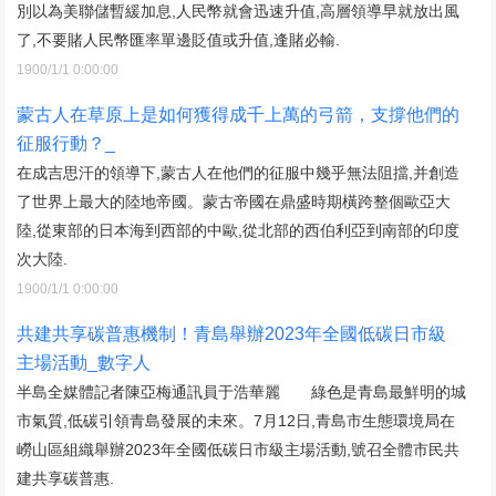
別以為美聯儲暫緩加息,人民幣就會迅速升值,高層領導早就放出風
了,不要賭人民幣匯率單邊貶值或升值,逢賭必輸.
1900/1/1 0:00:00
蒙古人在草原上是如何獲得成千上萬的弓箭，支撐他們的
征服行動？_
在成吉思汗的領導下,蒙古人在他們的征服中幾乎無法阻擋,并創造
了世界上最大的陸地帝國。蒙古帝國在鼎盛時期橫跨整個歐亞大
陸,從東部的日本海到西部的中歐,從北部的西伯利亞到南部的印度
次大陸.
1900/1/1 0:00:00
共建共享碳普惠機制！青島舉辦2023年全國低碳日市級
主場活動_數字人
半島全媒體記者陳亞梅通訊員于浩華麗 綠色是青島最鮮明的城
市氣質,低碳引領青島發展的未來。7月12日,青島市生態環境局在
嶗山區組織舉辦2023年全國低碳日市級主場活動,號召全體市民共
建共享碳普惠.