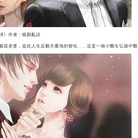
球》作者：狐顏亂語
裁當老婆，從此人生反翻天覆地的變化……這是一個小醫生弘揚中醫