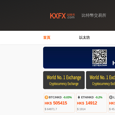
比特幣交易所
首頁
以太坊
BTC/HKD
-0.03%
ETH/HKD
-0.2%
L
505415
14912
HK$
HK$
HK
$ 64871.7
$ 1914
$ 45