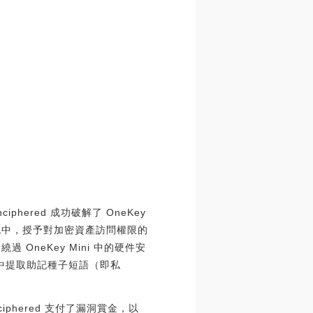
hered 成功破解了 OneKey
錢包中，授予對加密資產訪問權限的
OneKey Mini 中的硬件安
錢包中提取助記種子短語（即私
phered 支付了漏洞賞金，以