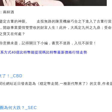
：兩杯酒
能鑒定古董的神眼。 走投無路的陳景機緣巧合之下進入了古董行
，開啟事業愛情雙豐收的財富人生！此外，大禹定九州之九鼎；受命
之寶又在何處？
你意猶未盡，記得關注下小編，書荒不迷路，入坑不踩雷！
聯系方式
40億比特幣能提現嗎
比特幣最新價格行情走勢
了！_CBD
聞社網站近日發表題為《穩定幣走開,一種新代幣來了》的文章,作者
圈為何大跌？_SEC