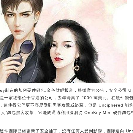
eKey制造的加密硬件錢包:金色財經報道，根據官方公告，安全公司 Uncip
y 是一家總部位于香港的公司，去年籌集了 2000 萬美元。在硬件
得它們更不容易受到黑客攻擊或盜竊，但是 Unciphered 能夠繞過 
”錢包黑客攻擊，它能夠通過利用漏洞從 OneKey Mini 硬件
其硬件團隊已經更新了安全補丁，沒有任何人受到影響，團隊還向 Unci