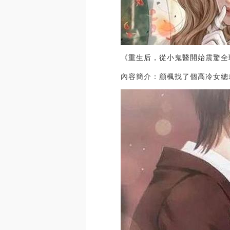
《重生后，從小鬼醫開始震驚全
內容簡介：顧楓找了個高冷女總