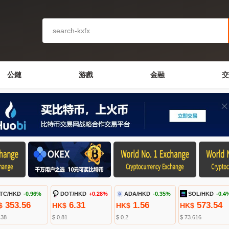
公鏈
游戲
金融
交
TC/HKD
-0.96%
DOT/HKD
+0.28%
ADA/HKD
-0.35%
SOL/HKD
-0.4
353.56
6.31
1.56
573.54
$
HK$
HK$
HK$
.38
$ 0.81
$ 0.2
$ 73.616