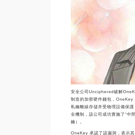
安全公司Unciphered破解On
制造的加密硬件錢包，OneKe
私鑰離線存儲并受物理設備保護，這使
全機制，該公司成功實施了“中間人
鑰）。
OneKey 承認了該漏洞，表示