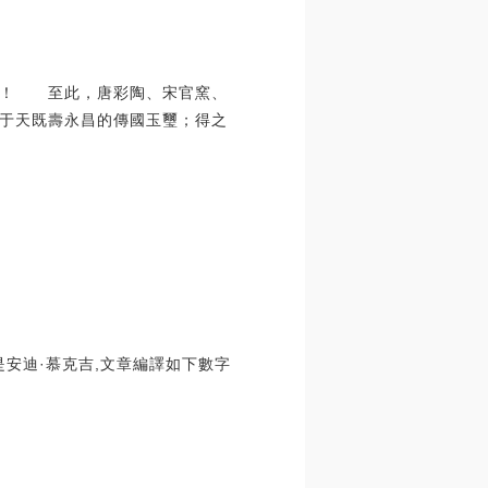
當！ 至此，唐彩陶、宋官窯、
于天既壽永昌的傳國玉璽；得之
是安迪·慕克吉,文章編譯如下數字