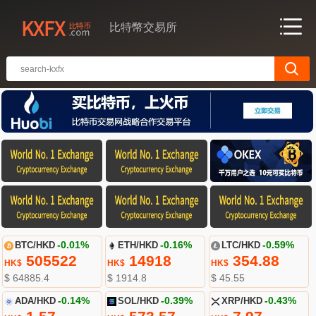
比特幣交易所
BTC/HKD
-0.01%
ETH/HKD
-0.16%
LTC/HKD
-0.59%
505522
14918
354.88
HK$
HK$
HK$
$ 64885.4
$ 1914.8
$ 45.55
ADA/HKD
-0.14%
SOL/HKD
-0.39%
XRP/HKD
-0.43%