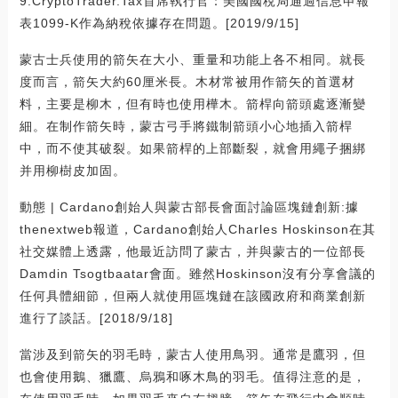
9.CryptoTrader.Tax首席執行官：美國國稅局通過信息申報
表1099-K作為納稅依據存在問題。[2019/9/15]
蒙古士兵使用的箭矢在大小、重量和功能上各不相同。就長
度而言，箭矢大約60厘米長。木材常被用作箭矢的首選材
料，主要是柳木，但有時也使用樺木。箭桿向箭頭處逐漸變
細。在制作箭矢時，蒙古弓手將鐵制箭頭小心地插入箭桿
中，而不使其破裂。如果箭桿的上部斷裂，就會用繩子捆綁
并用柳樹皮加固。
動態 | Cardano創始人與蒙古部長會面討論區塊鏈創新:據
thenextweb報道，Cardano創始人Charles Hoskinson在其
社交媒體上透露，他最近訪問了蒙古，并與蒙古的一位部長
Damdin Tsogtbaatar會面。雖然Hoskinson沒有分享會議的
任何具體細節，但兩人就使用區塊鏈在該國政府和商業創新
進行了談話。[2018/9/18]
當涉及到箭矢的羽毛時，蒙古人使用鳥羽。通常是鷹羽，但
也會使用鵝、獵鷹、烏鴉和啄木鳥的羽毛。值得注意的是，