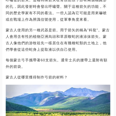
的孔，因此發射時會發出呼嘯聲。關于這種箭矢的功能，不
同的歷史學家有不同的看法。一些人認為它可能是用來嚇唬
或在戰場上作為辨識信號使用，從軍事角度來看。
蒙古人使用的另一種武器是箭。用于箭矢的稱為"科龍"。蒙古
人會用含有性的植物亞洲烏頭和草原蝮蛇的液涂抹箭矢。蒙
古人像他們的游牧祖先一樣居住在有幾種蛇類的土地上，他
們學會從這些蛇身上提取液以供自己使用。
每個蒙古弓手攜帶著60支箭矢。通常士兵的腰帶上還附有額
外的箭袋。
蒙古人從哪里獲得制作弓箭的材料？