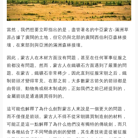
當然，我們想要立即指出的是，盡管著名的中亞蒙古-滿洲草
原占據了廣闊的土地，但它仍與北部的廣闊西伯利亞森林接
壤，在東部則與亞洲的滿洲森林接壤。
因此，蒙古人在木材方面沒有問題，甚至在任何軍事征服之
前都沒有問題。然而，蒙古人在鐵礦石方面遇到了嚴重的問
題。在蒙古，鐵礦石非常稀少，因此直到征服宋朝之后，鐵
制箭頭才變得常見。在那之前，大多數蒙古箭矢的箭頭都是
由骨頭、動物角或樹木制成的，正如我們之前已經提到的，
金屬箭頭是通過購買得到的。
這可能也解釋了為什么劍對蒙古人來說是一個更大的問題，
而不僅僅是箭頭。蒙古人不得不從宋朝購買制造劍的材料，
可能正是這一點解釋了為什么他們沒有獨特的傳統劍，而只
有各種結合了不同彎曲的劍的變體，其生產技術是從被征服