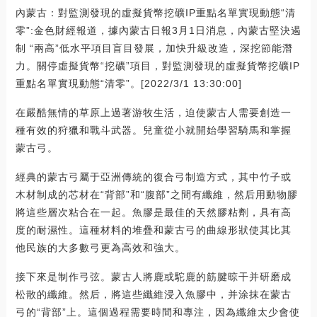
內蒙古：對監測發現的虛擬貨幣挖礦IP重點名單實現動態“清
零”:金色財經報道，據內蒙古日報3月1日消息，內蒙古堅決遏
制 “兩高”低水平項目盲目發展，加快升級改造，深挖節能潛
力。關停虛擬貨幣“挖礦”項目，對監測發現的虛擬貨幣挖礦IP
重點名單實現動態“清零”。[2022/3/1 13:30:00]
在嚴酷無情的草原上過著游牧生活，迫使蒙古人需要創造一
種有效的狩獵和戰斗武器。兒童從小就開始學習騎馬和掌握
蒙古弓。
經典的蒙古弓屬于亞洲傳統的復合弓制造方式，其中竹子或
木材制成的芯材在“背部”和“腹部”之間有纖維，然后用動物膠
將這些層次粘合在一起。魚膠是最佳的天然膠粘劑，具有高
度的耐濕性。這種材料的堆疊和蒙古弓的曲線形狀使其比其
他民族的大多數弓更為高效和強大。
接下來是制作弓弦。蒙古人將鹿或駝鹿的筋腱晾干并研磨成
松散的纖維。然后，將這些纖維浸入魚膠中，并涂抹在蒙古
弓的“背部”上。這個過程需要時間和專注，因為纖維太少會使