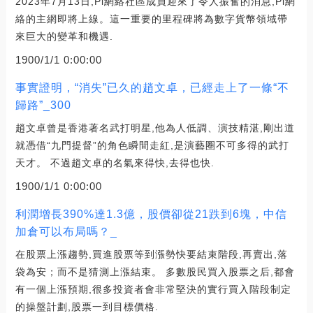
2023年7月13日,Pi網絡社區成員迎來了令人振奮的消息,Pi網
絡的主網即將上線。這一重要的里程碑將為數字貨幣領域帶
來巨大的變革和機遇.
1900/1/1 0:00:00
事實證明，“消失”已久的趙文卓，已經走上了一條“不
歸路”_300
趙文卓曾是香港著名武打明星,他為人低調、演技精湛,剛出道
就憑借“九門提督”的角色瞬間走紅,是演藝圈不可多得的武打
天才。 不過趙文卓的名氣來得快,去得也快.
1900/1/1 0:00:00
利潤增長390%達1.3億，股價卻從21跌到6塊，中信
加倉可以布局嗎？_
在股票上漲趨勢,買進股票等到漲勢快要結束階段,再賣出,落
袋為安；而不是猜測上漲結束。 多數股民買入股票之后,都會
有一個上漲預期,很多投資者會非常堅決的實行買入階段制定
的操盤計劃,股票一到目標價格.