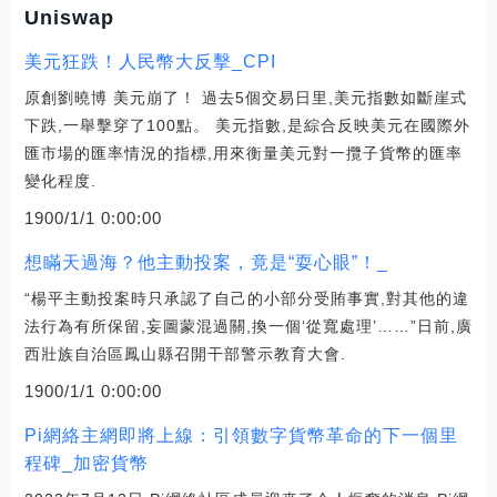
Uniswap
美元狂跌！人民幣大反擊_CPI
原創劉曉博 美元崩了！ 過去5個交易日里,美元指數如斷崖式
下跌,一舉擊穿了100點。 美元指數,是綜合反映美元在國際外
匯市場的匯率情況的指標,用來衡量美元對一攬子貨幣的匯率
變化程度.
1900/1/1 0:00:00
想瞞天過海？他主動投案，竟是“耍心眼”！_
“楊平主動投案時只承認了自己的小部分受賄事實,對其他的違
法行為有所保留,妄圖蒙混過關,換一個‘從寬處理’……”日前,廣
西壯族自治區鳳山縣召開干部警示教育大會.
1900/1/1 0:00:00
Pi網絡主網即將上線：引領數字貨幣革命的下一個里
程碑_加密貨幣