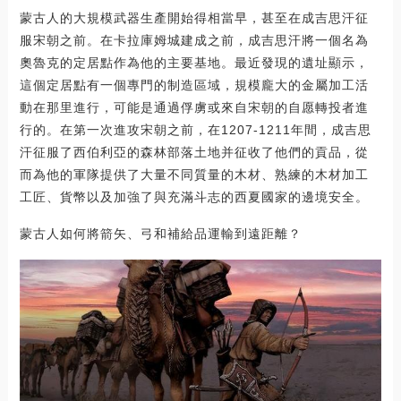
蒙古人的大規模武器生產開始得相當早，甚至在成吉思汗征
服宋朝之前。在卡拉庫姆城建成之前，成吉思汗將一個名為
奧魯克的定居點作為他的主要基地。最近發現的遺址顯示，
這個定居點有一個專門的制造區域，規模龐大的金屬加工活
動在那里進行，可能是通過俘虜或來自宋朝的自愿轉投者進
行的。在第一次進攻宋朝之前，在1207-1211年間，成吉思
汗征服了西伯利亞的森林部落土地并征收了他們的貢品，從
而為他的軍隊提供了大量不同質量的木材、熟練的木材加工
工匠、貨幣以及加強了與充滿斗志的西夏國家的邊境安全。
蒙古人如何將箭矢、弓和補給品運輸到遠距離？