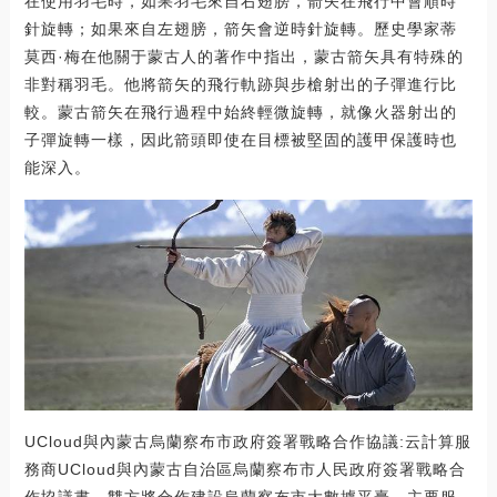
在使用羽毛時，如果羽毛來自右翅膀，箭矢在飛行中會順時
針旋轉；如果來自左翅膀，箭矢會逆時針旋轉。歷史學家蒂
莫西·梅在他關于蒙古人的著作中指出，蒙古箭矢具有特殊的
非對稱羽毛。他將箭矢的飛行軌跡與步槍射出的子彈進行比
較。蒙古箭矢在飛行過程中始終輕微旋轉，就像火器射出的
子彈旋轉一樣，因此箭頭即使在目標被堅固的護甲保護時也
能深入。
UCloud與內蒙古烏蘭察布市政府簽署戰略合作協議:云計算服
務商UCloud與內蒙古自治區烏蘭察布市人民政府簽署戰略合
作協議書。雙方將合作建設烏蘭察布市大數據平臺，主要服