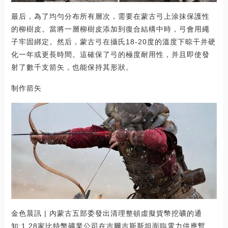
最后，為了均勻分布所有層次，需要在蒙古弓上涂抹保護性
的柳樹皮。當將一層柳樹皮添加到復合結構中時，弓會用繩
子牢固綁定。然后，蒙古弓在攝氏18-20度的溫度下晾干并硬
化一年或更長時間。這確保了弓的極度耐用性，并且即使發
射了數千支箭矢，也能保持其形狀。
制作箭矢
金色晨訊 | 內蒙古五部委發出清理整頓虛擬貨幣挖礦的通
知:1.28家比特幣礦業公司在吉爾吉斯斯坦面臨電力供應暫