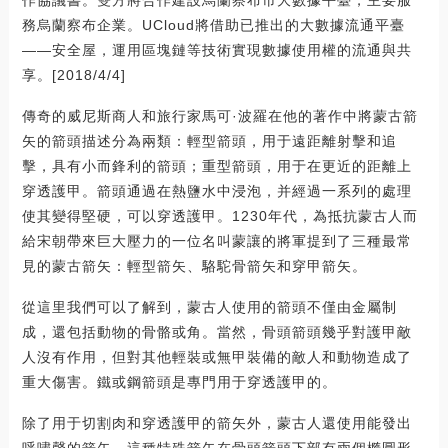
務烏蘭察布企業。UCloud將借助已推出的大數據流通平臺
——安全屋，運用區塊鏈等技術實現數據使用權的流通與共
享。[2018/4/4]
傳奇的威尼斯商人和旅行家馬可·波羅在他的著作中將蒙古箭
矢的箭頭描述分為兩類：輕型箭頭，用于遠距離射擊和追
擊，具有小而鋒利的箭頭；重型箭頭，用于在更近的距離上
穿透護甲。箭頭通過在熱鹽水中浸泡，并經過一系列的處理
使其變得堅硬，可以穿透護甲。1230年代，為抵抗蒙古人而
給宋朝帶來巨大壓力的一位名叫蒙讓的將軍提到了三種最常
見的蒙古箭矢：輕型箭矢、駱駝骨箭矢和穿甲箭矢。
從這里我們可以了解到，蒙古人使用的箭頭不僅由金屬制
成，還包括動物的骨骼或角。當然，骨頭箭頭幾乎對護甲敵
人沒有作用，但對其他輕裝或無甲裝備的敵人和動物造成了
重大傷害。鐵或鋼箭頭是專門用于穿透護甲的。
除了用于切割肉和穿透護甲的箭矢外，蒙古人還使用能發出
呼嘯聲的箭矢。這種特殊箭矢在骨頭箭頭下部有兩個橢圓形