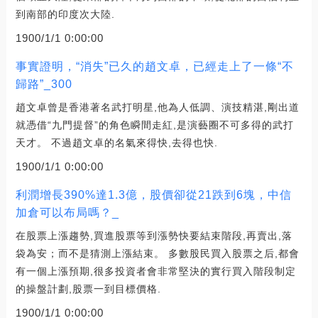
到南部的印度次大陸.
1900/1/1 0:00:00
事實證明，“消失”已久的趙文卓，已經走上了一條“不
歸路”_300
趙文卓曾是香港著名武打明星,他為人低調、演技精湛,剛出道
就憑借“九門提督”的角色瞬間走紅,是演藝圈不可多得的武打
天才。 不過趙文卓的名氣來得快,去得也快.
1900/1/1 0:00:00
利潤增長390%達1.3億，股價卻從21跌到6塊，中信
加倉可以布局嗎？_
在股票上漲趨勢,買進股票等到漲勢快要結束階段,再賣出,落
袋為安；而不是猜測上漲結束。 多數股民買入股票之后,都會
有一個上漲預期,很多投資者會非常堅決的實行買入階段制定
的操盤計劃,股票一到目標價格.
1900/1/1 0:00:00