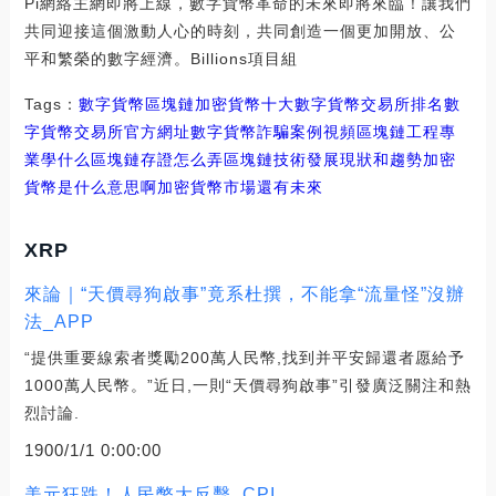
Pi網絡主網即將上線，數字貨幣革命的未來即將來臨！讓我們
共同迎接這個激動人心的時刻，共同創造一個更加開放、公
平和繁榮的數字經濟。Billions項目組
Tags：
數字貨幣
區塊鏈
加密貨幣十大數字貨幣交易所排名
數
字貨幣交易所官方網址
數字貨幣詐騙案例視頻區塊鏈工程專
業學什么
區塊鏈存證怎么弄
區塊鏈技術發展現狀和趨勢加密
貨幣是什么意思啊
加密貨幣市場還有未來
XRP
來論｜“天價尋狗啟事”竟系杜撰，不能拿“流量怪”沒辦
法_APP
“提供重要線索者獎勵200萬人民幣,找到并平安歸還者愿給予
1000萬人民幣。”近日,一則“天價尋狗啟事”引發廣泛關注和熱
烈討論.
1900/1/1 0:00:00
美元狂跌！人民幣大反擊_CPI