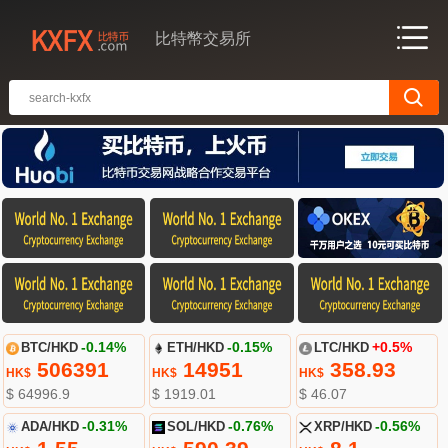
比特幣交易所
BTC/HKD
-0.14%
ETH/HKD
-0.15%
LTC/HKD
+0.5%
506391
14951
358.93
HK$
HK$
HK$
$ 64996.9
$ 1919.01
$ 46.07
ADA/HKD
-0.31%
SOL/HKD
-0.76%
XRP/HKD
-0.56%