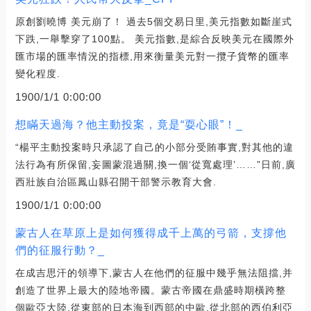
原創劉曉博 美元崩了！ 過去5個交易日里,美元指數如斷崖式
下跌,一舉擊穿了100點。 美元指數,是綜合反映美元在國際外
匯市場的匯率情況的指標,用來衡量美元對一攬子貨幣的匯率
變化程度.
1900/1/1 0:00:00
想瞞天過海？他主動投案，竟是“耍心眼”！_
“楊平主動投案時只承認了自己的小部分受賄事實,對其他的違
法行為有所保留,妄圖蒙混過關,換一個‘從寬處理’……”日前,廣
西壯族自治區鳳山縣召開干部警示教育大會.
1900/1/1 0:00:00
蒙古人在草原上是如何獲得成千上萬的弓箭，支撐他
們的征服行動？_
在成吉思汗的領導下,蒙古人在他們的征服中幾乎無法阻擋,并
創造了世界上最大的陸地帝國。蒙古帝國在鼎盛時期橫跨整
個歐亞大陸,從東部的日本海到西部的中歐,從北部的西伯利亞