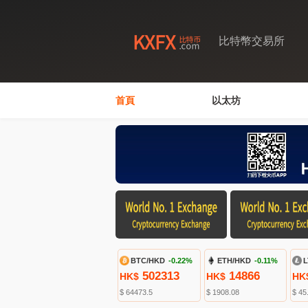
比特幣交易所
首頁
以太坊
BTC/HKD
-0.22%
ETH/HKD
-0.11%
L
502313
14866
HK$
HK$
HK
$ 64473.5
$ 1908.08
$ 45