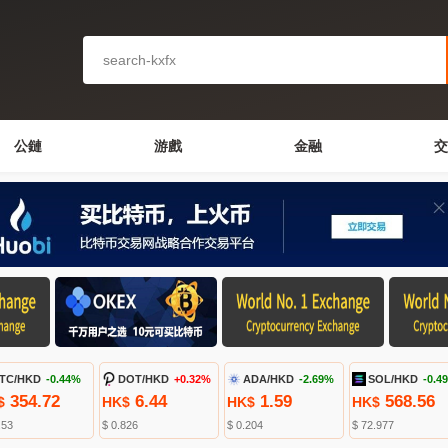
公鏈
游戲
金融
交
TC/HKD
-0.44%
DOT/HKD
+0.32%
ADA/HKD
-2.69%
SOL/HKD
-0.4
354.72
6.44
1.59
568.56
$
HK$
HK$
HK$
.53
$ 0.826
$ 0.204
$ 72.977