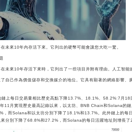
幣將在未來10年內存活下來。它列出的硬幣可能會讓您大吃一驚。
題
幣將在未來10年存活下來時，它列出了一些項目并附有理由。人工智
立了自己作為價值儲存和交換媒介的地位。它具有顯著的網絡影響、
n的鏈上每日交易量相比歷史高點下降13.7%、18.1%、58.2%:7月18日
1年11月實現歷史最高記錄以來，以太坊、BNB Chain和Solan
%，而Solana和以太坊分別下降了18.1%和13.7%。此外鏈上的
來分別下降了68.8%和27.2%，而Solana的每日活躍地址則增長了20.4%。