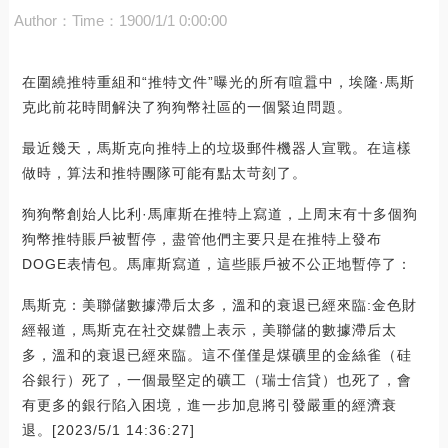
Author：
Time：1900/1/1 0:00:00
在圍繞推特重組和“推特文件”曝光的所有喧囂中，埃隆·馬斯
克此前花時間解決了狗狗幣社區的一個緊迫問題。
最近幾天，馬斯克向推特上的垃圾郵件機器人宣戰。在這樣
做時，算法和推特團隊可能有點太苛刻了。
狗狗幣創始人比利·馬庫斯在推特上寫道，上周末有十多個狗
狗幣推特賬戶被暫停，盡管他們主要只是在推特上發布
DOGE表情包。馬庫斯寫道，這些賬戶被不公正地暫停了：
馬斯克：美聯儲數據滯后太多，溫和的衰退已經來臨:金色財
經報道，馬斯克在社交媒體上表示，美聯儲的數據滯后太
多，溫和的衰退已經來臨。這不僅僅是煤礦里的金絲雀（硅
谷銀行）死了，一個最堅定的礦工（瑞士信貸）也死了，會
有更多的銀行陷入困境，進一步加息將引發嚴重的經濟衰
退。[2023/5/1 14:36:27]