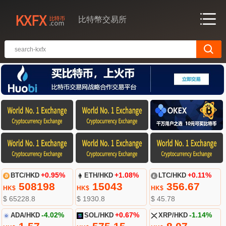
比特幣交易所
BTC/HKD
+0.95%
ETH/HKD
+1.08%
LTC/HKD
+0.11%
508198
15043
356.67
HK$
HK$
HK$
$ 65228.8
$ 1930.8
$ 45.78
ADA/HKD
-4.02%
SOL/HKD
+0.67%
XRP/HKD
-1.14%