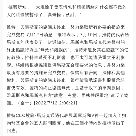
“據我所知，一大堆除了發表情包和積極情緒外什么都不做的
人的賬號被暫停了。真奇怪，伙計。”
推特：與馬斯克的協議未終止，努力采取所有必要的措施來
完成交易:7月12日消息，推特表示，7月10日，推特的代表給
馬斯克的代表發了一封通知信。馬斯克和馬斯克代表聲稱的
終止協議行為是“無效和錯誤的”。推特未違反其在協議下的任
何義務，推特未遭受不利影響，也不太可能遭受重大不利影
響。將繼續根據協議提供馬斯克合理要求的信息，并努力采
取所有必要的措施來完成交易。保留所有合同、法律和其他
權利。與馬斯克的協議未終止，銀行債務承諾書和股權承諾
書仍有效。聲稱的終止協議無效，是基于以下的單獨原因，
即馬斯克和馬斯克各方“故意、有意、固執并嚴重地”違反了協
議。（金十）[2022/7/12 2:06:21]
推特CEO埃隆·馬斯克通過代表與馬庫斯和V神一起加入了狗
狗幣基金會的五人顧問團隊，他在三個小時內對推特做出了
回應。