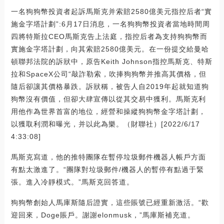
一名狗狗幣投資者起訴馬斯克并索賠2580億美元指控后者“實
施金字塔計劃”:6月17日消息，一名狗狗幣投資者當地時間周
四將特斯拉CEO馬斯克告上法庭，指控后者為支持狗狗幣而
實施金字塔計劃，向其索賠2580億美元。在一份提交給曼哈
頓聯邦法院的訴狀中，原告Keith Johnson指控馬斯克、特斯
拉和SpaceX公司“敲詐勒索，吹捧狗狗幣并推高其價格，但
隨后卻讓其價格暴跌。訴狀稱，被告人自2019年起就知道狗
狗幣沒有價值，但卻大肆宣傳以從其交易中獲利。馬斯克利
用他作為世界首富的地位，經營和操縱狗狗幣金字塔計劃，
以獲取利潤和曝光，并以此為樂。（財聯社）[2022/6/17
4:33:08]
馬斯克寫道，他的推特團隊在暫停垃圾郵件機器人帳戶方面
有點太激進了。“團隊對垃圾郵件/機器人的暫停有點過于緊
張。進入冷靜模式。”馬斯克回答道。
狗狗幣創始人馬庫斯隨后證實，這些賬號已經重新激活。“歡
迎回來，Doge賬戶。謝謝elonmusk，”馬庫斯補充道。