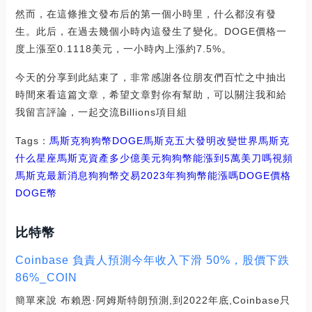
然而，在這條推文發布后的第一個小時里，什么都沒有發
生。此后，在過去幾個小時內這發生了變化。DOGE價格一
度上漲至0.1118美元，一小時內上漲約7.5%。
今天的分享到此結束了，非常感謝各位朋友們百忙之中抽出
時間來看這篇文章，希望文章對你有幫助，可以關注我和給
我留言評論，一起交流Billions項目組
Tags：
馬斯克
狗狗幣
DOGE馬斯克五大發明改變世界
馬斯克
什么星座
馬斯克資產多少億美元狗狗幣能漲到5萬美刀嗎視頻
馬斯克最新消息狗狗幣交易
2023年狗狗幣能漲嗎DOGE價格
DOGE幣
比特幣
Coinbase 負責人預測今年收入下滑 50%，股價下跌
86%_COIN
簡單來說 布賴恩·阿姆斯特朗預測,到2022年底,Coinbase只