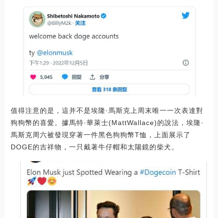
值得注意的是，這并不是埃隆·馬斯克上周末唯一一次表達對
狗狗幣的喜愛。據馬特·華萊士(MattWallace)的說法，埃隆·
馬斯克周六被發現穿著一件黑色狗狗幣T恤，上面展示了
DOGE的吉祥物，一只戴著牛仔帽和太陽鏡的柴犬。