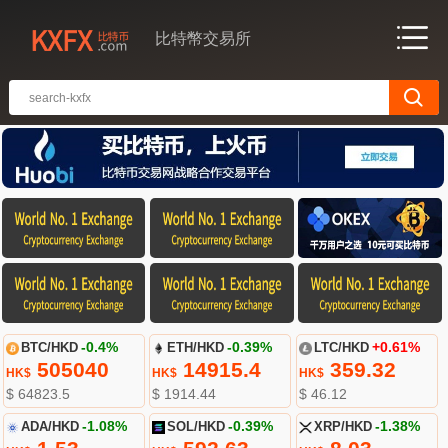
比特幣交易所
BTC/HKD
-0.4%
ETH/HKD
-0.39%
LTC/HKD
+0.61%
505040
14915.4
359.32
HK$
HK$
HK$
$ 64823.5
$ 1914.44
$ 46.12
ADA/HKD
-1.08%
SOL/HKD
-0.39%
XRP/HKD
-1.38%