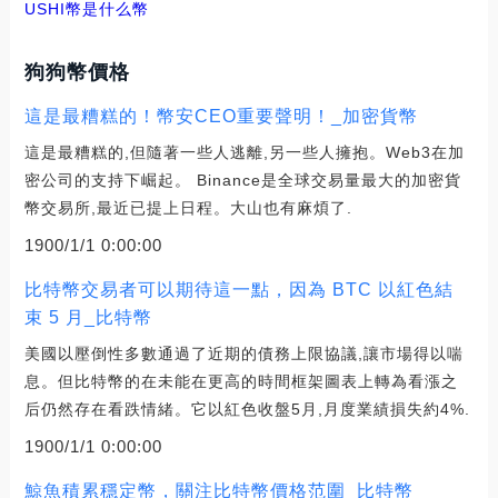
USHI幣是什么幣
狗狗幣價格
這是最糟糕的！幣安CEO重要聲明！_加密貨幣
這是最糟糕的,但隨著一些人逃離,另一些人擁抱。Web3在加
密公司的支持下崛起。 Binance是全球交易量最大的加密貨
幣交易所,最近已提上日程。大山也有麻煩了.
1900/1/1 0:00:00
比特幣交易者可以期待這一點，因為 BTC 以紅色結
束 5 月_比特幣
美國以壓倒性多數通過了近期的債務上限協議,讓市場得以喘
息。但比特幣的在未能在更高的時間框架圖表上轉為看漲之
后仍然存在看跌情緒。它以紅色收盤5月,月度業績損失約4%.
1900/1/1 0:00:00
鯨魚積累穩定幣，關注比特幣價格范圍_比特幣