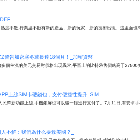
DEP
、MR熱度不散,行業里不斷有新的產品、新的玩家、新的技術出現。這里面
CZ警告加密寒冬或長達18個月！_加密貨幣
ce.US)多個主流的美元交易對價格出現異常,平臺上的比特幣售價略高于2750
PP上線SIM卡硬錢包，支付便捷性提升_SIM
民幣新功能上線,手機鎖屏也可以碰一碰進行支付了。7月11日,有安卓手
國人不解：我們為什么要救美國？_