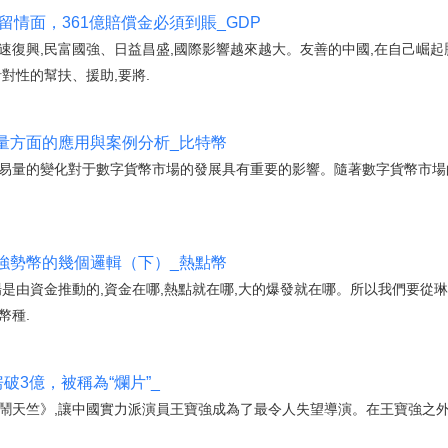
留情面，361億賠償金必須到賬_GDP
速復興,民富國強、日益昌盛,國際影響越來越大。友善的中國,在自己崛起
對性的幫扶、援助,要將.
量方面的應用與案例分析_比特幣
交易量的變化對于數字貨幣市場的發展具有重要的影響。隨著數字貨幣市場
強勢幣的幾個邏輯（下）_熱點幣
場是由資金推動的,資金在哪,熱點就在哪,大的爆發就在哪。所以我們要從
幣種.
破3億，被稱為“爛片”_
大鬧天竺》,讓中國實力派演員王寶強成為了最令人失望導演。在王寶強之外