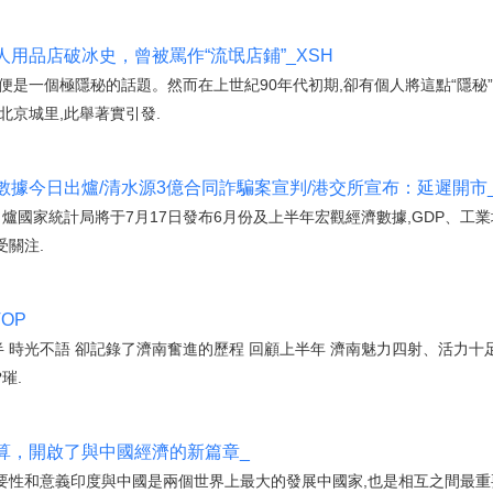
用品店破冰史，曾被罵作“流氓店鋪”_XSH
便是一個極隱秘的話題。然而在上世紀90年代初期,卻有個人將這點“隱秘
北京城里,此舉著實引發.
據今日出爐/清水源3億合同詐騙案宣判/港交所宣布：延遲開市_
將出爐國家統計局將于7月17日發布6月份及上半年宏觀經濟數據,GDP、
關注.
OP
023已過半 時光不語 卻記錄了濟南奮進的歷程 回顧上半年 濟南魅力四射、
璀.
算，開啟了與中國經濟的新篇章_
要性和意義印度與中國是兩個世界上最大的發展中國家,也是相互之間最