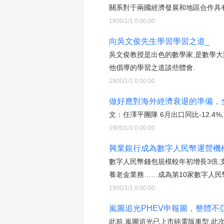
關系對于兩國經濟發展和地區合作具
1900/1/1 0:00:00
向吳文俊先生學習學習之道_
吳文俊教授是出色的數學家,是數學
他倡導的學習之道談些體會.
1900/1/1 0:00:00
做好應對海外經濟衰退的準備，全
文：任澤平團隊 6月出口同比-12.4%
1900/1/1 0:00:00
興業銀行成為數字人民幣運營機
數字人民幣錢包規模較年初增長3倍,
養老金業務……成為第10家數字人民
1900/1/1 0:00:00
嵐圖追光PHEV申報圖，整體不
此前,嵐圖追光已上市純電版車型,此