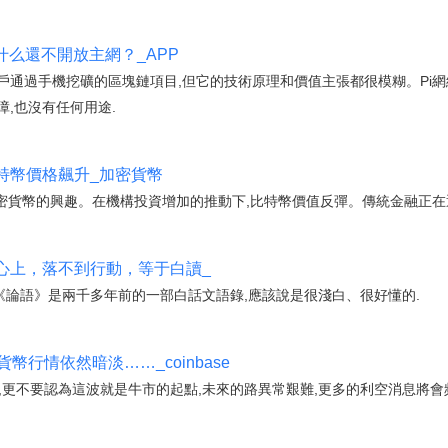
什么還不開放主網？_APP
用戶通過手機挖礦的區塊鏈項目,但它的技術原理和價值主張都很模糊。Pi
障,也沒有任何用途.
特幣價格飆升_加密貨幣
密貨幣的興趣。在機構投資增加的推動下,比特幣價值反彈。傳統金融正在
心上，落不到行動，等于白讀_
 《論語》是兩千多年前的一部白話文語錄,應該說是很淺白、很好懂的.
幣行情依然暗淡……_coinbase
,更不要認為這波就是牛市的起點,未來的路異常艱難,更多的利空消息將會