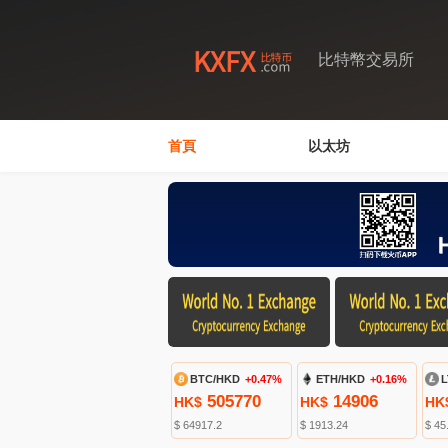
比特幣交易所
首頁
以太坊
BTC/HKD
+0.47%
ETH/HKD
+0.16%
L
505770
14906
HK$
HK$
HK
$ 64917.2
$ 1913.24
$ 45