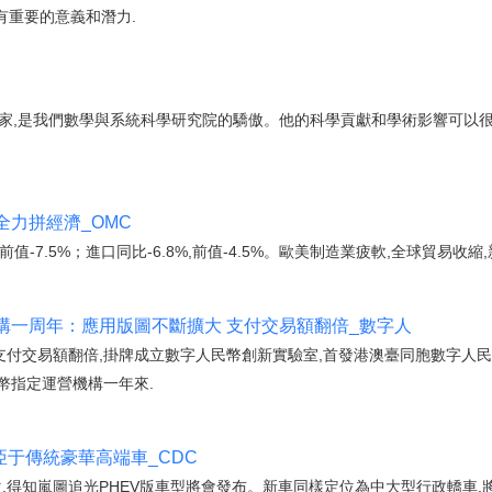
有重要的意義和潛力.
大家,是我們數學與系統科學研究院的驕傲。他的科學貢獻和學術影響可以很
力拼經濟_OMC
,前值-7.5%；進口同比-6.8%,前值-4.5%。歐美制造業疲軟,全球貿易收縮
構一周年：應用版圖不斷擴大 支付交易額翻倍_數字人
支付交易額翻倍,掛牌成立數字人民幣創新實驗室,首發港澳臺同胞數字人
幣指定運營機構一年來.
亞于傳統豪華高端車_CDC
次,得知嵐圖追光PHEV版車型將會發布。新車同樣定位為中大型行政轎車,