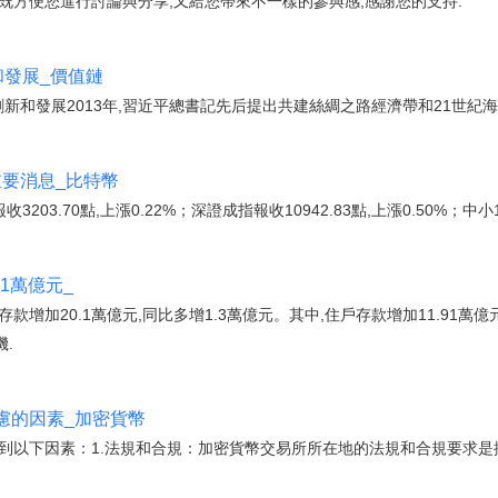
,既方便您進行討論與分享,又給您帶來不一樣的參與感,感謝您的支持.
和發展_價值鏈
創新和發展2013年,習近平總書記先后提出共建絲綢之路經濟帶和21世紀
重要消息_比特幣
3203.70點,上漲0.22%；深證成指報收10942.83點,上漲0.50%；中小10
1萬億元_
存款增加20.1萬億元,同比多增1.3萬億元。其中,住戶存款增加11.91萬億
機.
慮的因素_加密貨幣
到以下因素：1.法規和合規：加密貨幣交易所所在地的法規和合規要求是