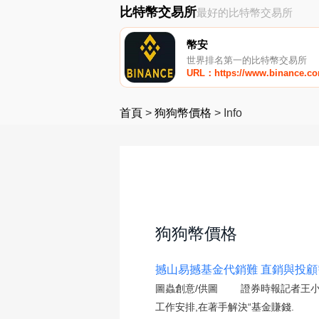
比特幣交易所
最好的比特幣交易所
幣安
世界排名第一的比特幣交易所
URL：https://www.binance.c
首頁
>
狗狗幣價格
>
Info
狗狗幣價格
撼山易撼基金代銷難 直銷與投顧
圖蟲創意/供圖 證券時報記者王小
工作安排,在著手解決“基金賺錢.