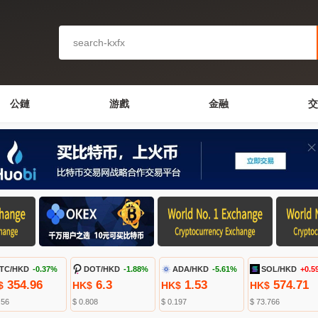
公鏈
游戲
金融
交
TC/HKD
-0.37%
DOT/HKD
-1.88%
ADA/HKD
-5.61%
SOL/HKD
+0.5
354.96
6.3
1.53
574.71
$
HK$
HK$
HK$
.56
$ 0.808
$ 0.197
$ 73.766