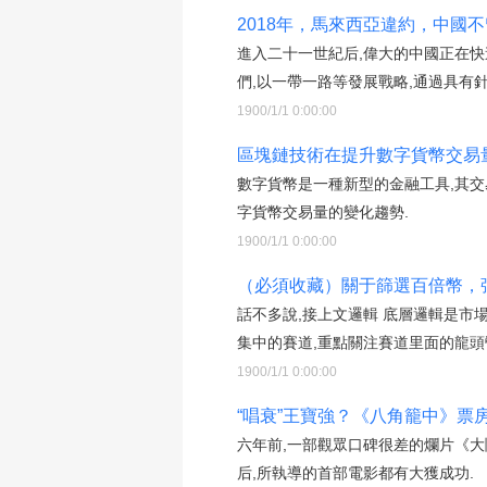
2018年，馬來西亞違約，中國不
進入二十一世紀后,偉大的中國正在快
們,以一帶一路等發展戰略,通過具有針
1900/1/1 0:00:00
區塊鏈技術在提升數字貨幣交易
數字貨幣是一種新型的金融工具,其
字貨幣交易量的變化趨勢.
1900/1/1 0:00:00
（必須收藏）關于篩選百倍幣，
話不多說,接上文邏輯 底層邏輯是市
集中的賽道,重點關注賽道里面的龍頭
1900/1/1 0:00:00
“唱衰”王寶強？《八角籠中》票房
六年前,一部觀眾口碑很差的爛片《
后,所執導的首部電影都有大獲成功.