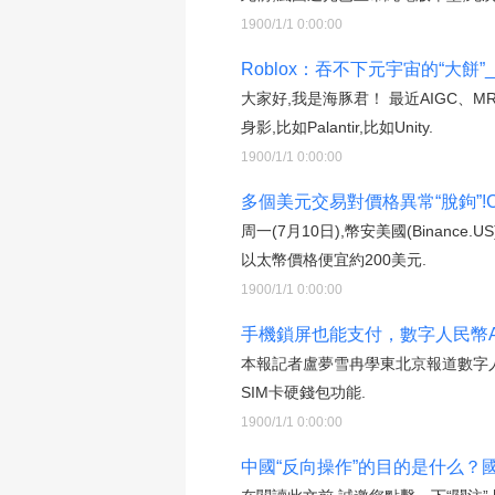
1900/1/1 0:00:00
Roblox：吞不下元宇宙的“大餅”_
大家好,我是海豚君！ 最近AIGC
身影,比如Palantir,比如Unity.
1900/1/1 0:00:00
多個美元交易對價格異常“脫鉤”!
周一(7月10日),幣安美國(Binan
以太幣價格便宜約200美元.
1900/1/1 0:00:00
手機鎖屏也能支付，數字人民幣A
本報記者盧夢雪冉學東北京報道數字人
SIM卡硬錢包功能.
1900/1/1 0:00:00
中國“反向操作”的目的是什么？