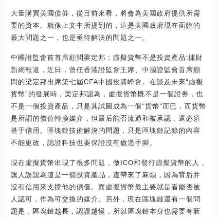
大量購買美國債券，從目前來看，將會為美國政府提供所需
要的資本。就像上文中所提到的，這是美國政府現在面臨的
最大問題之一，也是亟待解決的問題之一。
中國證監會前首席顧問梁定邦：虛擬貨幣不是投資產品:據財
新網報道，近日，曾任香港證監會主席、中國證監會首席顧
問的梁定邦出席第七屆CFA中國投資峰會。在談及未來“虛擬
貨幣”的發展時，梁定邦認為，虛擬貨幣既不是一個證券，也
不是一個投資產品，只是其試圖成為一個“貨幣”而已，而貨幣
是所謂的價值轉換媒介，但最后能否流通和被承認，還必須
基于信用。區塊鏈技術解決的問題，只是區塊鏈記錄的內容
不能更改，認證科技也要保證沒有做過手腳。
現在虛擬貨幣出現了很多問題，做ICO和發行虛擬貨幣的人，
讓人誤認為這是一個投資產品，這帶來了麻煩，因為背后并
沒有信用來支撐他的價值。而虛擬貨幣最主要就是看能否被
人認可，作為可交換的媒介。另外，現在區塊鏈還有一個問
題是，區塊鏈越長，認證越慢，所以區塊鏈本身也需要有新