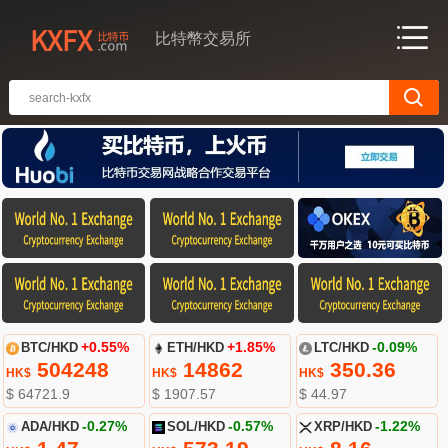
比特幣交易所
BTC/HKD
+0.55%
ETH/HKD
+1.85%
LTC/HKD
-0.09%
504248
14862
350.36
HK$
HK$
HK$
$ 64721.9
$ 1907.57
$ 44.97
ADA/HKD
-0.27%
SOL/HKD
-0.57%
XRP/HKD
-1.22%