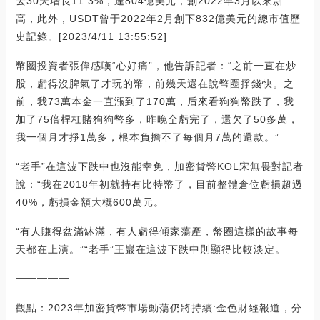
去30天增長11.3%，達804億美元，創2022年3月以來新
高，此外，USDT曾于2022年2月創下832億美元的總市值歷
史記錄。[2023/4/11 13:55:52]
幣圈投資者張偉感嘆“心好痛”，他告訴記者：“之前一直在炒
股，虧得沒脾氣了才玩的幣，前幾天還在說幣圈掙錢快。之
前，我73萬本金一直漲到了170萬，后來看狗狗幣跌了，我
加了75倍桿杠賭狗狗幣多，昨晚全虧完了，還欠了50多萬，
我一個月才掙1萬多，根本負擔不了每個月7萬的還款。”
“老手”在這波下跌中也沒能幸免，加密貨幣KOL宋無畏對記者
說：“我在2018年初就持有比特幣了，目前整體倉位虧損超過
40%，虧損金額大概600萬元。
“有人賺得盆滿缽滿，有人虧得傾家蕩產，幣圈這樣的故事每
天都在上演。”“老手”王巖在這波下跌中則顯得比較淡定。
━━━━━
觀點：2023年加密貨幣市場動蕩仍將持續:金色財經報道，分