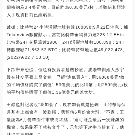
價格約為0.4美元/枚，目前約為0.35美元/枚，若聽信其預測
入手現貨目前已經虧損。
數據：比特幣24小時活躍地址數達108898:9月22日消息，據
Tokenview數據顯示，當前比特幣全網算力達226.12 EH/s；
比特幣24H交易筆數1908；24H活躍地址數108,898；24H
轉賬總額71,863.52 BTC；比特幣持幣地址數49,022,478。
[2022/9/22 7:13:10]
下跌帶來恐慌，但也有投資者趁機抄底。波場幣創始人孫宇
晨在社交平臺上發文稱，已經“逢低買入”，用36868美元/枚
的平均價格購買了價值1.53億美元的比特幣，用2509美元/枚
的平均價格購買了價值1.35億美元的以太坊。
王巖也對記者說“我加倉了，現在加倉就是撿錢，比特幣每個
月基本上都會有一波跌幅，我預估6月份會大漲。”不過，王
巖認為6月份幣圈牛市或將終結，“這可能是最后一次賺錢的
機會，如果跑不了就被套牢了，只能等下次牛市解套了，估
計得等三四年。”