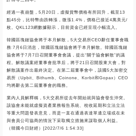
經過一夜崩盤，5月20日，虛擬貨幣價格有所回升，截至13
點45分，比特幣由跌轉漲，微漲1.4%，價格已接近4萬美元/
枚。QKL123網數據顯示，目前資金已經呈現小幅流入。
韓國區塊鏈協會將于本月解散，5大交易所CEO辭任董事會職
務:7月6日消息，韓國區塊鏈協會將于本月解散。韓國區塊鏈
協會將于7月7日召開董事會會議，提出“關于協會解散”的議
程。解散議案經董事會批準后，將于21日召開股東大會，對
解散議案作出最終決定。在第二屆董事會中，該國5大加密交
易所（Upbit、Bithumb、Coinone、Korbit和Gopax）CEO
均將辭去第二屆董事會的職務。
業內人員解釋稱，5大交易所從去年開始就與協會發生沖突。
該協會未能就虛擬資產業務報告系統、稅收延期和立法立法
等重大問題發表意見，而是一直在通過表達單邊立場或在未
與會員公司協商的情況下采取獨立措施來謀取個人利益。
（韓國今日財經）[2022/7/6 1:54:33]