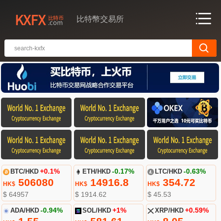
比特幣交易所
BTC/HKD
+0.1%
ETH/HKD
-0.17%
LTC/HKD
-0.63%
506080
14916.8
354.72
HK$
HK$
HK$
$ 64957
$ 1914.62
$ 45.53
ADA/HKD
-0.94%
SOL/HKD
+1%
XRP/HKD
+0.59%