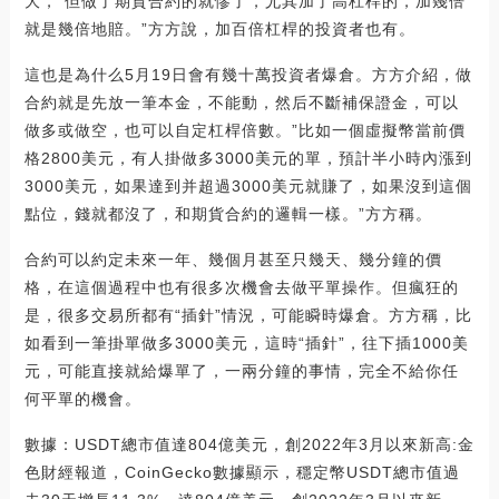
大，“但做了期貨合約的就慘了，尤其加了高杠桿的，加幾倍
就是幾倍地賠。”方方說，加百倍杠桿的投資者也有。
這也是為什么5月19日會有幾十萬投資者爆倉。方方介紹，做
合約就是先放一筆本金，不能動，然后不斷補保證金，可以
做多或做空，也可以自定杠桿倍數。”比如一個虛擬幣當前價
格2800美元，有人掛做多3000美元的單，預計半小時內漲到
3000美元，如果達到并超過3000美元就賺了，如果沒到這個
點位，錢就都沒了，和期貨合約的邏輯一樣。”方方稱。
合約可以約定未來一年、幾個月甚至只幾天、幾分鐘的價
格，在這個過程中也有很多次機會去做平單操作。但瘋狂的
是，很多交易所都有“插針”情況，可能瞬時爆倉。方方稱，比
如看到一筆掛單做多3000美元，這時“插針”，往下插1000美
元，可能直接就給爆單了，一兩分鐘的事情，完全不給你任
何平單的機會。
數據：USDT總市值達804億美元，創2022年3月以來新高:金
色財經報道，CoinGecko數據顯示，穩定幣USDT總市值過