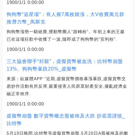
1900/1/1 0:00:00
狗狗幣“追星場”：有人握7萬枚賭漲，大V收費萬元群
推潛力幣_馬斯克
狗狗幣漲勢一騎絕塵,攪動幣圈人“路轉粉”。年初上車的王巖
已在這場狂歡中收獲了一波,隨即成了狗狗幣的“安利粉”.
1900/1/1 0:00:00
三大協會聯手“封殺”，虛擬貨幣被血洗：比特幣崩盤
13%、狗狗幣暴跌20%_虛擬幣
來源：鈦媒體APP “近期,虛擬貨幣價格暴漲暴跌,虛擬貨幣交
易炒作活動有所反彈,嚴重侵害人民群眾財產安全,擾亂經濟金
融正常秩序.
1900/1/1 0:00:00
虛擬幣崩盤 數字貨幣概念股被殃及大跌 抄底需謹慎_
比特幣
5月19日晚間,比特幣等虛擬貨幣崩盤,5月20日A股被殃及的數