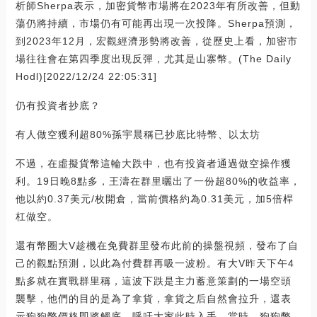
析師Sherpa表示，加密貨幣市場將在2023年有所改善，但動
蕩仍將持續，市場仍有可能再出現一次投降。Sherpa預測，
到2023年12月，宏觀經濟形勢將改善，從歷史上看，加密市
場往往會在第四季度出現反彈，尤其是山寨幣。(The Daily
Hodl)[2022/12/24 22:05:31]
仍有投資者抄底？
有人做空獲利超80%孫宇晨稱已抄底比特幣、以太坊
不過，在虛擬貨幣這輪大跌中，也有投資者通過做空操作獲
利。19日晚8點多，王濤在群里曬出了一份超80%的收益率，
他以約0.37美元/枚開倉，當前價格約為0.31美元，加5倍桿
杠做空。
還有幣圈大V趁機在免費群里發布此前的操盤視頻，發布了自
己的觀點預測，以此為付費群再吸一波粉。有大V昨天下午4
點多就在實戰群里稱，這波下跌是主力蓄意策劃的一場空頭
襲擊，他們的目的是為了拿貨，拿貨之后自然會拉升，還表
示狗狗幣價格即將觸底，呼吁大家此時入手，當時，狗狗幣