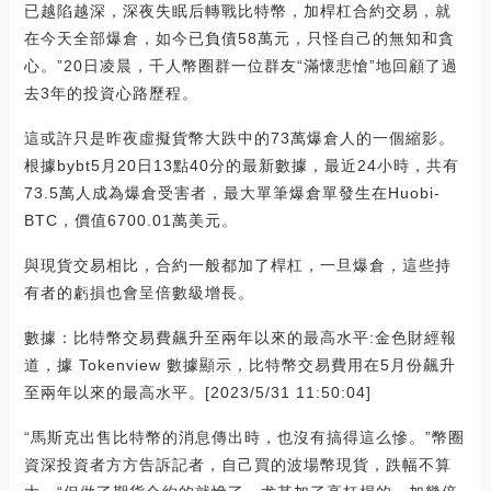
已越陷越深，深夜失眠后轉戰比特幣，加桿杠合約交易，就
在今天全部爆倉，如今已負債58萬元，只怪自己的無知和貪
心。”20日凌晨，千人幣圈群一位群友“滿懷悲愴”地回顧了過
去3年的投資心路歷程。
這或許只是昨夜虛擬貨幣大跌中的73萬爆倉人的一個縮影。
根據bybt5月20日13點40分的最新數據，最近24小時，共有
73.5萬人成為爆倉受害者，最大單筆爆倉單發生在Huobi-
BTC，價值6700.01萬美元。
與現貨交易相比，合約一般都加了桿杠，一旦爆倉，這些持
有者的虧損也會呈倍數級增長。
數據：比特幣交易費飆升至兩年以來的最高水平:金色財經報
道，據 Tokenview 數據顯示，比特幣交易費用在5月份飆升
至兩年以來的最高水平。[2023/5/31 11:50:04]
“馬斯克出售比特幣的消息傳出時，也沒有搞得這么慘。”幣圈
資深投資者方方告訴記者，自己買的波場幣現貨，跌幅不算