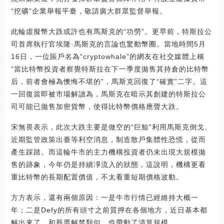
“挖礦”企業舉報平臺，敬請廣大群眾監督舉報。
此輪虛擬幣大跌或許也有馬斯克的“功勞”。更早前，特斯拉公
司首席執行官埃隆·馬斯克的言論也驚動幣圈。當地時間5月
16日，一位賬戶名為“cryptowhale”的網友在社交媒體上稱
“當比特幣投資者察覺特斯拉在下一季度拋售其持倉的比特幣
后，前者會極為懊悔不堪的”，馬斯克回復了“確實”二字。這
一回復當即被市場解讀為，馬斯克在暗示其創建的特斯拉公
司可能已拋售加密貨幣，使得比特幣價格應聲大跌。
宋無畏表示，此次大跌主要是做空的“巨鯨”利用馬斯克倒戈、
近期監管政策出臺等利空消息，制造散戶集體性恐慌，從而
產生踩踏。而這輪牛市的主力機構投資者仍未出現大規模拋
售的跡象，今年仍是持續凈流入的狀態，這說明，機構更看
重比特幣的長期配置價值，不太看重短期價格波動。
方方表示，還有兩個原因：一是牛市行情已經維持大概一
年；二是Defy的所有頭寸之前質押在各個地方，近日基本都
解出來了，和股票解禁類似，也帶動了清算規模。