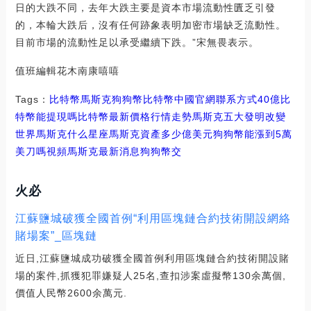
日的大跌不同，去年大跌主要是資本市場流動性匱乏引發
的，本輪大跌后，沒有任何跡象表明加密市場缺乏流動性。
目前市場的流動性足以承受繼續下跌。”宋無畏表示。
值班編輯花木南康嘻嘻
Tags：
比特幣
馬斯克
狗狗幣比特幣中國官網聯系方式
40億比
特幣能提現嗎
比特幣最新價格行情走勢馬斯克五大發明改變
世界
馬斯克什么星座
馬斯克資產多少億美元狗狗幣能漲到5萬
美刀嗎視頻
馬斯克最新消息狗狗幣交
火必
江蘇鹽城破獲全國首例“利用區塊鏈合約技術開設網絡
賭場案”_區塊鏈
近日,江蘇鹽城成功破獲全國首例利用區塊鏈合約技術開設賭
場的案件,抓獲犯罪嫌疑人25名,查扣涉案虛擬幣130余萬個,
價值人民幣2600余萬元.