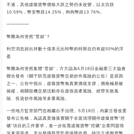
不過，其他虛擬貨幣價格大跌之勢仍未改變，以太坊跌
10.59%，幣安幣跌14.25%，狗狗幣跌13.76%。
━━━━━
幣圈為何突然“雪崩”？
利空消息頻出持數十億美元比特幣的特斯拉仍有超50%的浮
盈
幣圈為何突然集體“雪崩”，方方認為5月18日金融業三大協會
聯合發布《關于防范虛擬貨幣交易炒作風險的公告》是原因
之一。公告中指出，虛擬貨幣無真實價值支撐，價格極易被
操縱，相關投機交易活動存在虛假資產風險、經營失敗風
險、投資炒作風險等多重風險。
一些地方監管部門也相繼出手治理。5月18日，內蒙古發改委
發布公告稱，為認真貫徹落實關于全面清理關停虛擬貨幣“挖
礦”項目的工作要求，進一步拓寬虛擬貨幣“挖礦”企業問題情
況來源渠道，充分發揮群眾監督保障作用，特設立虛擬貨幣