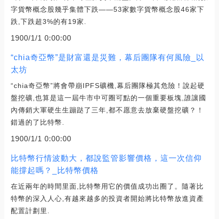
字貨幣概念股幾乎集體下跌——53家數字貨幣概念股46家下
跌,下跌超3%的有19家.
1900/1/1 0:00:00
“chia奇亞幣”是財富還是災難，幕后團隊有何風險_以
太坊
“chia奇亞幣”將會帶崩IPFS礦機,幕后團隊極其危險！說起硬
盤挖礦,也算是這一屆牛市中可圈可點的一個重要板塊,誰讓國
內傳銷大軍硬生生蹦跶了三年,都不愿意去放棄硬盤挖礦？！
錯過的了比特幣.
1900/1/1 0:00:00
比特幣行情波動大，都說監管影響價格，這一次信仰
能撐起嗎？_比特幣價格
在近兩年的時間里面,比特幣用它的價值成功出圈了。隨著比
特幣的深入人心,有越來越多的投資者開始將比特幣放進資產
配置計劃里.