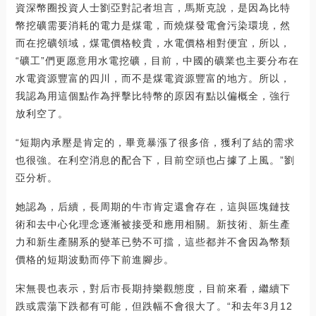
資深幣圈投資人士劉亞對記者坦言，馬斯克說，是因為比特
幣挖礦需要消耗的電力是煤電，而燒煤發電會污染環境，然
而在挖礦領域，煤電價格較貴，水電價格相對便宜，所以，
“礦工”們更愿意用水電挖礦，目前，中國的礦業也主要分布在
水電資源豐富的四川，而不是煤電資源豐富的地方。所以，
我認為用這個點作為抨擊比特幣的原因有點以偏概全，強行
放利空了。
“短期內承壓是肯定的，畢竟暴漲了很多倍，獲利了結的需求
也很強。在利空消息的配合下，目前空頭也占據了上風。”劉
亞分析。
她認為，后續，長周期的牛市肯定還會存在，這與區塊鏈技
術和去中心化理念逐漸被接受和應用相關。新技術、新生產
力和新生產關系的變革已勢不可擋，這些都并不會因為幣類
價格的短期波動而停下前進腳步。
宋無畏也表示，對后市長期持樂觀態度，目前來看，繼續下
跌或震蕩下跌都有可能，但跌幅不會很大了。“和去年3月12