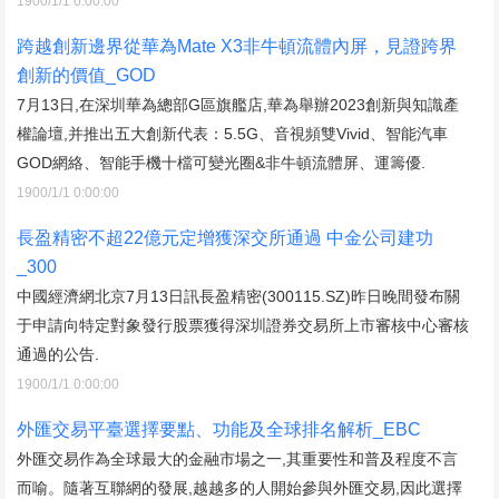
1900/1/1 0:00:00
跨越創新邊界從華為Mate X3非牛頓流體內屏，見證跨界
創新的價值_GOD
7月13日,在深圳華為總部G區旗艦店,華為舉辦2023創新與知識產
權論壇,并推出五大創新代表：5.5G、音視頻雙Vivid、智能汽車
GOD網絡、智能手機十檔可變光圈&非牛頓流體屏、運籌優.
1900/1/1 0:00:00
長盈精密不超22億元定增獲深交所通過 中金公司建功
_300
中國經濟網北京7月13日訊長盈精密(300115.SZ)昨日晚間發布關
于申請向特定對象發行股票獲得深圳證券交易所上市審核中心審核
通過的公告.
1900/1/1 0:00:00
外匯交易平臺選擇要點、功能及全球排名解析_EBC
外匯交易作為全球最大的金融市場之一,其重要性和普及程度不言
而喻。隨著互聯網的發展,越越多的人開始參與外匯交易,因此選擇