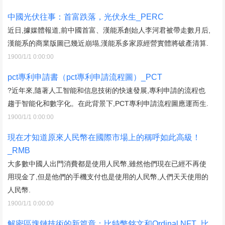
中國光伏往事：首富跌落，光伏永生_PERC
近日,據媒體報道,前中國首富、漢能系創始人李河君被帶走數月后,
漢能系的商業版圖已幾近崩塌,漢能系多家原經營實體將破產清算.
1900/1/1 0:00:00
pct專利申請書（pct專利申請流程圖）_PCT
?近年來,隨著人工智能和信息技術的快速發展,專利申請的流程也
趨于智能化和數字化。在此背景下,PCT專利申請流程圖應運而生.
1900/1/1 0:00:00
現在才知道原來人民幣在國際市場上的稱呼如此高級！
_RMB
大多數中國人出門消費都是使用人民幣,雖然他們現在已經不再使
用現金了,但是他們的手機支付也是使用的人民幣,人們天天使用的
人民幣.
1900/1/1 0:00:00
解密區塊鏈技術的新篇章：比特幣銘文和Ordinal NFT_比