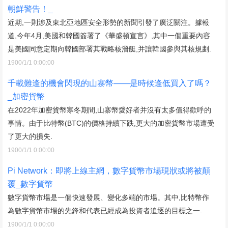
朝鮮警告！_
近期,一則涉及東北亞地區安全形勢的新聞引發了廣泛關注。據報
道,今年4月,美國和韓國簽署了《華盛頓宣言》,其中一個重要內容
是美國同意定期向韓國部署其戰略核潛艇,并讓韓國參與其核規劃.
1900/1/1 0:00:00
千載難逢的機會閃現的山寨幣——是時候逢低買入了嗎？
_加密貨幣
在2022年加密貨幣寒冬期間,山寨幣愛好者并沒有太多值得歡呼的
事情。由于比特幣(BTC)的價格持續下跌,更大的加密貨幣市場遭受
了更大的損失.
1900/1/1 0:00:00
Pi Network：即將上線主網，數字貨幣市場現狀或將被顛
覆_數字貨幣
數字貨幣市場是一個快速發展、變化多端的市場。其中,比特幣作
為數字貨幣市場的先鋒和代表已經成為投資者追逐的目標之一.
1900/1/1 0:00:00