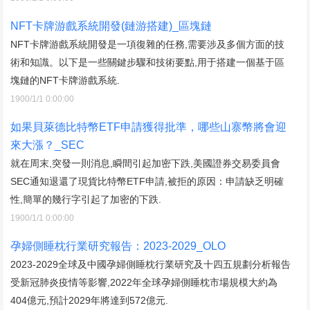
NFT卡牌游戲系統開發(鏈游搭建)_區塊鏈
NFT卡牌游戲系統開發是一項復雜的任務,需要涉及多個方面的技
術和知識。以下是一些關鍵步驟和技術要點,用于搭建一個基于區
塊鏈的NFT卡牌游戲系統.
1900/1/1 0:00:00
如果貝萊德比特幣ETF申請獲得批準，哪些山寨幣將會迎
來大漲？_SEC
就在周末,突發一則消息,瞬間引起加密下跌,美國證券交易委員會
SEC通知退還了現貨比特幣ETF申請,被拒的原因：申請缺乏明確
性,簡單的幾行字引起了加密的下跌.
1900/1/1 0:00:00
孕婦側睡枕行業研究報告：2023-2029_OLO
2023-2029全球及中國孕婦側睡枕行業研究及十四五規劃分析報告
受新冠肺炎疫情等影響,2022年全球孕婦側睡枕市場規模大約為
404億元,預計2029年將達到572億元.