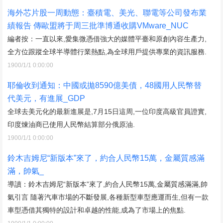
海外芯片股一周動態：臺積電、美光、聯電等公司發布業
績報告 傳歐盟將于周三批準博通收購VMware_NUC
編者按：一直以來,愛集微憑借強大的媒體平臺和原創內容生產力,
全方位跟蹤全球半導體行業熱點,為全球用戶提供專業的資訊服務.
1900/1/1 0:00:00
耶倫收到通知：中國或拋8590億美債，48國用人民幣替
代美元，有進展_GDP
全球去美元化的最新進展是,7月15日這周,一位印度高級官員證實,
印度煉油商已使用人民幣結算部分俄原油.
1900/1/1 0:00:00
鈴木吉姆尼“新版本”來了，約合人民幣15萬，金屬質感滿
滿，帥氣_
導讀：鈴木吉姆尼“新版本”來了,約合人民幣15萬,金屬質感滿滿,帥
氣引言 隨著汽車市場的不斷發展,各種新型車型應運而生,但有一款
車型憑借其獨特的設計和卓越的性能,成為了市場上的焦點.