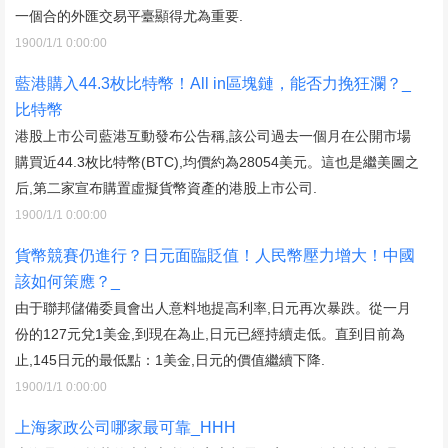
一個合的外匯交易平臺顯得尤為重要.
1900/1/1 0:00:00
藍港購入44.3枚比特幣！All in區塊鏈，能否力挽狂瀾？_
比特幣
港股上市公司藍港互動發布公告稱,該公司過去一個月在公開市場
購買近44.3枚比特幣(BTC),均價約為28054美元。這也是繼美圖之
后,第二家宣布購置虛擬貨幣資產的港股上市公司.
1900/1/1 0:00:00
貨幣競賽仍進行？日元面臨貶值！人民幣壓力增大！中國
該如何策應？_
由于聯邦儲備委員會出人意料地提高利率,日元再次暴跌。從一月
份的127元兌1美金,到現在為止,日元已經持續走低。直到目前為
止,145日元的最低點：1美金,日元的價值繼續下降.
1900/1/1 0:00:00
上海家政公司哪家最可靠_HHH