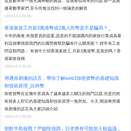
這是數學界一個充滿神秘的難題。這個看似簡單的問題,卻一直困
擾著數學家們,至今尚無法找到一個滿意的解答.
1900/1/1 0:00:00
香港家政工月薪3萬港幣或2萬人民幣是不是騙局？_
今年的兩會,有個委員的提案,說是的不能讓國內的家政行業成為暴
利這個事情跟我們的出國勞務幫防騙有什么關系呢？ 經常有工友
問這類問題： 有個中介招香港家政工,月薪3萬港幣,是真的嗎？香
港家政保姆.
1900/1/1 0:00:00
用通俗易懂的語言，帶你了解web3加密貨幣的基礎知識
和技術原理_比特幣
加密貨幣在近幾年里成為了越來越多人關注的熱門話題,但是仍然
有很多人對它的基礎知識和技術原理一無所知。今天,閑游將用通
俗易懂的語言為大家詳細介紹.
1900/1/1 0:00:00
朝鮮半島核戰？尹錫悅強調，日本將有可能加入核協議，