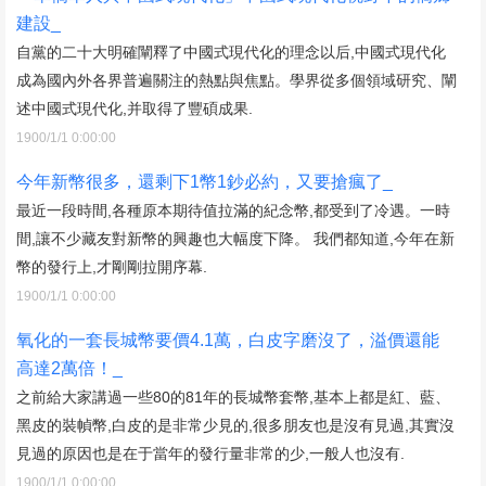
建設_
自黨的二十大明確闡釋了中國式現代化的理念以后,中國式現代化
成為國內外各界普遍關注的熱點與焦點。學界從多個領域研究、闡
述中國式現代化,并取得了豐碩成果.
1900/1/1 0:00:00
今年新幣很多，還剩下1幣1鈔必約，又要搶瘋了_
最近一段時間,各種原本期待值拉滿的紀念幣,都受到了冷遇。一時
間,讓不少藏友對新幣的興趣也大幅度下降。 我們都知道,今年在新
幣的發行上,才剛剛拉開序幕.
1900/1/1 0:00:00
氧化的一套長城幣要價4.1萬，白皮字磨沒了，溢價還能
高達2萬倍！_
之前給大家講過一些80的81年的長城幣套幣,基本上都是紅、藍、
黑皮的裝幀幣,白皮的是非常少見的,很多朋友也是沒有見過,其實沒
見過的原因也是在于當年的發行量非常的少,一般人也沒有.
1900/1/1 0:00:00