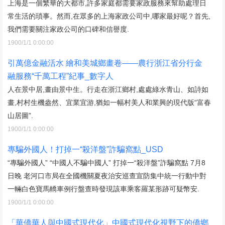
上海是一個繁華的大都市,許多家庭都需要家政服務來幫助處理日
常生活的瑣事。然而,在眾多的上海家政公司中,哪家最好呢？首先,
我們需要關注家政公司的口碑和信譽度.
1900/1/1 0:00:00
引萬億金融活水 繪和美城鄉畫卷——農行浙江省分行金
融服務“千萬工程”紀事_數字人
人在景中居,畫由景中生。行走在浙江鄉村,處處綠水青山、如詩如
畫,村村生機盎然、宜業宜游,猶如一幅村美人和業興的現代版“富春
山居圖”.
1900/1/1 0:00:00
專騙外國人！打掉一“殺洋盤”詐騙窩點_USD
“專騙外國人” “中國人不騙中國人” 打掉一“殺洋盤”詐騙窩點 7月8
日晚 老河口市局在全國機關夏夜治安巡查宣防集中統一行動中對
一輛白色寶馬轎車例行盤查時發現該車乘客羅某形跡可疑幣安.
1900/1/1 0:00:00
「華僑華人與中國式現代化」中國式現代化視野下的僑鄉