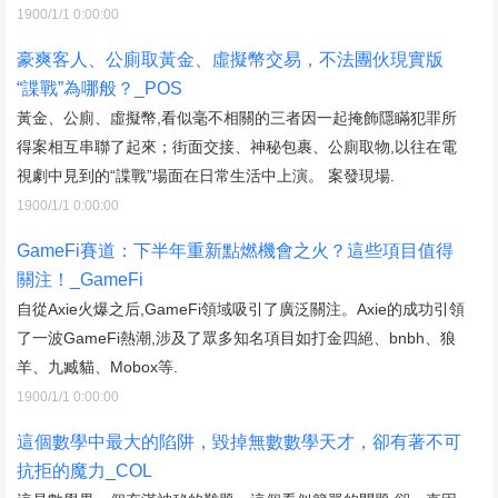
1900/1/1 0:00:00
豪爽客人、公廁取黃金、虛擬幣交易，不法團伙現實版
“諜戰”為哪般？_POS
黃金、公廁、虛擬幣,看似毫不相關的三者因一起掩飾隱瞞犯罪所
得案相互串聯了起來；街面交接、神秘包裹、公廁取物,以往在電
視劇中見到的“諜戰”場面在日常生活中上演。 案發現場.
1900/1/1 0:00:00
GameFi賽道：下半年重新點燃機會之火？這些項目值得
關注！_GameFi
自從Axie火爆之后,GameFi領域吸引了廣泛關注。Axie的成功引領
了一波GameFi熱潮,涉及了眾多知名項目如打金四絕、bnbh、狼
羊、九臧貓、Mobox等.
1900/1/1 0:00:00
這個數學中最大的陷阱，毀掉無數數學天才，卻有著不可
抗拒的魔力_COL