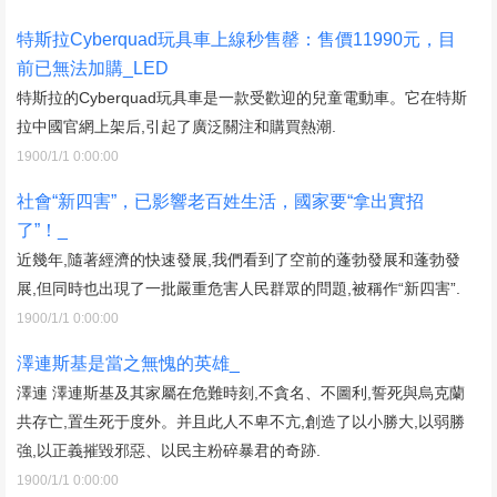
特斯拉Cyberquad玩具車上線秒售罄：售價11990元，目
前已無法加購_LED
特斯拉的Cyberquad玩具車是一款受歡迎的兒童電動車。它在特斯
拉中國官網上架后,引起了廣泛關注和購買熱潮.
1900/1/1 0:00:00
社會“新四害”，已影響老百姓生活，國家要“拿出實招
了”！_
近幾年,隨著經濟的快速發展,我們看到了空前的蓬勃發展和蓬勃發
展,但同時也出現了一批嚴重危害人民群眾的問題,被稱作“新四害”.
1900/1/1 0:00:00
澤連斯基是當之無愧的英雄_
澤連 澤連斯基及其家屬在危難時刻,不貪名、不圖利,誓死與烏克蘭
共存亡,置生死于度外。并且此人不卑不亢,創造了以小勝大,以弱勝
強,以正義摧毀邪惡、以民主粉碎暴君的奇跡.
1900/1/1 0:00:00