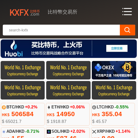
比特幣交易所
BTC/HKD
+0.2%
ETH/HKD
+0.06%
LTC/HKD
-0.55%
506584
14950
355.04
HK$
HK$
HK$
$ 65021.7
$ 1918.87
$ 45.57
ADA/HKD
-0.71%
SOL/HKD
+2.02%
XRP/HKD
+1.14%