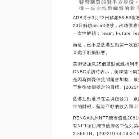
ARB將于3月23日解鎖55.53億
23日解鎖55.53億枚，占總供應量的55.
一次性解鎖；Team, Future Tea
而這，已不是藍港互動第一次宣布
直處于虧損狀態。
美聯儲加息25個基點或維持利率不
CNBC采訪時表示，美聯儲下
是因為擔憂信貸問題會加劇，最
于恢復物價穩定的目標。[2023/3/1
藍港互動選擇在區塊鏈發力，跟業
年的財報，藍港互動的收入同比下降
RENGA系列NFT總市值達2081
有NFT項目總市值排名中位列第4
2.55ETH。[2022/10/3 18:37: