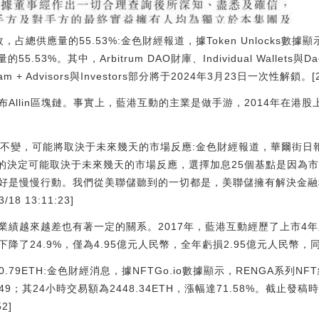
枚，占總供應量的55.53%:金色財經報道，據Token Unlocks數據顯示
53%。其中，Arbitrum DAO財庫、Individual Wallets與Daos i
m + Advisors與Investors部分將于2024年3月23日一次性解鎖。[2023
Allin區塊鏈。事實上，藍港互動的主業是做手游，2014年在港股
變，可能將取決于未來幾天的市場反應:金色財經報道，華爾街日報記者N
周的決定可能取決于未來幾天的市場反應，選擇加息25個基點是因為
好是慢慢行動。我們從美聯儲聽到的一切都是，美聯儲擁有解決金融
8 13:11:23]
績越來越差也有著一定的關系。2017年，藍港互動經歷了上市4年
了24.9%，僅為4.95億元人民幣，全年虧損2.95億元人民幣，同
0.79ETH:金色財經消息，據NFTGo.io數據顯示，RENGA系列NFT
9；其24小時交易額為2448.34ETH，漲幅達71.58%。截止發
52]