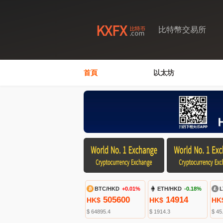
比特幣交易所
首頁
以太坊
BTC/HKD
+0.01%
ETH/HKD
-0.18%
L
505600
14914
HK$
HK$
HK
$ 64895.4
$ 1914.3
$ 45