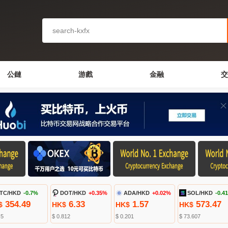
公鏈
游戲
金融
交
TC/HKD
-0.7%
DOT/HKD
+0.35%
ADA/HKD
+0.02%
SOL/HKD
-0.4
354.49
6.33
1.57
573.47
$
HK$
HK$
HK$
.5
$ 0.812
$ 0.201
$ 73.607