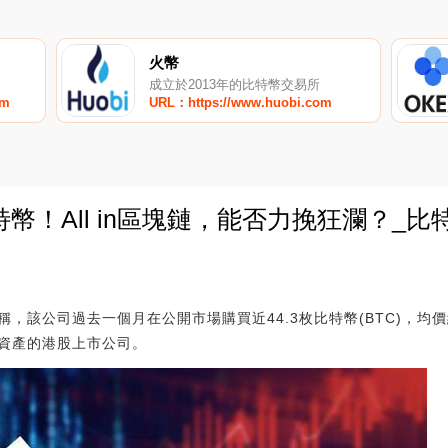
火幣
成立於2013年的比特幣交易所
om
URL：https://www.huobi.com
特幣！All in區塊鏈，能否力挽狂瀾？_比
0
，該公司過去一個月在公開市場購買近44.3枚比特幣(BTC)，均價
資產的港股上市公司。