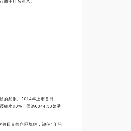
行商中排名第八。
動的虧損。2014年上市首日，
水98%，僅為6844.33萬港
次將目光轉向區塊鏈，卸任4年的