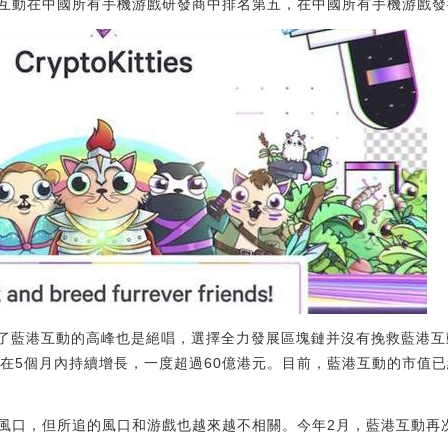
互動在中國所有手機游戲研發商中排名第五，在中國所有手機游戲發
成為了藍港互動的高峰也是絕唱，選擇全力發展區塊鏈并沒有挽救藍港互
在5個月內持續增長，一度超過60億港元。目前，藍港互動的市值已經縮
風口，但所追的風口和游戲也越來越不相關。今年2月，藍港互動再