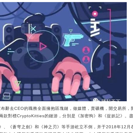
宣布辭去CEO的職務全面擁抱區塊鏈，做媒體，賣礦機，開交易所，
款對標CryptoKitties的鏈游，分別是《加密狗》和《捉妖記》
》、《蒼穹之劍》和《神之刃》等手游屹立不倒，并于2018年12