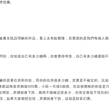
濟危機。
書名耽誤理解的作品，看上去有點難懂，其實講的是我們每個人都有
你，你知道自己有多少錢嗎，你會覺得奇怪，自己有多少錢還能不
的是看住房和存款，而你的住房值多少錢，其實是不確定的。比如你
會默認每套房都值500萬，小區一共值5個億。但這個價格的前提是
供給增加，房價就會下跌，雖然不能確定跌多少，但肯定會低于現在的價
現，如果大家都想兌現，房價就會下跌，這就是財富幻覺。