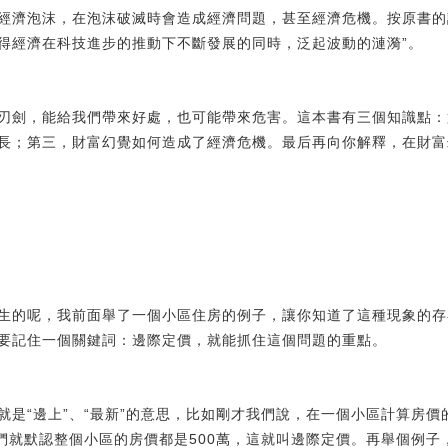
經濟泡沫，在泡沫破滅時會造成經濟問題，甚至經濟危機。按原書的
得經濟在科技進步的推動下不斷發展的同時，泛起波動的漣漪”。
劍，能給我們帶來好處，也可能帶來危害。這本書有三個知識點：
長；第三，財富幻覺如何造成了經濟危機。最后再向你解釋，在財富
的呢，我前面舉了一個小區住房的例子，讓你知道了這種現象的存
要記住一個關鍵詞：邊際定價，就能抓住這個問題的重點。
“邊上”、“最新”的意思，比如剛才我們說，在一個小區計算房價
我們就默認整個小區的房價都是500萬，這就叫邊際定價。再舉個例