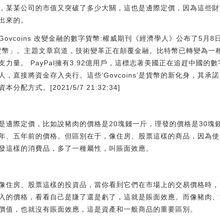
，某某公司的市值又突破了多少大關，這也是邊際定價，因為這些財
出來的。
vcoins 改變金融的數字貨幣:權威期刊《經濟學人》公布了5月8
數字貨幣」。主題文章寫道，技術變革正在顛覆金融。比特幣已轉變為一
力量。 PayPal擁有3.92億用戶，這標志著美國正在追趕中國的
，直接將資金存入央行。這些‘Govcoins’是貨幣的新化身，其
方式。[2021/5/7 21:32:34]
際定價，比如說豬肉的價格是20塊錢一斤，理發的價格是30塊
年、五年前的價格。但區別在于，像住房、股票這樣的商品，因為使
發這樣的消費品，多了一種屬性，叫賬面效應。
住房、股票這樣的投資品，當你看到它們在市場上的交易價格時，
入的價格，看看自己是賺了還是虧了，這就是賬面效應。而像豬肉、
價值，也就沒有賬面效應，這是資產和一般商品的重要區別。