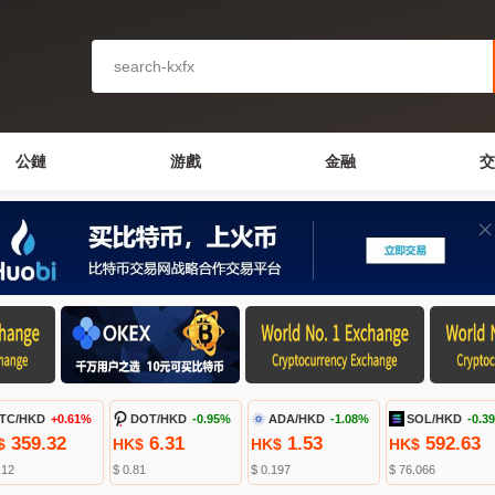
公鏈
游戲
金融
交
TC/HKD
+0.61%
DOT/HKD
-0.95%
ADA/HKD
-1.08%
SOL/HKD
-0.3
359.32
6.31
1.53
592.63
$
HK$
HK$
HK$
.12
$ 0.81
$ 0.197
$ 76.066