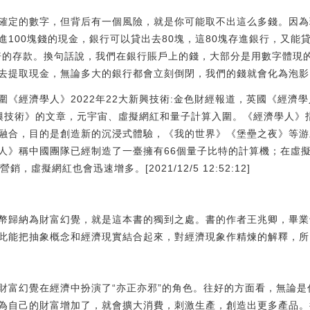
定的數字，但背后有一個風險，就是你可能取不出這么多錢。因為
100塊錢的現金，銀行可以貸出去80塊，這80塊存進銀行，又能
0倍的存款。換句話說，我們在銀行賬戶上的錢，大部分是用數字體現
去提取現金，無論多大的銀行都會立刻倒閉，我們的錢就會化為泡影
圍《經濟學人》2022年22大新興技術:金色財經報道，英國《經濟
新興技術》的文章，元宇宙、虛擬網紅和量子計算入圍。《經濟學人》指
融合，目的是創造新的沉浸式體驗，《我的世界》《堡壘之夜》等游
人》稱中國團隊已經制造了一臺擁有66個量子比特的計算機；在虛
銷，虛擬網紅也會迅速增多。[2021/12/5 12:52:12]
歸納為財富幻覺，就是這本書的獨到之處。書的作者王兆卿，畢業
此能把抽象概念和經濟現實結合起來，對經濟現象作精煉的解釋，所
富幻覺在經濟中扮演了“亦正亦邪”的角色。往好的方面看，無論是
為自己的財富增加了，就會擴大消費，刺激生產，創造出更多產品。