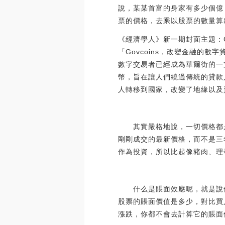
說，某某首富的身家有多少個億
票的價格，去乘以股票的數量算
《經濟學人》新一期封面主題：Go
「Govcoins，改變金融的
數字交易者已經成為華爾街的一支
幣，旨在讓人們繞過傳統的貸款人
人轉移到國家，改變了地緣以及資本分配
其實嚴格地說，一切價格都是邊
剛剛成交的最新價格，而不是三
作為投資，所以比起像豬肉、理
什么是賬面效應呢，就是說像
股票的賬面價值是多少，對比買
漲跌，你都不會去計算它的賬面