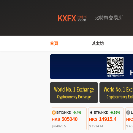
比特幣交易所
首頁
以太坊
BTC/HKD
-0.4%
ETH/HKD
-0.39%
L
505040
14915.4
HK$
HK$
HK
$ 64823.5
$ 1914.44
$ 46