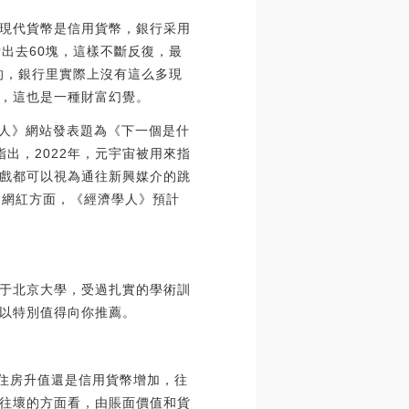
現代貨幣是信用貨幣，銀行采用
貸出去60塊，這樣不斷反復，最
的，銀行里實際上沒有這么多現
，這也是一種財富幻覺。
學人》網站發表題為《下一個是什
出，2022年，元宇宙被用來指
戲都可以視為通往新興媒介的跳
擬網紅方面，《經濟學人》預計
于北京大學，受過扎實的學術訓
以特別值得向你推薦。
住房升值還是信用貨幣增加，往
往壞的方面看，由賬面價值和貨