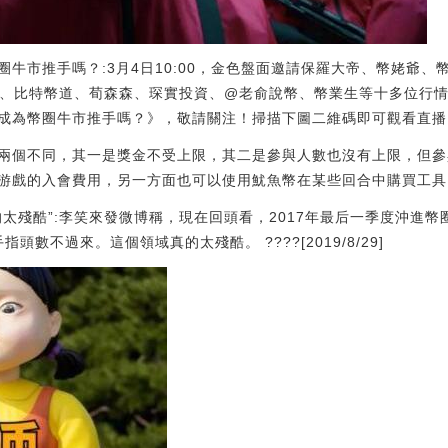
幣圈牛市推手嗎？:3月4日10:00，金色盤面邀請保羅大帝、幣姥爺
師、比特幣道、荀森森、琛實投資、@老俞說幣、幣業生等十多位行
為幣圈牛市推手嗎？》，敬請關注！掃描下圖二維碼即可觀看直播！[20
兩個不同，其一是獎金不受上限，其二是參與人數也沒有上限，但參
游戲的入會費用，另一方面也可以使用魷魚幣在某些回合中購買工具
的太殘酷”:李笑來發微博稱，現在回頭看，2017年最后一季度沖進幣
頭數不過來。這個領域真的太殘酷。 ????[2019/8/29]