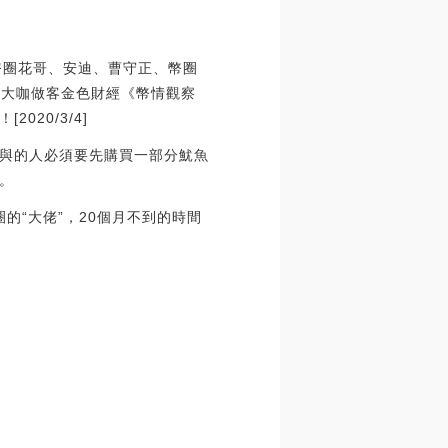
、幣圈花哥、安迪、曹守正、幣圈
情大咖做客金色財經《幣情觀察
20/3/4]
與的人必須要先購買一部分魷魚
。
圈的“大佬”，20個月不到的時間