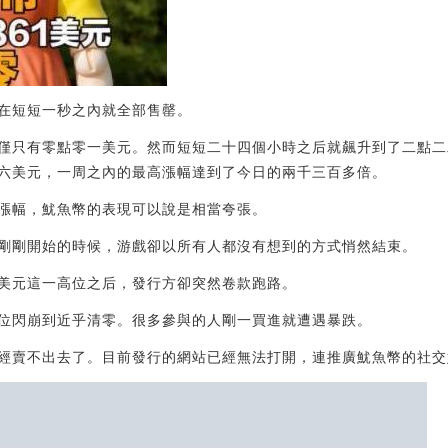
在短短一秒之內就全部售罄。
僅只有零點零一美元。然而短短二十四個小時之后就飆升到了二點二
六美元，一周之內的最高漲幅達到了今日的兩千三百多倍。
漲幅，魷魚幣的表現可以說是相當夸張。
剛剛開始的時候，游戲卻以所有人都沒有想到的方式悄然結束。
美元這一高位之后，發行方卻突然卷款跑路。
位閃崩到近乎清零。很多參與的人剛一買進就遭遇暴跌。
經賣不出去了。目前發行的網站已經無法打開，連推廣魷魚幣的社交