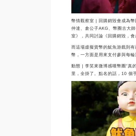
幣情觀察室 | 回購銷毀會成為
仲達、倉公子AKG、幣圈古大
室》，共同討論《回購銷毀，會成
而這場虛擬貨幣的魷魚游戲則有
幣，一方面是用來支付參與每輪
動態 | 李笑來微博感嘆幣圈“真
里，全掛了。點名的話，10 個手指