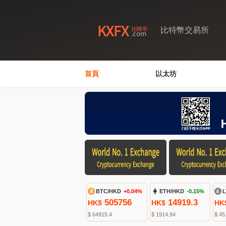
比特幣交易所
首頁
以太坊
BTC/HKD
+0.04%
ETH/HKD
-0.15%
L
505756
14919.3
HK$
HK$
HK
$ 64915.4
$ 1914.94
$ 45