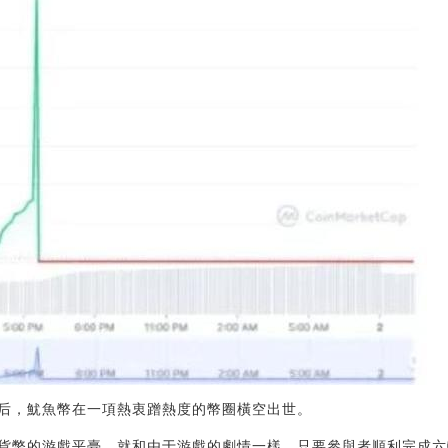
后，魷魚幣在一項熱衷蹭熱度的幣圈橫空出世。
貨幣的游戲平臺，就和由于游戲的劇情一樣，只要參與者順利完成六