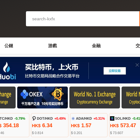
公鏈
游戲
金融
交
TC/HKD
-0.79%
DOT/HKD
+0.49%
ADA/HKD
+0.31%
SOL/HKD
-0.4
354.18
6.34
1.57
573.47
$
HK$
HK$
HK$
.46
$ 0.814
$ 0.201
$ 73.607