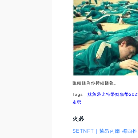
匯頭條為你持續播報。
Tags：
魷魚幣
比特幣魷魚幣202
走勢
火必
SETNFT｜萊昂內爾·梅西推