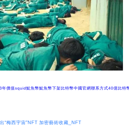
3年價值
squid魷魚幣
魷魚幣下架比特幣中國官網聯系方式
40億比特
出“梅西宇宙”NFT 加密藝術收藏_NFT