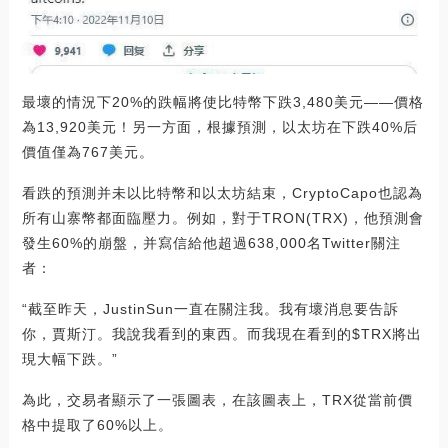
最壞的情況下20%的跌幅將使比特幣下跌3,480美元——價格
為13,920美元！另一方面，根據預測，以太坊在下跌40%后
價值僅為767美元。
看跌的預測并未以比特幣和以太坊結束，CryptoCapo也認為
所有山寨幣都面臨壓力。例如，對于TRON(TRX)，他預測會
發生60%的崩盤，并寫信給他超過638,000名Twitter關注
者：
“截至昨天，JustinSun一直在關注我。我有壞消息要告訴
你，賈斯汀。我說我看到的東西。而我現在看到的$TRX將出
現大幅下跌。”
為此，交易者顯示了一張圖表，在該圖表上，TRX從當前價
格中提取了60%以上。