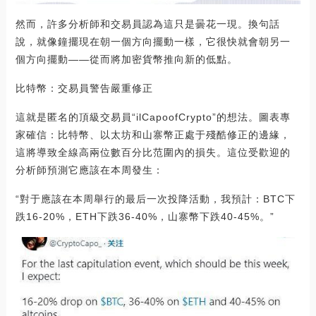
然而，許多分析師和交易員認為這只是曇花一現。換句話
說，就像鐘擺現在朝一個方向擺動一樣，它很快就會朝另一
個方向擺動——從而將加密貨幣推向新的低點。
比特幣：交易員警告嚴重修正
這就是匿名的頂級交易員“ilCapoofCrypto”的想法。圖表專
家確信：比特幣、以太坊和山寨幣正處于殘酷修正的邊緣，
這將導致全線高兩位數百分比范圍內的損失。這位受歡迎的
分析師預測它應該在本周發生：
“對于應該在本周舉行的最后一次投降活動，我預計：BTC下
跌16-20%，ETH下跌36-40%，山寨幣下跌40-45%。”