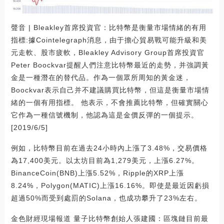
聲音 | Bleakley首席投資官：比特幣是衡量市場情緒的有用
指標:據Cointelegraph消息，由于擔心貿易戰可能升級和美
元走軟、股市疲軟，Bleakley Advisory Group首席投資官
Peter Boockvar提醒人們注意比特幣最近的走勢，并強調黃
金是一種潛在的替代品。作為一個眾所周知的黃金迷，
Boockvar表示自己并不建議購買比特幣，但這是衡量市場情
緒的一個有用指標。 他表示，不會推薦比特幣，但確實關心
它作為一種信號機制，他認為這是金價反彈的一個提示。
[2019/6/5]
例如，比特幣目前在過去24小時內上漲了3.48%，交易價格
為17,400美元。以太坊目前為1,279美元，上漲6.27%。
BinanceCoin(BNB)上漲5.52%，Ripple的XRP上漲
8.24%，Polygon(MATIC)上漲16.16%。即使是最近因虧損
超過50%而受到處罰的Solana，也成功攀升了23%左右。
金色財經現場報道 量子比特幣創始人張建國：區塊鏈目前最