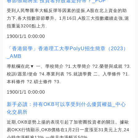
春節假期將至 投資者持股還是持幣？_FOF
受到人民幣匯率大幅反彈等因素的提振,A股在北上資金的助
力下,各大指數節節攀升。1月16日,A股三大指數繼續走強,滬
指重返3200點上方.
1900/1/1 0:00:00
「香港留學」香港理工大學PolyU招生簡章（2023）
_AMB
導航欄在此▼ 一、學校簡介 ?1.大學簡介 ?2.榮譽與成就 ?3.
校訓/愿景/使命 ?4.專業列表 ?5.就讀學費 二、入學條件 ?1.
本科條件 ?2.碩士條件 ?3.
1900/1/1 0:00:00
新手必讀：持有OKB可以享受到什么優質權益_中心
化交易所
近期,OKB逆勢上揚的表現引起了加密圈投資者的關注。據歐
易OKX行情顯示,OKB價格在1月2日一度漲至31美元上方,24
小時內漲幅逾13%,一個月內漲幅近50%.