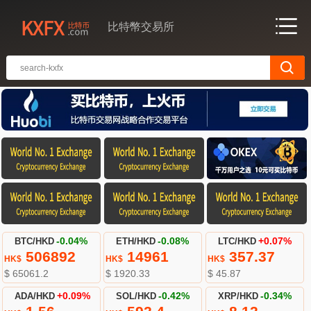
比特幣交易所
BTC/HKD
-0.04%
ETH/HKD
-0.08%
LTC/HKD
+0.07%
506892
14961
357.37
HK$
HK$
HK$
$ 65061.2
$ 1920.33
$ 45.87
ADA/HKD
+0.09%
SOL/HKD
-0.42%
XRP/HKD
-0.34%