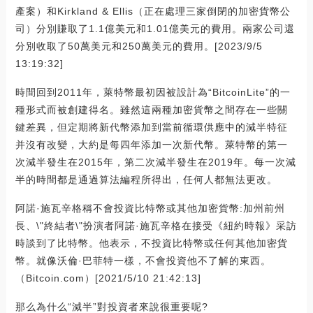
產案）和Kirkland & Ellis（正在處理三家倒閉的加密貨幣公
司）分別賺取了1.1億美元和1.01億美元的費用。兩家公司還
分別收取了50萬美元和250萬美元的費用。[2023/9/5
13:19:32]
時間回到2011年，萊特幣最初因被設計為“BitcoinLite”的一
種形式而被創建得名。雖然這兩種加密貨幣之間存在一些關
鍵差異，但定期將新代幣添加到當前循環供應中的減半特征
并沒有改變，大約是每四年添加一次新代幣。萊特幣的第一
次減半發生在2015年，第二次減半發生在2019年。每一次減
半的時間都是通過算法編程所得出，任何人都無法更改。
阿諾·施瓦辛格稱不會投資比特幣或其他加密貨幣:加州前州
長、\"終結者\"扮演者阿諾·施瓦辛格在接受《紐約時報》采訪
時談到了比特幣。他表示，不投資比特幣或任何其他加密貨
幣。就像沃倫·巴菲特一樣，不會投資他不了解的東西。
（Bitcoin.com）[2021/5/10 21:42:13]
那么為什么“減半”對投資者來說很重要呢?