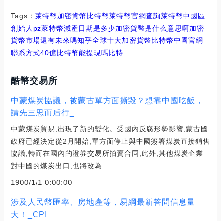
Tags：
萊特幣
加密貨幣
比特幣萊特幣官網查詢
萊特幣中國區
創始人pz
萊特幣減產日期是多少加密貨幣是什么意思啊
加密
貨幣市場還有未來嗎知乎
全球十大加密貨幣比特幣中國官網
聯系方式
40億比特幣能提現嗎
比特
酷幣交易所
中蒙煤炭協議，被蒙古單方面撕毀？想靠中國吃飯，
請先三思而后行_
中蒙煤炭貿易,出現了新的變化。受國內反腐形勢影響,蒙古國
政府已經決定從2月開始,單方面停止與中國簽署煤炭直接銷售
協議,轉而在國內的證券交易所拍賣合同,此外,其他煤炭企業
對中國的煤炭出口,也將改為.
1900/1/1 0:00:00
涉及人民幣匯率、房地產等，易綱最新答問信息量
大！_CPI