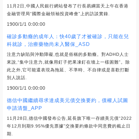
11月2日,中國人民銀行網站發布了行長易綱當天上午在香港
金融管理局“國際金融領袖投資峰會”上的訪談實錄.
1900/1/1 0:00:00
確診多動癥的成年人：快40歲了才被確診，只能在兒
科就診，治療藥物尚未入醫保_ASD
注意力缺陷與沖動障礙,也就是俗稱的多動癥。對ADHD人士
來說,“集中注意力,就像用釘子把果凍釘在墻上一樣困難”。除
此之外,它可能還表現為拖延、不準時、不自律或是喜歡打斷
別人說話.
1900/1/1 0:00:00
德信中國繼續尋求達成美元債交換要約，債權人試圖
申請清盤_APP
11月28日,德信中國發布公告,延長旗下唯一存續美元債“2022
年12月到期9.95%優先票據”交換要約條款中同意費的截止日
期.