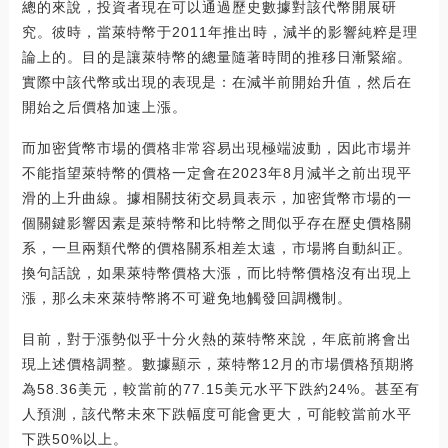
總的來說，投資者現在可以通過歷史數據對該代幣開展研
究。彼時，當萊特幣于2011年推出時，減半的影響純粹是理
論上的。目的是讓萊特幣的總量隨著時間的推移日漸緊縮。
實際中該代幣或出現的表現是：在減半前開始升值，然后在
開始之后價格加速上漲。
而加密貨幣市場的價格非常容易出現極端波動，因此市場并
不能指望萊特幣的價格一定會在2023年8月減半之前出現平
滑的上升曲線。據相關技術交易員表示，加密貨幣市場的一
個關鍵影響因素是萊特幣和比特幣之間似乎存在歷史價格關
系，一旦兩類代幣的價格關系相差太遠，市場將自動糾正。
換句話說，如果萊特幣價格大漲，而比特幣價格沒有出現上
漲，那么未來萊特幣將不可避免地觸發回調機制。
目前，對于漲勢似乎十分火熱的萊特幣來說，年底前將會出
現上述價格調整。數據顯示，萊特幣12月的市場價格預期將
為58.36美元，較當前的77.15美元水平下跌約24%。甚至有
人預測，該代幣未來下跌幅度可能會更大，可能較當前水平
下跌50%以上。