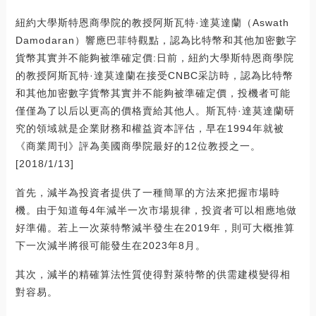
紐約大學斯特恩商學院的教授阿斯瓦特·達莫達蘭（Aswath
Damodaran）響應巴菲特觀點，認為比特幣和其他加密數字
貨幣其實并不能夠被準確定價:日前，紐約大學斯特恩商學院
的教授阿斯瓦特·達莫達蘭在接受CNBC采訪時，認為比特幣
和其他加密數字貨幣其實并不能夠被準確定價，投機者可能
僅僅為了以后以更高的價格賣給其他人。斯瓦特·達莫達蘭研
究的領域就是企業財務和權益資本評估，早在1994年就被
《商業周刊》評為美國商學院最好的12位教授之一。
[2018/1/13]
首先，減半為投資者提供了一種簡單的方法來把握市場時
機。由于知道每4年減半一次市場規律，投資者可以相應地做
好準備。若上一次萊特幣減半發生在2019年，則可大概推算
下一次減半將很可能發生在2023年8月。
其次，減半的精確算法性質使得對萊特幣的供需建模變得相
對容易。