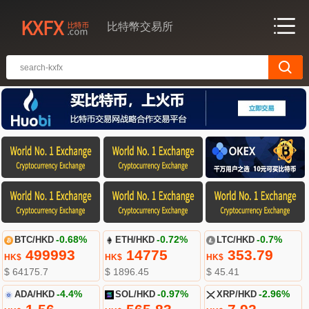
比特幣交易所
BTC/HKD
-0.68%
ETH/HKD
-0.72%
LTC/HKD
-0.7%
499993
14775
353.79
HK$
HK$
HK$
$ 64175.7
$ 1896.45
$ 45.41
ADA/HKD
-4.4%
SOL/HKD
-0.97%
XRP/HKD
-2.96%