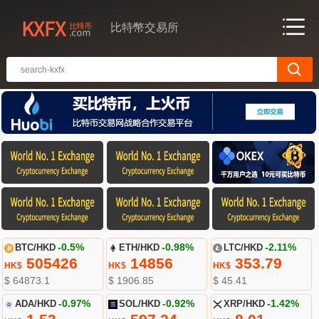
比特幣交易所
BTC/HKD
-0.5%
ETH/HKD
-0.98%
LTC/HKD
-2.11%
505426
14856
353.79
HK$
HK$
HK$
$ 64873.1
$ 1906.85
$ 45.41
ADA/HKD
-0.97%
SOL/HKD
-0.92%
XRP/HKD
-1.42%