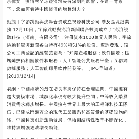
余偉文：疫情對全球經濟增長有深刻的影響，在這一背景
下，您如何看待中國經濟的增長潛力？
動態 | 字節跳動與澎湃合資成立視聽科技公司 涉及區塊鏈業
務:12月10日，字節跳動與澎湃新聞聯合投資成立了“澎湃視
聽科技（濟南）有限公司”，注冊資本1000萬元人民幣，字節
跳動和澎湃新聞各自持有49%和51%的股份。查詢發現，該
公司工商登記的經營范圍為：“知識產權服務；軟件開發；區
塊鏈技術相關軟件和服務；人工智能公共服務平臺；互聯網
數據服務；人工智能應用軟件開發等。（IPO早知道）
[2019/12/14]
易綱：中國經濟的潛在增長率將保持在合理區間。中國擁有
超大規模市場，城鎮化率仍有較大提升空間，中等收入階層
消費需求穩步增長。中國擁有世界上最大的工程師和技工隊
伍，已建成門類齊全的現代工業體系和高質量的基礎設施網
絡。中國科技創新蓬勃發展，供給側結構性改革不斷深化，
將持續增強經濟增長動能。