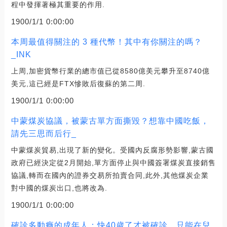
程中發揮著極其重要的作用.
1900/1/1 0:00:00
本周最值得關注的 3 種代幣！其中有你關注的嗎？
_INK
上周,加密貨幣行業的總市值已從8580億美元攀升至8740億
美元,這已經是FTX慘敗后復蘇的第二周.
1900/1/1 0:00:00
中蒙煤炭協議，被蒙古單方面撕毀？想靠中國吃飯，
請先三思而后行_
中蒙煤炭貿易,出現了新的變化。受國內反腐形勢影響,蒙古國
政府已經決定從2月開始,單方面停止與中國簽署煤炭直接銷售
協議,轉而在國內的證券交易所拍賣合同,此外,其他煤炭企業
對中國的煤炭出口,也將改為.
1900/1/1 0:00:00
確診多動癥的成年人：快40歲了才被確診，只能在兒