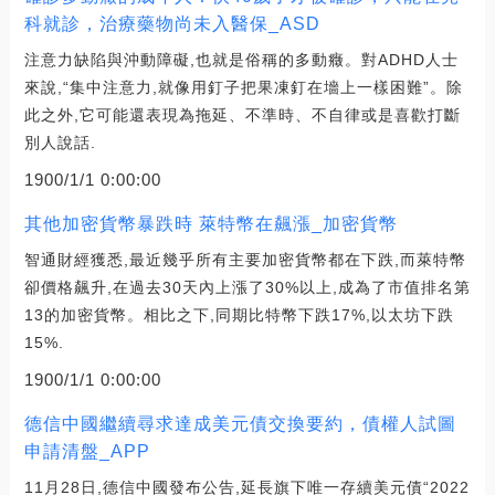
科就診，治療藥物尚未入醫保_ASD
注意力缺陷與沖動障礙,也就是俗稱的多動癥。對ADHD人士
來說,“集中注意力,就像用釘子把果凍釘在墻上一樣困難”。除
此之外,它可能還表現為拖延、不準時、不自律或是喜歡打斷
別人說話.
1900/1/1 0:00:00
其他加密貨幣暴跌時 萊特幣在飆漲_加密貨幣
智通財經獲悉,最近幾乎所有主要加密貨幣都在下跌,而萊特幣
卻價格飆升,在過去30天內上漲了30%以上,成為了市值排名第
13的加密貨幣。相比之下,同期比特幣下跌17%,以太坊下跌
15%.
1900/1/1 0:00:00
德信中國繼續尋求達成美元債交換要約，債權人試圖
申請清盤_APP
11月28日,德信中國發布公告,延長旗下唯一存續美元債“2022