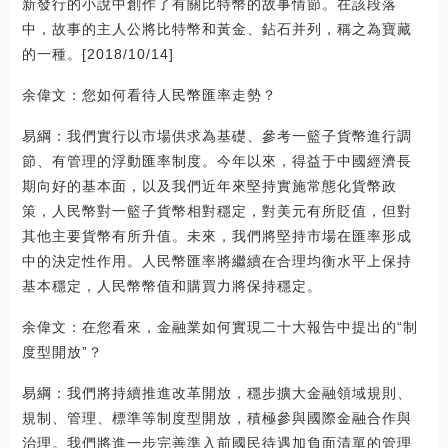
新發行的小說中創作了有關比特幣的故事情節。在該段落
中，故事的主人公將比特幣和黃金、鉆石并列，稱之為寶藏
的一種。[2018/10/14]
余偉文：您如何看待人民幣匯率走勢？
易綱：我們實行以市場供求為基礎、參考一籃子貨幣進行調
節、有管理的浮動匯率制度。今年以來，得益于中國經濟長
期向好的基本面，以及我們近年來堅持實施常態化貨幣政
策，人民幣對一籃子貨幣相對穩定，對美元有所貶值，但對
其他主要貨幣有所升值。未來，我們將堅持市場在匯率形成
中的決定性作用。人民幣匯率將繼續在合理均衡水平上保持
基本穩定，人民幣幣值和購買力將保持穩定。
余偉文：在您看來，金融業如何實現二十大報告中提出的“制
度型開放”？
易綱：我們將持續推進改革開放，穩步擴大金融領域規則、
規制、管理、標準等制度型開放，積極參與國際金融合作與
治理。我們將進一步完善準入前國民待遇加負面清單的管理