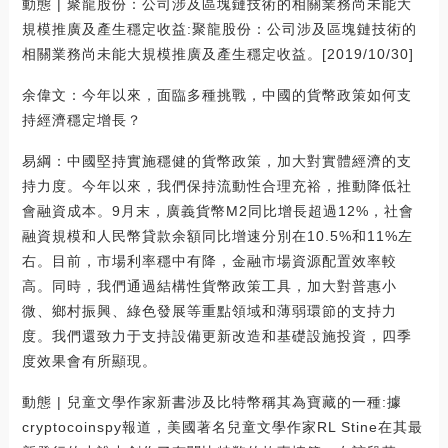
動態 | 聚龍股份：公司涉及區塊鏈技術的相關業務尚未能大
規模推廣及產生穩定收益:聚龍股份：公司涉及區塊鏈技術的
相關業務尚未能大規模推廣及產生穩定收益。[2019/10/30]
余偉文：今年以來，面臨多種挑戰，中國的貨幣政策如何支
持經濟穩定增長？
易綱：中國堅持實施穩健的貨幣政策，加大對實體經濟的支
持力度。今年以來，我們保持流動性合理充裕，推動降低社
會融資成本。9月末，廣義貨幣M2同比增長超過12%，社會
融資規模和人民幣貸款余額同比增速分別在10.5%和11%左
右。目前，市場利率穩中有降，金融市場資源配置效率較
高。同時，我們通過結構性貨幣政策工具，加大對普惠小
微、鄉村振興、綠色發展等重點領域和薄弱環節的支持力
度。我們還致力于支持設備更新改造和基礎設施投資，四季
度效果會有所顯現。
動態 | 兒童文學作家新書涉及比特幣稱其為寶藏的一種:據
cryptocoinspy報道，美國著名兒童文學作家RL Stine在其最