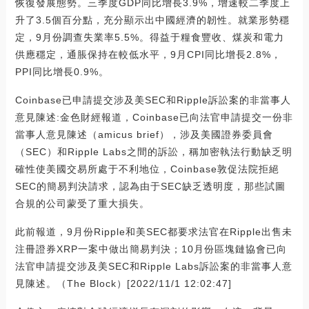
恢復發展態勢。三季度GDP同比增長3.9%，增速較二季度上
升了3.5個百分點，充分顯示出中國經濟的韌性。就業形勢穩
定，9月份調查失業率5.5%。得益于糧食豐收、煤炭和電力
供應穩定，通脹保持在較低水平，9月CPI同比增長2.8%，
PPI同比增長0.9%。
Coinbase已申請提交涉及美SEC和Ripple訴訟案的非當事人
意見陳述:金色財經報道，Coinbase已向法官申請提交一份非
當事人意見陳述（amicus brief），涉及美國證券委員會
（SEC）和Ripple Labs之間的訴訟，稱加密執法行動缺乏明
確性使美國交易所處于不利地位，Coinbase敦促法院拒絕
SEC的簡易判決請求，認為由于SEC缺乏透明度，那些試圖
合規的公司蒙受了重大損失。
此前報道，9月份Ripple和美SEC都要求法官在Ripple出售未
注冊證券XRP一案中做出簡易判決；10月份區塊鏈協會已向
法官申請提交涉及美SEC和Ripple Labs訴訟案的非當事人意
見陳述。（The Block）[2022/11/1 12:02:47]