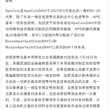
猿幣
ApeCoin是ApeCoinDAO于2022年3月推出的一種ERC-20
代幣。除了作為一種促進貨幣交易的去中心化貨幣外，APE
還有一些其他用例，包括授予其持有者在ApeCoinDAO中的
治理權和提供獨家活動的訪問權限和服務。APE的總供應量
為10億個代幣，其中1.5億個代幣分配給了流行的
BoredApeYachtClub(BAYC)和
MutantApeYachtClub(MAYC)系列的NFT持有者。
加密貨幣法案本周將首次在美國國會付諸表決:7月26日消
息，美國眾議院金融服務委員將于本周就幾項制定加密貨幣
監管框架的法案進行投票表決，這將是國會山為數字資產行
業編纂聯邦監管法規的一個里程碑。該委員會計劃考慮的立
法包括一項將定義加密貨幣何時是證券或商品的法案，另一
項法案將建立一個監管穩定幣的制度。這將是加密貨幣監管
法案首次在國會付諸表決，也是加密貨幣游說者的一次勝
利。不過，這些法案能否獲得民主黨的支持仍有待觀察，許
多人認為民主黨的支持對這些法案最終能否成為法律至關重