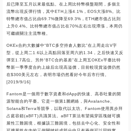
后已降至五月以來最低點。在上周比特幣橫盤期間，多個主
流幣出現反彈行情，其中ETH上漲4.1%，EOS大漲8%。比
特幣總市值占比由69.7%微降至69.3%，ETH總市值占比則
上升0.4%。比特幣總市值占比在70%左右出現滯漲，本周仍
可繼續關注主流幣種。
OKEx合約大數據中“BTC多空持倉人數比”在上周走出V字
型，從上周二1.6以上高點回落至周六的1.34，之后快速又反
彈至1.7高位。另外“BTC合約基差”在上周五OKEx平臺比特
幣新一季季度合約上線后出現高溢價，目前較現貨溢價仍然
在$300美元左右，表明市場仍然看好今年后市行情。
[2019/9/16]
Fantom是一個用于數字資產和dApp的快速、高吞吐量的開
源智能合約平臺。它是一個第1層網絡，與Avalanche、
Solana和Terra等競爭，以取代以太坊。Fantom使用異步拜
占庭容錯(aBFT)共識算法。aBFT算法有望揭穿區塊鏈可擴
展性三難困境，根據該三難困境，包括去中心化、安全性和
可擴展性在內的三個關鍵組成部分中只有兩個可以同時實