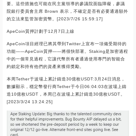
要。這些措施也可能在民主黨領導的參議院面臨障礙，參議
院銀行委員會主席 Brown 表示，不確定是否有必要通過額外
的立法來監管加密貨幣。[2023/7/26 15:59:17]
ApeCoin質押計劃于12月7日上線
ApeCoin項目經理已將其帶到Twitter上宣布一項備受期待的
功能——ApeCoin質押——將很快部署。Staking是加密過程
中的一個常見過程，它讓代幣所有者通過使用專門的智能合
約鎖定和持有他們的資產來獲得獎勵。
本周Tether于波場上累計鑄造30億枚USDT:3月24日消息，
數據顯示，穩定幣發行商Tether于今日06:04:03在波場上鑄
造10億枚USDT，本周已在波場上累計鑄造30億枚USDT。
[2023/3/24 13:24:25]