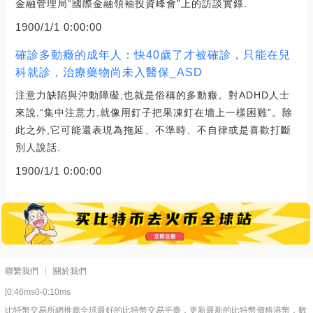
金融管理局“國際金融領袖投資峰會”上的訪談實錄.
1900/1/1 0:00:00
確診多動癥的成年人：快40歲了才被確診，只能在兒
科就診，治療藥物尚未入醫保_ASD
注意力缺陷與沖動障礙,也就是俗稱的多動癥。對ADHD人士
來說,“集中注意力,就像用釘子把果凍釘在墻上一樣困難”。除
此之外,它可能還表現為拖延、不準時、不自律或是喜歡打斷
別人說話.
1900/1/1 0:00:00
聯繫我們
關於我們
[0:46ms0-0:10ms
比特幣交易所網推薦全球最好的比特幣交易平臺，更新最新的比特幣價格港幣，數