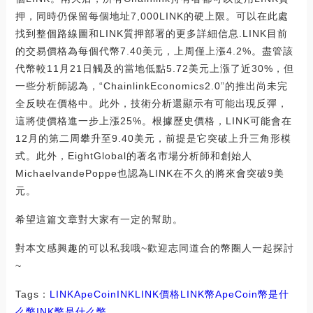
押，同時仍保留每個地址7,000LINK的硬上限。可以在此處
找到整個路線圖和LINK質押部署的更多詳細信息.LINK目前
的交易價格為每個代幣7.40美元，上周僅上漲4.2%。盡管該
代幣較11月21日觸及的當地低點5.72美元上漲了近30%，但
一些分析師認為，“ChainlinkEconomics2.0”的推出尚未完
全反映在價格中。此外，技術分析還顯示有可能出現反彈，
這將使價格進一步上漲25%。根據歷史價格，LINK可能會在
12月的第二周攀升至9.40美元，前提是它突破上升三角形模
式。此外，EightGlobal的著名市場分析師和創始人
MichaelvandePoppe也認為LINK在不久的將來會突破9美
元。
希望這篇文章對大家有一定的幫助。
對本文感興趣的可以私我哦~歡迎志同道合的幣圈人一起探討
~
Tags：
LINK
ApeCoin
INKLINK價格
LINK幣
ApeCoin幣是什
么幣
INK幣是什么幣