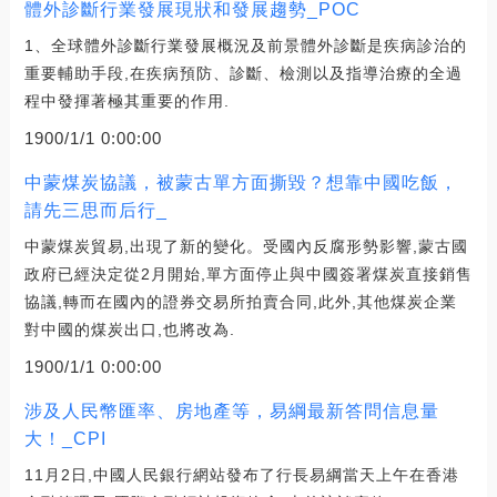
體外診斷行業發展現狀和發展趨勢_POC
1、全球體外診斷行業發展概況及前景體外診斷是疾病診治的
重要輔助手段,在疾病預防、診斷、檢測以及指導治療的全過
程中發揮著極其重要的作用.
1900/1/1 0:00:00
中蒙煤炭協議，被蒙古單方面撕毀？想靠中國吃飯，
請先三思而后行_
中蒙煤炭貿易,出現了新的變化。受國內反腐形勢影響,蒙古國
政府已經決定從2月開始,單方面停止與中國簽署煤炭直接銷售
協議,轉而在國內的證券交易所拍賣合同,此外,其他煤炭企業
對中國的煤炭出口,也將改為.
1900/1/1 0:00:00
涉及人民幣匯率、房地產等，易綱最新答問信息量
大！_CPI
11月2日,中國人民銀行網站發布了行長易綱當天上午在香港