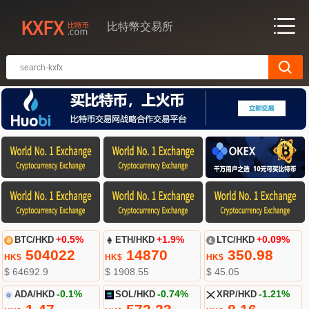
比特幣交易所
BTC/HKD
+0.5%
ETH/HKD
+1.9%
LTC/HKD
+0.09%
504022
14870
350.98
HK$
HK$
HK$
$ 64692.9
$ 1908.55
$ 45.05
ADA/HKD
-0.1%
SOL/HKD
-0.74%
XRP/HKD
-1.21%