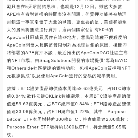
勵只會在5天后開始累積，也就是12月12日。雖然大多數
APE持有者對這樣的時間表沒有問題，但質押功能將被地理
封鎖這一事實引發了大量的爭議。更重要的是，美國和加拿
大的居民將無法進行質押，這兩個國家估計有50%的
ApeCoin社區成員居住在這些地方。意識到這種不便程度的
ApeCoin開發人員將監管限制列為地理封鎖的原因。撇開即
將部署的APE質押不談，最近推出的ApeCoinDAO社區主導
的NFT市場。由SnagSolutions開發的市場提供“專為BAYC
和Otherside社區構建的獨特功能，包括ApeCoin質押和NFT
元數據集成”以及使用ApeCoin進行的交易的減半費用。
數據：BTC證券產品總價值本周達59.63億美元，占BTC總市
值0.84%:歐科云鏈OKLink數據顯示，本周BTC證券產品總價
值達59.63億美元，占BTC總市值0.84%；ETH證券產品總價
值達33.06億美元，占ETH總市值1.22%。其中，Purpose
Bitcoin ETF本周增持約300枚BTC，持倉總量達2.00萬枚；
Purpose Ether ETF增持約1300枚ETH，持倉總量5.65萬
枚。