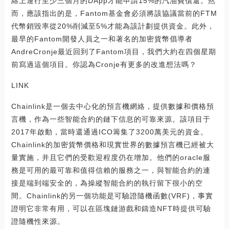
絡上運行至少三個月的DApp才能申請15%的汽油費償還。然
而，應該指出的是，Fantom基金會必須將該協議當前的FTM
代幣銷毀率從20%削減至5%才能為該計劃提供資金。此外，
最早的Fantom開發人員之一和著名的加密貨幣倡導者
AndreCronje最近回到了Fantom項目，我們大約在四個星期
前寫過這個項目。你認為Cronje有更多的改進想法嗎？
LINK
Chainlink是一個去中心化的預言機網絡，提供數據和價格預
言機，作為一些智能合約的鏈下信息的可靠來源。該項目于
2017年啟動，當時還通過ICO籌集了3200萬美元的資金。
Chainlink的加密貨幣價格和現實世界的數據預言機已經被大
量實施，并且它們的受歡迎程度仍在增加。他們的oracle服
務是可用的最可靠和值得信賴的服務之一，與智能合約的連
接是端到端安全的，為操縱智能合約的執行留下很小的空
間。Chainlink的另一個功能是可驗證隨機函數(VRF)，事實
證明它非常有用，可以在區塊鏈游戲和鑄造NFT時提供可驗
證隨機性來源。