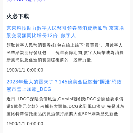
火必下載
京東科技助力數字人民幣引領春節消費新風尚 京東場
景交易額同比增長12倍_數字人
領取數字人民幣消費券/紅包在線上線下“買買買”、用數字人
民幣給親朋好發紅包……兔年春節期間,數字人民幣成為消費
新風尚以及促進消費回暖復蘇的一股新力量.
1900/1/1 0:00:00
2023年最大的雷來了？145億美金巨鯨若“擱淺”恐致
熊市雪上加霜_DCG
近日《DCG深陷負債風波,Gemini聯創致DCG公開信要求償
還9億美元欠款》占據各大頭條,DCG來到風口浪尖,先是其灰
度比特幣信托產品的負溢價持續擴大至50%刷新歷史新低.
1900/1/1 0:00:00