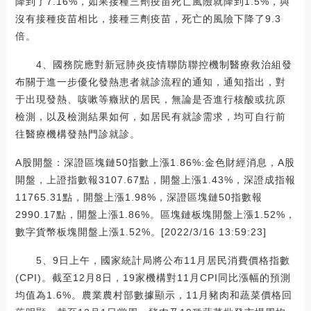
降到了7.16%，如果接種三劑疫苗死亡風險就降到1.5%，與
沒有接種疫苗相比，接種三劑疫苗，死亡的風險下降了9.3
倍。
4、國務院應對新冠肺炎疫情聯防聯控機制醫療救治組發
布關于進一步優化發熱患者就診流程的通知，通知指出，對
于出現發熱、咳嗽等癥狀的居民，無論是否進行核酸或抗原
檢測，以及檢測結果如何，如居民有就診需求，均可自行前
往醫療機構發熱門診就診。
A股開盤：深證區塊鏈50指數上漲1.86%:金色財經消息，A股
開盤，上證指數報3107.67點，開盤上漲1.43%，深證成指報
11765.31點，開盤上漲1.98%，深證區塊鏈50指數報
2990.17點，開盤上漲1.86%。區塊鏈板塊開盤上漲1.52%，
數字貨幣板塊開盤上漲1.52%。[2022/3/16 13:59:23]
5、9日上午，國家統計局將公布11月居民消費價格指數
(CPI)。截至12月8日，19家機構對11月CPI同比漲幅的預測
均值為1.6%。農業農村部數據顯示，11月豬肉和蔬菜價格回