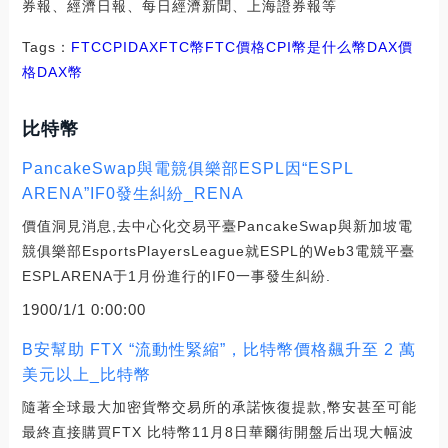
券報、經濟日報、每日經濟新聞、上海證券報等
Tags：
FTC
CPI
DAXFTC幣
FTC價格
CPI幣是什么幣DAX價
格
DAX幣
比特幣
PancakeSwap與電競俱樂部ESPL因“ESPL
ARENA”IF0發生糾紛_RENA
價值洞見消息,去中心化交易平臺PancakeSwap與新加坡電
競俱樂部EsportsPlayersLeague就ESPL的Web3電競平臺
ESPLARENA于1月份進行的IF0一事發生糾紛.
1900/1/1 0:00:00
B安幫助 FTX “流動性緊縮”，比特幣價格飆升至 2 萬
美元以上_比特幣
隨著全球最大加密貨幣交易所的承諾恢復提款,幣安甚至可能
最終直接購買FTX 比特幣11月8日華爾街開盤后出現大幅波