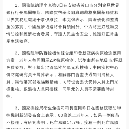
1、國務院總理李克強8日在安徽省黃山市分別會見世界
銀行行長馬爾帕斯、國際貨幣基金組織總裁格奧爾基耶娃和
世界貿易組織總干事伊維拉。李克強表示，隨著優化調整措
施的落實，中國經濟增速將會持續回升。中方將更好統籌疫
情防控和經濟社會發展，守護人民生命安全，維護好正常生
產生活秩序。
2、國務院聯防聯控機制綜合組印發新冠病抗原檢測應用
方案，老年人每周開展2次抗原檢測，試劑由所在地級市/區縣
免費發放。對于檢出混管陽性的單元和樓棟，中國疾控中心
傳防處研究員王麗萍表示，相關部門會盡快通知到混檢人
員，讓他落實就地隔離措施，同時也會盡快安排人員上門采
樣復核。跟混檢人員同樓棟、同單元的人員不需要臨時封
控。
3、國家疾控局衛生免疫司司長夏剛昨日在國務院聯防聯
控機制新聞發布會上表示，80歲以上老年人，如果一劑疫苗
不接種，有研究表明，死亡風險14.7%，接種一劑死亡風險