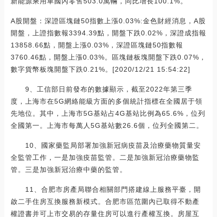
新能源乘用車國內零售503.0萬輛，同比增長100.1%。
A股開盤：深證區塊鏈50指數上漲0.03%:金色財經消息，A股
開盤，上證指數報3394.39點，開盤下跌0.02%，深證成指報
13858.66點，開盤上漲0.03%，深證區塊鏈50指數報
3760.46點，開盤上漲0.03%。區塊鏈板塊開盤下跌0.07%，
數字貨幣板塊開盤下跌0.21%。[2020/12/21 15:54:22]
9、工信部日前發布的數據顯示，截至2022年第三季
度，上海市在5G網絡能級方面的多個統計指標在全國居于領
先地位。其中，上海市5G基站占4G基站比例為65.6%，位列
全國第一。上海市每萬人5G基站數26.6個，位列全國第二。
10、國家藥監局部署加強新冠病疫苗及治療藥物質量安
全監管工作，一是加強疫苗監管。二是加強新冠治療藥物監
管。三是加強新冠治療中藥的監管。
11、合肥市房產局聯合相關部門搭建線上服務平臺，開
啟二手住房互換服務新模式。合肥市區范圍內已取得不動產
權證書并可上市交易的存量住房可以進行產權互換。房屋互