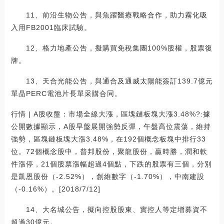
11、前沿生物公告，與魚躍醫療戰略合作，助力霧化吸
入用FB2001臨床試驗。
12、格力地產公告，擬購買免稅集團100%股權，股票復
牌。
13、天合光能公告，與通合及通威太陽能簽訂139.7億元
單晶PERC電池片長單采購合同。
行情 | A股收盤：市場全線大漲，區塊鏈板塊大漲3.48%?:據
公開數據顯示，A股早盤展開強勢反彈，午盤高位震蕩，維持
強勢，區塊鏈板塊大漲3.48%，在192個概念板塊中排行33
位。72個概念股中，普邦股份，聚龍股份，贏時勝，潤和軟
件漲停，21個股票漲幅超過4個點，下跌的股票有三個，分別
是凱恩股份（-2.52%），創維數字（-1.70%），中南建設
（-0.16%）。[2018/7/12]
14、大名城公告，擬向控股股東、實控人等定增募資不
超過30億元。