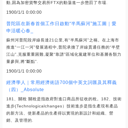
動,因為加密貨幣交易所FTX的動蕩進一步懲罰了市場.
1900/1/1 0:00:00
普陀區在新春首個工作日啟動“半馬蘇河”施工圖｜愛
申活暖心春_
蘇州河普陀段岸線長達21公里,有“半馬蘇河”之稱。在上海市
推進“一江一河”發展過程中,普陀承擔了岸線貫通任務的“半壁
江山”,克服重重困難,凝聚“靠譜”區域化黨建單位和基層各類力
量參與,將“斷點”.
1900/1/1 0:00:00
經濟學人｜常用經濟術語700個中英文詞匯及其釋義
（四）_Absolute
181、關稅 關稅是指政府對進口商品所征收的稅。182、技術
進步(Technologicalchanges）技術進步是指生產現有產品
的新方法、使新產品的生產得以實現的新設計和組織、營
銷、及管理的.