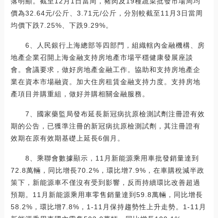
落明顯。截至12月1日當周，豬肉及19種蔬菜批發市場周均
價為32.64元/公斤、3.71元/公斤，分別較截至11月3日當周
均價下跌7.25%、下跌9.29%。
6、人民銀行上海總部等四部門，組織轄內金融機構、房
地產企業召開上海金融支持房地產市場平穩健康發展座談
會。會議要求，做好房地產金融工作。協助和支持房地產企
業在資本市場融資。加大住房租賃金融支持力度。支持房地
產項目并購重組，做好并購相關金融服務。
7、國家藥監局發布延長新冠病抗原檢測試劑注冊證有效
期的公告，已獲準注冊的新冠病抗原檢測試劑，其注冊證有
效期在原有效期基礎上延長6個月。
8、乘聯會數據顯示，11月新能源乘用車批發銷量達到
72.8萬輛，同比增長70.2%，環比增7.9%，在車購稅減半政
策下，新能源車不僅沒有受到影響，反而持續環比改善超過
預期。11月新能源乘用車零售銷量達到59.8萬輛，同比增長
58.2%，環比增7.8%，1-11月保持趨勢性上升走勢。1-11月