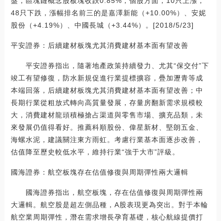
盤，區塊鏈概念股板塊收跌0.85%，個股方面，10只上漲，
48只下跌，漲幅排名前三的是嘉澤新能（+10.00%）、安妮
股份（+4.19%）、中國長城（+3.44%）。[2018/5/23]
平安證券：后續建材板塊尤其消費建材基本面有望改善
平安證券指出，隨著地產政策持續發力、尤其“保交付”下
竣工有望修復，防水新規促進行業提標擴容，疊加瀝青等成
本端回落，后續建材板塊尤其消費建材基本面有望改善；中
長期行業從粗放式轉向高質量發展，存量房翻新需求規模較
大，消費建材龍頭積極搶占渠道與零售市場、擴充品類，未
來發展仍值得看好。推薦科順股份、偉星新材、堅朗五金、
海螺水泥，建議關注東方雨虹。考慮行業基本面逐步改善，
估值降至歷史較低水平，維持行業“強于大市”評級。
國海證券：航空板塊存在估值修復與周期彈性兩大邏輯
國海證券指出，航空板塊，存在估值修復與周期彈性兩
大邏輯。航空股是超左側品種，A股表現更為突出。對于本輪
航空業周期彈性，潛在需求增長孕育基礎，核心航線提價打