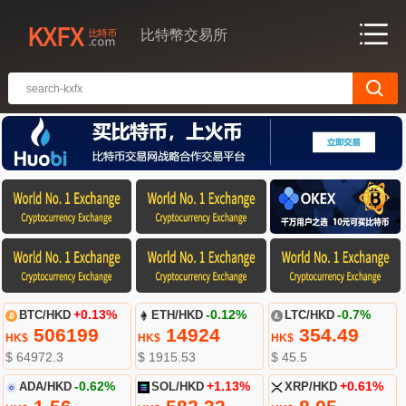
比特幣交易所
BTC/HKD
+0.13%
ETH/HKD
-0.12%
LTC/HKD
-0.7%
506199
14924
354.49
HK$
HK$
HK$
$ 64972.3
$ 1915.53
$ 45.5
ADA/HKD
-0.62%
SOL/HKD
+1.13%
XRP/HKD
+0.61%