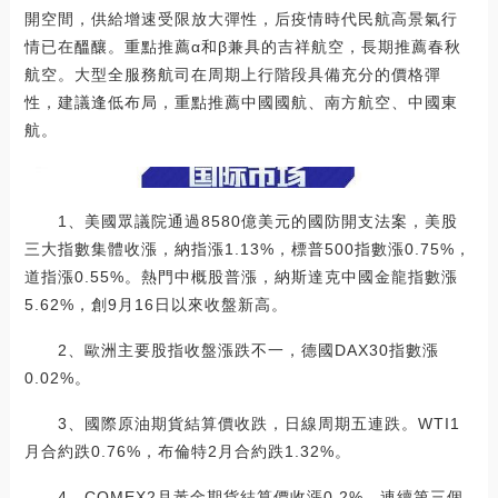
開空間，供給增速受限放大彈性，后疫情時代民航高景氣行
情已在醞釀。重點推薦α和β兼具的吉祥航空，長期推薦春秋
航空。大型全服務航司在周期上行階段具備充分的價格彈
性，建議逢低布局，重點推薦中國國航、南方航空、中國東
航。
1、美國眾議院通過8580億美元的國防開支法案，美股
三大指數集體收漲，納指漲1.13%，標普500指數漲0.75%，
道指漲0.55%。熱門中概股普漲，納斯達克中國金龍指數漲
5.62%，創9月16日以來收盤新高。
2、歐洲主要股指收盤漲跌不一，德國DAX30指數漲
0.02%。
3、國際原油期貨結算價收跌，日線周期五連跌。WTI1
月合約跌0.76%，布倫特2月合約跌1.32%。
4、COMEX2月黃金期貨結算價收漲0.2%，連續第三個