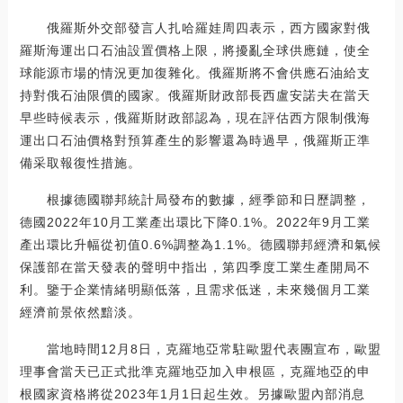
俄羅斯外交部發言人扎哈羅娃周四表示，西方國家對俄
羅斯海運出口石油設置價格上限，將擾亂全球供應鏈，使全
球能源市場的情況更加復雜化。俄羅斯將不會供應石油給支
持對俄石油限價的國家。俄羅斯財政部長西盧安諾夫在當天
早些時候表示，俄羅斯財政部認為，現在評估西方限制俄海
運出口石油價格對預算產生的影響還為時過早，俄羅斯正準
備采取報復性措施。
根據德國聯邦統計局發布的數據，經季節和日歷調整，
德國2022年10月工業產出環比下降0.1%。2022年9月工業
產出環比升幅從初值0.6%調整為1.1%。德國聯邦經濟和氣候
保護部在當天發表的聲明中指出，第四季度工業生產開局不
利。鑒于企業情緒明顯低落，且需求低迷，未來幾個月工業
經濟前景依然黯淡。
當地時間12月8日，克羅地亞常駐歐盟代表團宣布，歐盟
理事會當天已正式批準克羅地亞加入申根區，克羅地亞的申
根國家資格將從2023年1月1日起生效。另據歐盟內部消息