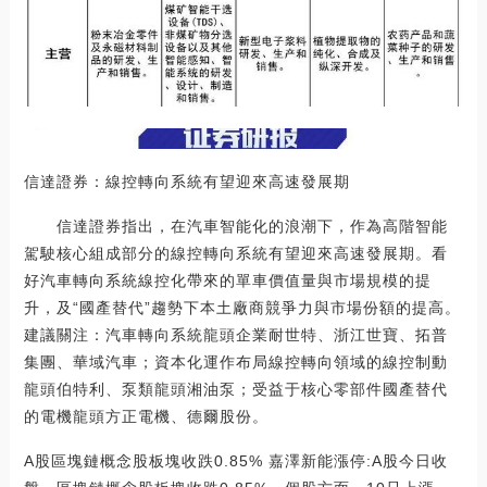
信達證券：線控轉向系統有望迎來高速發展期
信達證券指出，在汽車智能化的浪潮下，作為高階智能
駕駛核心組成部分的線控轉向系統有望迎來高速發展期。看
好汽車轉向系統線控化帶來的單車價值量與市場規模的提
升，及“國產替代”趨勢下本土廠商競爭力與市場份額的提高。
建議關注：汽車轉向系統龍頭企業耐世特、浙江世寶、拓普
集團、華域汽車；資本化運作布局線控轉向領域的線控制動
龍頭伯特利、泵類龍頭湘油泵；受益于核心零部件國產替代
的電機龍頭方正電機、德爾股份。
A股區塊鏈概念股板塊收跌0.85% 嘉澤新能漲停:A股今日收