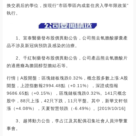
換交易后的學位，按現行“市區學區內成套住房入學年限政策”
執行。
1、宣泰醫藥發布股價異動公告，公司熊去氧膽酸膠囊產
品不涉及新冠病預防及感染的治療。
2、千紅制藥發布股價異動公告，公司產品熊去氧膽酸片
的適應癥為膽固醇型膽結石等。
行情 | A股開盤：區塊鏈板塊跌0.32%，概念股多數上漲:A股
開盤，上證指數報2994.48點（+0.11%），深證成指報
9686.65點（+0.15%），區塊鏈板塊跌0.32%。141只概念
股中，88只上漲，42只下跌，11只平盤。其中，新華文軒領
漲（+4.08%），天夏智慧領跌（-6.49%）。[2019/10/16]
3、越博動力公告，李占江及其配偶召集社會人員沖擊董
事會。