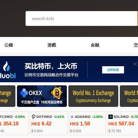
公鏈
游戲
金融
交
TC/HKD
-0.59%
DOT/HKD
-0.01%
ADA/HKD
-3.05%
SOL/HKD
-0.7
354.18
6.42
1.58
567.04
$
HK$
HK$
HK$
.46
$ 0.824
$ 0.203
$ 72.781