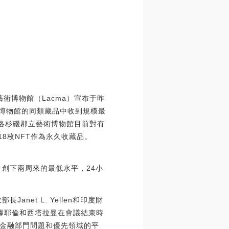
藝術博物館（Lacma）宣布于昨
術博物館的同類藏品中收到規模最
，但洛杉磯郡立藝術博物館目前對有
8枚NFT作為永久收藏品。
244美元，創下兩周來的最低水平，24小
et L. Yellen和印度財
。根據耶倫和西塔拉曼在會議結束時
金融部門問題和優先領域的平