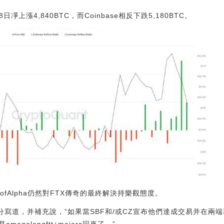
日凈上漲4,840BTC，而Coinbase相反下跌5,180BTC。
ofAlpha仍然對FTX傳奇的最終解決持樂觀態度。
分寫道，并補充說，“如果當SBF和/或CZ宣布他們達成交易并在兩端