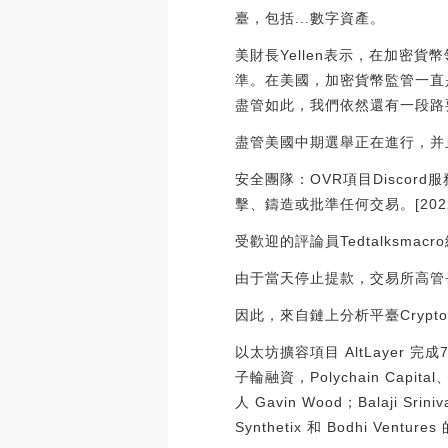
臺，包括...數字資產。
美財長Yellen表示，在加
準。在美國，加密貨幣監管一直是
盡管如此，我們依然還有一段路要走。[2
盡管美國中期選舉正在進行，并
安全團隊：OVR項目Discord
擊、鑄造或批準任何交易。[2022/8/
受歡迎的評論員Tedtalksm
由于當天停止提款，交易所高管
因此，來自鏈上分析平臺Crypto
以太坊擴容項目 AltLayer 完
子輪融資，Polychain Capi
人 Gavin Wood；Balaji 
Synthetix 和 Bodhi Ventur