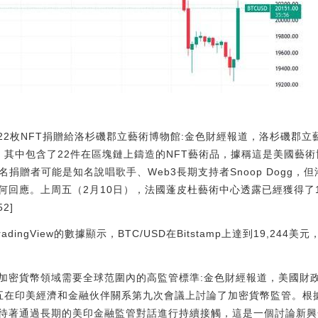
家將22枚NFT捐贈給洛杉磯郡立藝術博物館:金色財經報道，洛杉磯郡立
”，其中包含了22件在區塊鏈上鑄造的NFT藝術品，據稱這是美國藝
名捐贈者可能是知名說唱歌手、Web3長期支持者Snoop Dogg
何回應。上周五（2月10日），法國蓬皮杜藝術中心透露已經獲得了1
52]
Pro和TradingView的數據顯示，BTC/USD在Bitstamp上達到19,
貨幣領域需要全球范圍內的高監管標準:金色財經報道，美國財政部長Jan
raman周五在印美經濟和金融伙伴關系第九次會議上討論了加密貨幣監管
待著通過長期的美印金融監管對話進行持續接觸，這是一個討論新興