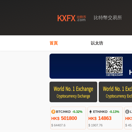
比特幣交易所
首頁
以太坊
BTC/HKD
-0.32%
ETH/HKD
-0.13%
L
501800
14863
HK$
HK$
HK
$ 64407.6
$ 1907.76
$ 45