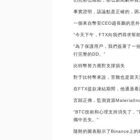
仍然那么糟糕，那么新聞劇本就是ome
事實證明，該論點是正確的，因為
一個來自幣安CEO趙長鵬的意
“今天下午，FTX向我們尋求幫
“為了保護用戶，我們簽署了一份不
行完整的DD。”
比特幣努力應對支撐損失
對于比特幣來說，苦難也是當天
在FTX提款凍結期間，他通過看跌
言歸正傳，監測資源Material
“BTC技術和心理支持消失了，”
燭中丟失。”
隨附的圖表顯示了Binance上