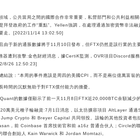
密貨幣領域，公共當局之間的國際合作非常重要，私營部門和公共利益相
拜登政府的工作“重點”。Yellen強調，在處理通過加密貨幣非法
022/11/14 13:02:50]
且由于新的通脹數據將于11月10日發布，但FTX仍然是該行業的主
服務器遭到攻擊:金色財經消息，據CertiK監測，OVR項目Discor
26 12:50:23]
acro總結說：“本周的事件應該是周四的美國CPI，而不是兩位億萬富翁
長時間的沉默無助于對FTX償付能力的擔憂。
Quant的數據僅顯示了前一天11月8日FTX近20,000BTC余額減
成720萬美元種子輪融資:7月1日消息，以太坊擴容項目 AltLayer 通
tal、Jump Crypto 和 Breyer Capital 共同領投。該輪的其
Srinivasan，前 Coinbase 首席技術官和前 a16z 普通合伙人；Ci
es 的聯合創始人 Kain Warwick 和 Jordan Momtazi。