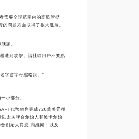
關者需要全球范圍內的高監管標
融資的問題方面取得了很大進展。
要話題。
d服務器遭到攻擊。請社區用戶不要點
的名字首字母縮略詞。”
少的一小部分。
過SAFT代幣銷售完成720萬美元種
他投資者包括以太坊聯合創始人和波卡創始
rcle的聯合創始人肖恩·內維爾；以及