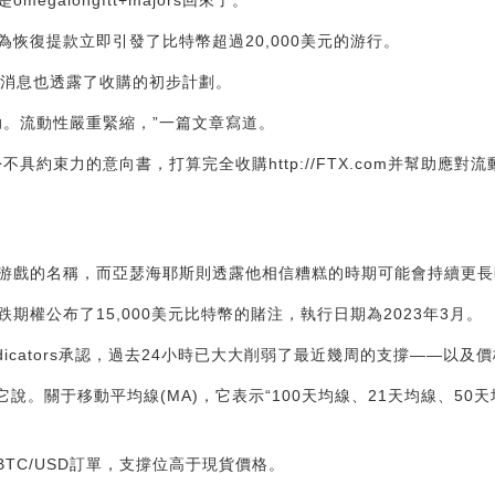
galongftt+majors回來了。”
恢復提款立即引發了比特幣超過20,000美元的游行。
外消息也透露了收購的初步計劃。
助。流動性嚴重緊縮，”一篇文章寫道。
具約束力的意向書，打算完全收購http://FTX.com并幫助應
游戲的名稱，而亞瑟海耶斯則透露他相信糟糕的時期可能會持續更長
期權公布了15,000美元比特幣的賭注，執行日期為2023年3月。
Indicators承認，過去24小時已大大削弱了最近幾周的支撐——以及
它說。關于移動平均線(MA)，它表示“100天均線、21天均線、50
的BTC/USD訂單，支撐位高于現貨價格。