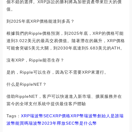
個不錯的選擇。XRP訴訟的勝利將為加密資產帶來巨大的價
值。
到2025年底XRP價格能達到多高？
根據我們的Ripple價格預測，到2025年底，XRP的價格可能
達到3.022美元的最高交易價值。隨著潛在的飆升，XRP價格
可能會突破5美元大關，到2030年底達到5.683美元的ATH。
沒有XRP，Ripple能否生存？
是的，Ripple可以生存，因為它不需要XRP來運行。
什么是RippleNET？
借助RippleNET，客戶可以快速進入新市場、擴展服務并在
當今的全球支付系統中提供最佳客戶體驗
Tags：
XRP
瑞波幣
SECXRP價格
XRP幣瑞波幣創始人是誰
瑞
波幣能買嗎
瑞波幣2023年釋放
SEC幣是什么幣