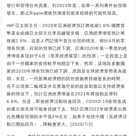
發行和管理任何資產。到2023年底，如果一系列事件如預期
發生。那么Ripple價格預測達到新里程碑的可能性很高。
IMF亞太部主任：2020年亞洲經濟預計將收縮1.6%:國際貨
幣基金組織亞太部主任李昌鏞發文稱，亞洲經濟增長預計將
收縮1.6%，這是人們記憶中首次出現的情況。相比4月的零
增長預測，目前的預測已經下調。亞洲2020年第一季度的經
濟增長表現好于4月《世界經濟展望》的預測，一定程度上是
由于一些國家的疫情較早地穩定下來。然而，該地區多數國
家的2020年增長預測已經下調，原因是全球經濟形勢更為疲
弱，并且，一些新興經濟體的防控措施將持續更長的時間。
在不出現第二輪感染并且實施空前的政策刺激以支持經濟復
蘇的情況下，預計亞洲經濟增速在2021年將強勁反彈到
6.6%。但是，即使經濟活動快速回升，COVID-19疫情造成
的產出損失很可能會持續下去。預計亞洲2022年經濟產出將
比危機前預測的水平低5%左右；如果不包括中國（其經濟活
動已開始回升），降幅會更大。[2020/7/2]