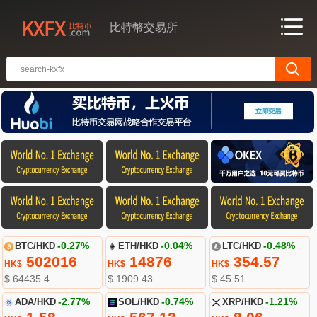
比特幣交易所
BTC/HKD
-0.27%
ETH/HKD
-0.04%
LTC/HKD
-0.48%
502016
14876
354.57
HK$
HK$
HK$
$ 64435.4
$ 1909.43
$ 45.51
ADA/HKD
-2.77%
SOL/HKD
-0.74%
XRP/HKD
-1.21%