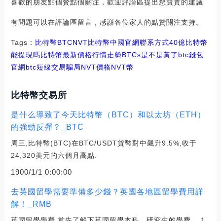
喜歡的朋友點個贊點個關注，歡迎評論區提出您寶貴的建議
有問題可以在評論區留言，感謝各位家人的點贊關注支持。
Tags：
比特幣
BTC
NVT比特幣中國官網聯系方式
40億比特幣
能提現嗎
比特幣最新價格行情走勢BTCs是不是黃了
btc錢包
官網
btc短線交易騙局NVT價格
NVT幣
比特幣交易所
是什么導致了今天比特幣（BTC）和以太坊（ETH）
的強勁反彈？_BTC
周三,比特幣(BTC)在BTC/USDT貨幣對中飆升9.5%,收于
24,320美元的六個月高點.
1900/1/1 0:00:00
去英國留學需要準備多少錢？英國各地區留學費用詳
解！_RMB
英國留學學費 首先了解下英國留學本科、研究生的學費。 1