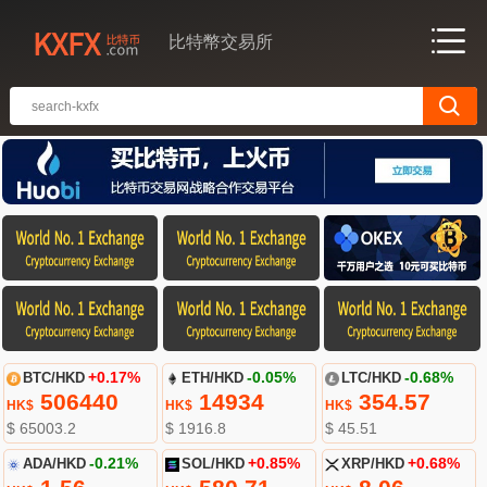
比特幣交易所
BTC/HKD
+0.17%
ETH/HKD
-0.05%
LTC/HKD
-0.68%
506440
14934
354.57
HK$
HK$
HK$
$ 65003.2
$ 1916.8
$ 45.51
ADA/HKD
-0.21%
SOL/HKD
+0.85%
XRP/HKD
+0.68%