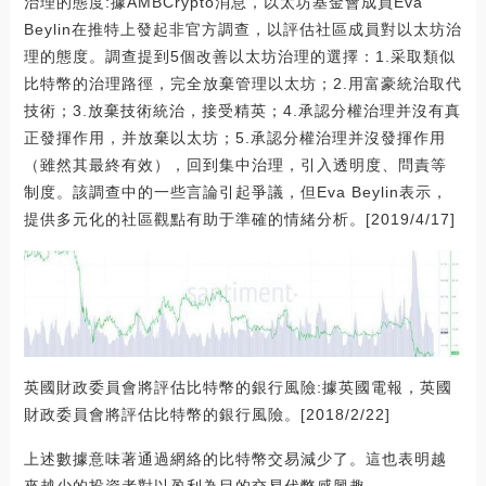
治理的態度:據AMBCrypto消息，以太坊基金會成員Eva
Beylin在推特上發起非官方調查，以評估社區成員對以太坊治
理的態度。調查提到5個改善以太坊治理的選擇：1.采取類似
比特幣的治理路徑，完全放棄管理以太坊；2.用富豪統治取代
技術；3.放棄技術統治，接受精英；4.承認分權治理并沒有真
正發揮作用，并放棄以太坊；5.承認分權治理并沒發揮作用
（雖然其最終有效），回到集中治理，引入透明度、問責等
制度。該調查中的一些言論引起爭議，但Eva Beylin表示，
提供多元化的社區觀點有助于準確的情緒分析。[2019/4/17]
英國財政委員會將評估比特幣的銀行風險:據英國電報，英國
財政委員會將評估比特幣的銀行風險。[2018/2/22]
上述數據意味著通過網絡的比特幣交易減少了。這也表明越