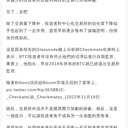
來越少的投資者對以盈利為目的交易代幣感興趣。
完了，走吧
除了交易量下降外，投資者對中心化交易所的信任度下降似
乎也起到了一定作用。盡管早前逐步發布了儲備證明，但情
況仍然如此。
這是因為領先的Glassnode鏈上分析師Checkmate在推特上
表示，BTC投資者并沒有停止他們的沼澤以進行自我監管。
事實上，他指出，早在2018年持有的BTC就已經退出交易所
監管。
隨著Billions項目組Bitcoin市場又回到了菜單上。
pic.twitter.com/Kqr36SBBJC-
_Checkate(@_Checkmatey_)2022年11月18日
因此，交易所外流并不是購買壓力加劇的跡象。相反，這是
一個提示，可以讓投資者免于成為另一次崩盤的受害者。
盡管如此，短期持有者似乎并不是唯一不可能逃脫市場退稅