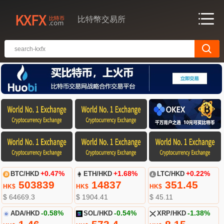
比特幣交易所
BTC/HKD
+0.47%
ETH/HKD
+1.68%
LTC/HKD
+0.22%
503839
14837
351.45
HK$
HK$
HK$
$ 64669.3
$ 1904.41
$ 45.11
ADA/HKD
-0.58%
SOL/HKD
-0.54%
XRP/HKD
-1.38%