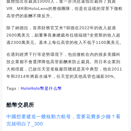
媒體指出在裁員10000人，進一步消息還指出裁掉了負責
VR、MR和HoloLens的整個團隊，但是在這樣的背景下微軟
高管們的薪酬不降反升。
除了納德拉，首席財務官艾米?胡德在2022年的收入超過
2600萬美元，副董事長兼總裁布拉德福德?史密斯的收入超
過2300萬美元。基本上每位高管的收入不低于1100萬美元。
在遇到經濟下行等逆勢環境下，包括微軟在內的很多美國科
技企業都不會選擇降低高管薪酬來防止裁員。而日本企業則
大相徑庭，已故任天堂老板巖田聰就是其中典型，他在2011
年和2014年將薪水減半，任天堂的其他高管也減薪30%。
Tags：
Holo
Holo幣是什么幣
酷幣交易所
中國想要建造一艘核動力航母，需要花費多少錢？看
完就明白了_300