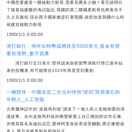
中國想要建造一艘核動力航母,需要花費多少錢？看完就明白
了隨著福建艦的海試臨近,我國的第二艘國產航母也將會在不
久之后服役,現在西方國家總是盯著我國,就想知道我國什么時
候建造核動力航母.
1900/1/1 0:00:00
渣打銀行：明年比特幣或將跌至5000美元 黃金有望
重拾漲勢_數字資產
渣打銀行近日表示,堅持認為加密貨幣潰敗行情已基本結
束的投機者,有可能將在2023年再度受到重創.
1900/1/1 0:00:00
一種陪伴：中國全息二次元AI伴侶“琥珀”與買過它的
年輕人_人工智能
古希臘神話中的“皮格馬利翁”講述了一個人與人造物相愛的浪
漫故事。名叫皮格馬利翁的雕塑家愛上自己雕刻的女性石像,
并將其取名為伽拉忒亞,愛神阿芙洛狄蒂深受觸動,將石像變成
真人,最后皮格馬利翁和伽拉忒.