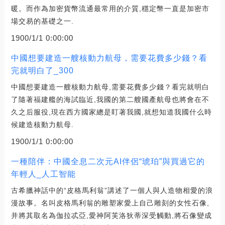
暖。而作為加密貨幣流通最常用的介質,穩定幣一直是加密市
場交易的基礎之一.
1900/1/1 0:00:00
中國想要建造一艘核動力航母，需要花費多少錢？看
完就明白了_300
中國想要建造一艘核動力航母,需要花費多少錢？看完就明白
了隨著福建艦的海試臨近,我國的第二艘國產航母也將會在不
久之后服役,現在西方國家總是盯著我國,就想知道我國什么時
候建造核動力航母.
1900/1/1 0:00:00
一種陪伴：中國全息二次元AI伴侶“琥珀”與買過它的
年輕人_人工智能
古希臘神話中的“皮格馬利翁”講述了一個人與人造物相愛的浪
漫故事。名叫皮格馬利翁的雕塑家愛上自己雕刻的女性石像,
并將其取名為伽拉忒亞,愛神阿芙洛狄蒂深受觸動,將石像變成