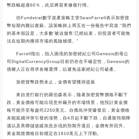
幣跌幅超過60％，此后將迎來修復行情。
但Fundstrat數字資產策略主管SeanFarrell表示加密貨
幣短期內難以復蘇。該策略師上周五在一份報告中寫道:“我們
的基本假設是，大多數‘被迫拋售’已經結束，但投資者可能無
法在短期內獲得市場的風險補償。”
Farrell指出，陷入困境的加密經紀公司Genesis的母公
司DigitalCurrencyGroup目前仍存在不確定性，Genesis的
債權人正在尋求各種選擇，以避免這家經紀公司破產。
加密貨幣跌勢未止，金價有望獲得提振
來自渣打銀行的羅伯森表示，隨著加密貨幣價格不斷下
跌，黃金價格可能出現意外飆升的市場情景，他預計黃金價
格可能升至每盎司2250美元。自俄烏沖突爆發后，黃金價格
未能延續沖突引發的漲勢，自4月起不斷下跌，自通脹預期降
溫以及美聯儲放緩加息步伐的預期升溫后，金價有所回升。
黃金期貨價格目前穩定在1810美元上下浮動。