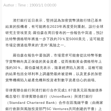
Author：
Time：1900/1/1 0:00:00
渣打銀行近日表示，堅持認為加密貨幣潰敗行情已基本
結束的投機者，有可能將在2023年再度受到重創。該行全球
研究主管埃里克·羅伯森在周日發布的一份報告中寫道，預計
比特幣價格明年將進一步下跌約70％至5000美元，這可能是
市場定價過低帶來的“意外”風險之一。
羅伯森在報告中還強調，市場需求可能會從比特幣等數
字貨幣轉向真正保值的黃金資產，從而推動黃金價格明年上
漲約30％。羅伯森補充表示，隨著經濟陷入困境，這種可能
的結果包括全球利率上調趨勢最終被逆轉，以及更多的加密
貨幣機構陷入破產危機和投資者對數字資產信心的崩塌。
菲律賓聯合銀行與渣打銀行合作完成1.87億美元區塊鏈債券
概念發行:菲律賓聯合銀行（UnionBank）與渣打銀行
（Standard Chartered Bank）合作在區塊鏈平臺（由兩家
銀行創新與風險投資部門SC Ventures共同創建的平臺）上