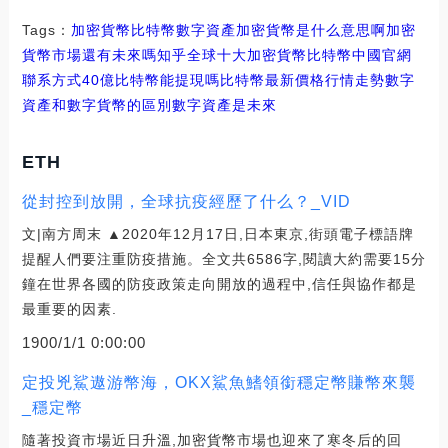
Tags：
加密貨幣
比特幣
數字資產加密貨幣是什么意思啊
加密
貨幣市場還有未來嗎知乎
全球十大加密貨幣比特幣中國官網
聯系方式
40億比特幣能提現嗎
比特幣最新價格行情走勢數字
資產和數字貨幣的區別
數字資產是未來
ETH
從封控到放開，全球抗疫經歷了什么？_VID
文|南方周末 ▲2020年12月17日,日本東京,街頭電子標語牌
提醒人們要注重防疫措施。全文共6586字,閱讀大約需要15分
鐘在世界各國的防疫政策走向開放的過程中,信任與協作都是
最重要的因素.
1900/1/1 0:00:00
定投兇鯊遨游幣海，OKX鯊魚鰭領銜穩定幣賺幣來襲
_穩定幣
隨著投資市場近日升溫,加密貨幣市場也迎來了寒冬后的回