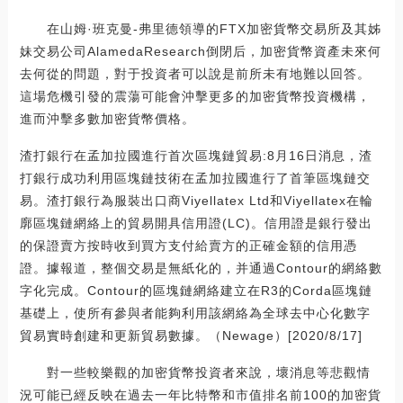
在山姆·班克曼-弗里德領導的FTX加密貨幣交易所及其姊
妹交易公司AlamedaResearch倒閉后，加密貨幣資產未來何
去何從的問題，對于投資者可以說是前所未有地難以回答。
這場危機引發的震蕩可能會沖擊更多的加密貨幣投資機構，
進而沖擊多數加密貨幣價格。
渣打銀行在孟加拉國進行首次區塊鏈貿易:8月16日消息，渣
打銀行成功利用區塊鏈技術在孟加拉國進行了首筆區塊鏈交
易。渣打銀行為服裝出口商Viyellatex Ltd和Viyellatex在輪
廓區塊鏈網絡上的貿易開具信用證(LC)。信用證是銀行發出
的保證賣方按時收到買方支付給賣方的正確金額的信用憑
證。據報道，整個交易是無紙化的，并通過Contour的網絡數
字化完成。Contour的區塊鏈網絡建立在R3的Corda區塊鏈
基礎上，使所有參與者能夠利用該網絡為全球去中心化數字
貿易實時創建和更新貿易數據。（Newage）[2020/8/17]
對一些較樂觀的加密貨幣投資者來說，壞消息等悲觀情
況可能已經反映在過去一年比特幣和市值排名前100的加密貨