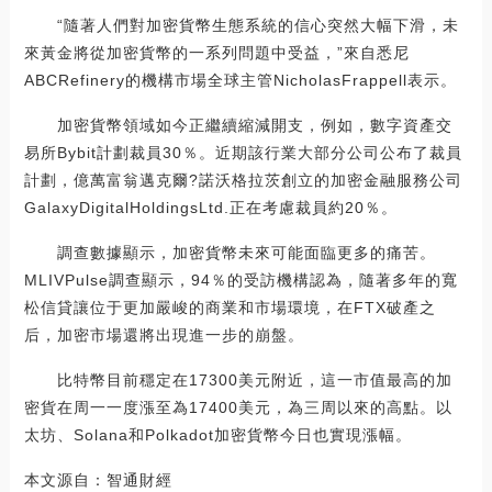
“隨著人們對加密貨幣生態系統的信心突然大幅下滑，未
來黃金將從加密貨幣的一系列問題中受益，”來自悉尼
ABCRefinery的機構市場全球主管NicholasFrappell表示。
加密貨幣領域如今正繼續縮減開支，例如，數字資產交
易所Bybit計劃裁員30％。近期該行業大部分公司公布了裁員
計劃，億萬富翁邁克爾?諾沃格拉茨創立的加密金融服務公司
GalaxyDigitalHoldingsLtd.正在考慮裁員約20％。
調查數據顯示，加密貨幣未來可能面臨更多的痛苦。
MLIVPulse調查顯示，94％的受訪機構認為，隨著多年的寬
松信貸讓位于更加嚴峻的商業和市場環境，在FTX破產之
后，加密市場還將出現進一步的崩盤。
比特幣目前穩定在17300美元附近，這一市值最高的加
密貨在周一一度漲至為17400美元，為三周以來的高點。以
太坊、Solana和Polkadot加密貨幣今日也實現漲幅。
本文源自：智通財經