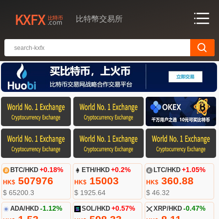
比特幣交易所
BTC/HKD
+0.18%
ETH/HKD
+0.2%
LTC/HKD
+1.05%
507976
15003
360.88
HK$
HK$
HK$
$ 65200.3
$ 1925.64
$ 46.32
ADA/HKD
-1.12%
SOL/HKD
+0.57%
XRP/HKD
-0.47%